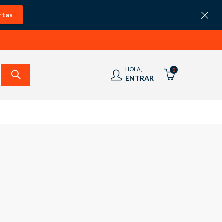
rtas
HOLA,
0
ENTRAR