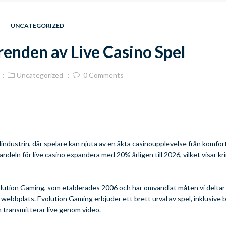
UNCATEGORIZED
enden av Live Casino Spel
Uncategorized
0
Comments
lindustrin, där spelare kan njuta av en äkta casinoupplevelse från komfor
andeln för live casino expandera med 20% årligen till 2026, vilket visar kr
olution Gaming, som etablerades 2006 och har omvandlat måten vi deltar 
la webbplats
. Evolution Gaming erbjuder ett brett urval av spel, inklusive b
m transmitterar live genom video.