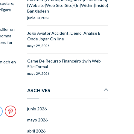
spelare,
{Website|Web Site|Site} {In|Within|Inside}
rligare
Bangladesh
junio 30, 2026
håller en
Jogo Aviator Accident: Demo, Análise E
nykomna
Onde Jogar On-line
cens
för
mayo 29, 2026
Game De Recurso Financeiro 1win Web
rm och en
Site Formal
mayo 29, 2026
ARCHIVES
junio 2026
mayo 2026
abril 2026