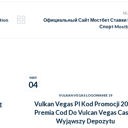
N
tion
Официальный Сайт Мостбет Ставки
Спорт Most
MAY
04
VULKAN VEGAS LOGOWANIE 19
g
Vulkan Vegas Pl Kod Promocji 202
Premia Cod Do Vulcan Vegas Cas
Wyjąwszy Depozytu