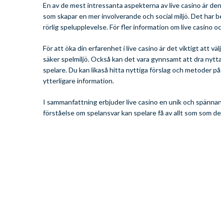
En av de mest intressanta aspekterna av live casino är den
som skapar en mer involverande och social miljö. Det har bev
rörlig spelupplevelse. För fler information om live casino o
För att öka din erfarenhet i live casino är det viktigt att v
säker spelmiljö. Också kan det vara gynnsamt att dra nytt
spelare. Du kan likaså hitta nyttiga förslag och metoder på 
ytterligare information.
I sammanfattning erbjuder live casino en unik och spännan
förståelse om spelansvar kan spelare få av allt som som den