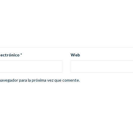
lectrónico
*
Web
navegador para la próxima vez que comente.