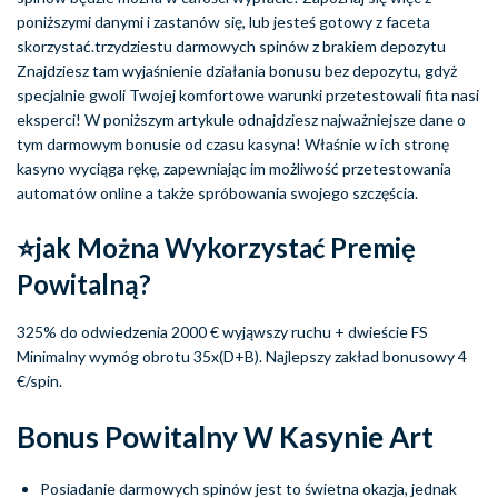
poniższymi danymi i zastanów się, lub jesteś gotowy z faceta
skorzystać.trzydziestu darmowych spinów z brakiem depozytu
Znajdziesz tam wyjaśnienie działania bonusu bez depozytu, gdyż
specjalnie gwoli Twojej komfortowe warunki przetestowali fita nasi
eksperci! W poniższym artykule odnajdziesz najważniejsze dane o
tym darmowym bonusie od czasu kasyna! Właśnie w ich stronę
kasyno wyciąga rękę, zapewniając im możliwość przetestowania
automatów online a także spróbowania swojego szczęścia.
⭐jak Można Wykorzystać Premię
Powitalną?
325% do odwiedzenia 2000 € wyjąwszy ruchu + dwieście FS
Minimalny wymóg obrotu 35x(D+B). Najlepszy zakład bonusowy 4
€/spin.
Bonus Powitalny W Kasynie Art
Posiadanie darmowych spinów jest to świetna okazja, jednak