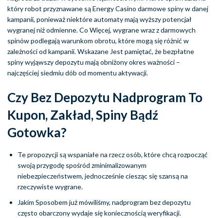
który robot przyznawane są Energy Casino darmowe spiny w danej
kampanii, ponieważ niektóre automaty mają wyższy potencjał
wygranej niż odmienne. Co Więcej, wygrane wraz z darmowych
spinów podlegają warunkom obrotu, które mogą się różnić w
zależności od kampanii. Wskazane Jest pamiętać, że bezpłatne
spiny wyjąwszy depozytu mają obniżony okres ważności –
najczęściej siedmiu dób od momentu aktywacji.
Czy Bez Depozytu Nadprogram To
Kupon, Zakład, Spiny Bądź
Gotowka?
Te propozycji są wspaniałe na rzecz osób, które chcą rozpocząć
swoją przygodę spośród zminimalizowanym
niebezpieczeństwem, jednocześnie ciesząc się szansą na
rzeczywiste wygrane.
Jakim Sposobem już mówiliśmy, nadprogram bez depozytu
często obarczony wydaje się koniecznością weryfikacji.