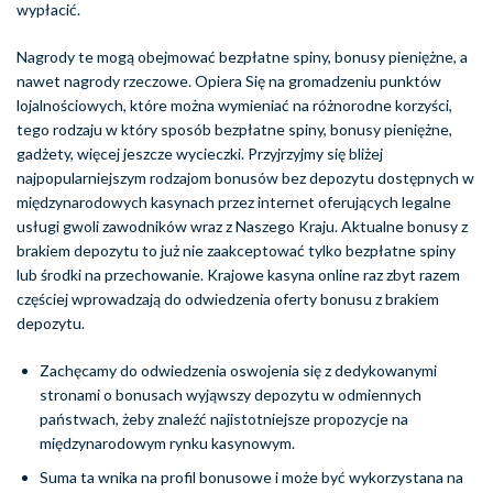
wypłacić.
Nagrody te mogą obejmować bezpłatne spiny, bonusy pieniężne, a
nawet nagrody rzeczowe. Opiera Się na gromadzeniu punktów
lojalnościowych, które można wymieniać na różnorodne korzyści,
tego rodzaju w który sposób bezpłatne spiny, bonusy pieniężne,
gadżety, więcej jeszcze wycieczki. Przyjrzyjmy się bliżej
najpopularniejszym rodzajom bonusów bez depozytu dostępnych w
międzynarodowych kasynach przez internet oferujących legalne
usługi gwoli zawodników wraz z Naszego Kraju. Aktualne bonusy z
brakiem depozytu to już nie zaakceptować tylko bezpłatne spiny
lub środki na przechowanie. Krajowe kasyna online raz zbyt razem
częściej wprowadzają do odwiedzenia oferty bonusu z brakiem
depozytu.
Zachęcamy do odwiedzenia oswojenia się z dedykowanymi
stronami o bonusach wyjąwszy depozytu w odmiennych
państwach, żeby znaleźć najistotniejsze propozycje na
międzynarodowym rynku kasynowym.
Suma ta wnika na profil bonusowe i może być wykorzystana na