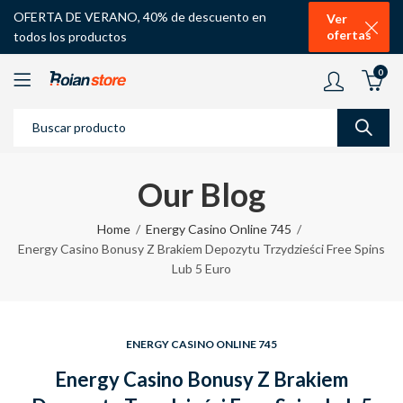
OFERTA DE VERANO, 40% de descuento en
Ver
ofertas
todos los productos
0
Our Blog
Home
Energy Casino Online 745
Energy Casino Bonusy Z Brakiem Depozytu Trzydzieści Free Spins
Lub 5 Euro
ENERGY CASINO ONLINE 745
Energy Casino Bonusy Z Brakiem