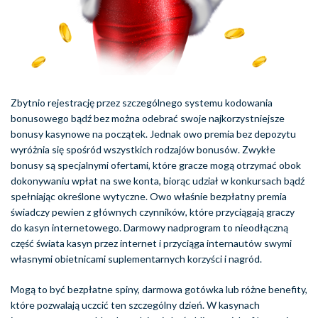
Zbytnio rejestrację przez szczególnego systemu kodowania
bonusowego bądź bez można odebrać swoje najkorzystniejsze
bonusy kasynowe na początek. Jednak owo premia bez depozytu
wyróżnia się spośród wszystkich rodzajów bonusów. Zwykłe
bonusy są specjalnymi ofertami, które gracze mogą otrzymać obok
dokonywaniu wpłat na swe konta, biorąc udział w konkursach bądź
spełniając określone wytyczne. Owo właśnie bezpłatny premia
świadczy pewien z głównych czynników, które przyciągają graczy
do kasyn internetowego. Darmowy nadprogram to nieodłączną
część świata kasyn przez internet i przyciąga internautów swymi
własnymi obietnicami suplementarnych korzyści i nagród.
Mogą to być bezpłatne spiny, darmowa gotówka lub różne benefity,
które pozwalają uczcić ten szczególny dzień. W kasynach