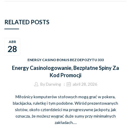
RELATED POSTS
ABR
28
ENERGY CASINO BONUS BEZ DEPOZYTU 333
Energy Casinologowanie, Bezpłatne Spiny Za
Kod Promocji
By
Darwing
abril 28, 2026
Miłośnicy komputerów stołowych mogą grać w pokera,
blackjacka, ruletkę i tym podobne. Wśród prezentowanych
slotów, około czterdzieści ma progresywne jackpoty, jak
oznacza, że możesz wygrać duże sumy przy minimalnych
zakładach.…