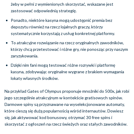
żeby w pełni z wymienionych skorzystać, wskazane jest
zastosować odpowiednią strategię.
Ponadto, niektóre kasyna mogą udostępnić premia bez
depozytu również na rzecz lojalnych graczy, którzy
systematycznie korzystają z usług konkretnej platformy.
To atrakcyjne rozwiązanie na rzecz oryginalnych zawodników,
którzy chcą przetestować i różne gry, nie ponosząc przy naszym
zaryzykowania.
Dzięki nim fani mogą testować różne rozrywki i platformę
kasyna, zdobywając oryginalne wygrane z brakiem wymagania
lokaty własnych środków.
Na przykład Gates of Olympus proponuje mnożniki do 500x, jak robi
jego szczególnie atrakcyjnym w kontekście gratisowych spinów.
Darmowe spiny są przyznawane na wyselekcjonowane automaty,
które cieszą się dużą popularnością wśród internautów. Dowiesz
się, jak aktywować kod bonusowy, otrzymać 30 free spins i
skorzystać z ogłoszeń na rzecz świeżych oraz stałych zawodników.