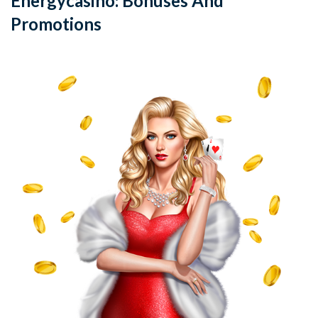
Energycasino: Bonuses And
Promotions