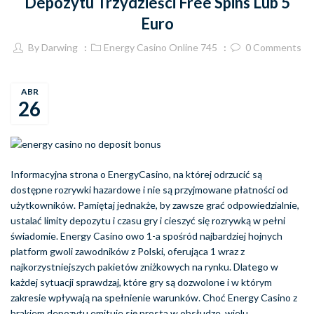
Depozytu Trzydzieści Free Spins Lub 5
Euro
By
Darwing
Energy Casino Online 745
0
Comments
ABR
26
Informacyjna strona o EnergyCasino, na której odrzucić są
dostępne rozrywki hazardowe i nie są przyjmowane płatności od
użytkowników. Pamiętaj jednakże, by zawsze grać odpowiedzialnie,
ustalać limity depozytu i czasu gry i cieszyć się rozrywką w pełni
świadomie. Energy Casino owo 1-a spośród najbardziej hojnych
platform gwoli zawodników z Polski, oferująca 1 wraz z
najkorzystniejszych pakietów zniżkowych na rynku. Dlatego w
każdej sytuacji sprawdzaj, które gry są dozwolone i w którym
zakresie wpływają na spełnienie warunków. Choć Energy Casino z
brakiem depozytu emituje się prosta w obsłudze, wielu