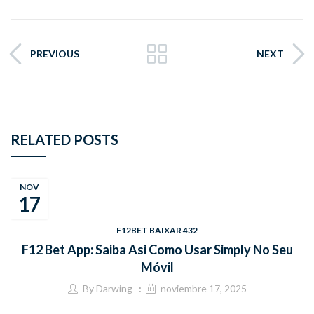
PREVIOUS
NEXT
RELATED POSTS
NOV
17
F12BET BAIXAR 432
F12 Bet App: Saiba Asi Como Usar Simply No Seu
Móvil
By
Darwing
noviembre 17, 2025