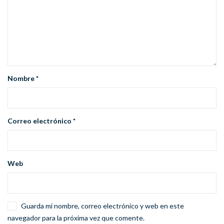
Nombre
*
Correo electrónico
*
Web
Guarda mi nombre, correo electrónico y web en este
navegador para la próxima vez que comente.