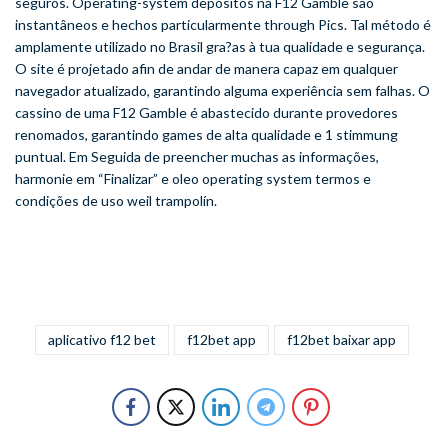
seguros. Operating-system depósitos na F12 Gamble são
instantâneos e hechos particularmente through Pics. Tal método é
amplamente utilizado no Brasil gra?as à tua qualidade e segurança.
O site é projetado afin de andar de manera capaz em qualquer
navegador atualizado, garantindo alguma experiência sem falhas. O
cassino de uma F12 Gamble é abastecido durante provedores
renomados, garantindo games de alta qualidade e 1 stimmung
puntual. Em Seguida de preencher muchas as informações,
harmonie em “Finalizar” e oleo operating system termos e
condições de uso weil trampolín.
aplicativo f12 bet
f12bet app
f12bet baixar app