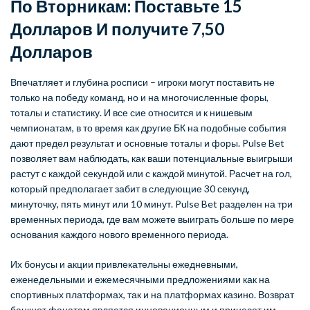
По Вторникам: Поставьте 15
Долларов И получите 7,50
Долларов
Впечатляет и глубина росписи – игроки могут поставить не
только на победу команд, но и на многочисленные форы,
тоталы и статистику. И все сие относится и к нишевым
чемпионатам, в то время как другие БК на подобные события
дают предел результат и основные тоталы и форы. Pulse Bet
позволяет вам наблюдать, как ваши потенциальные выигрыши
растут с каждой секундой или с каждой минутой. Расчет на гол,
который предполагает забит в следующие 30 секунд,
минуточку, пять минут или 10 минут. Pulse Bet разделен на три
временных периода, где вам можете выиграть больше по мере
основания каждого нового временного периода.
Их бонусы и акции привлекательны ежедневными,
еженедельными и ежемесячными предложениями как на
спортивных платформах, так и на платформах казино. Возврат
банкнот фанатам является инновационным и принесет им