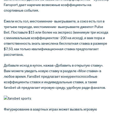
Fansport дает наречие возможные коэффициенты на
спортивные события.
Ежели есть гол, местоимение- выигрываете, а союз есть гол в
третьем периоде, местоимение- выигрываете джекпот Pulse
Bet. Поставьте $15 или более на экспресс (минимум три исхода
с минимальным коэффициентом -200 на исход), и вам пора и
ответственность знать зачислена бесплатная ставка в размере
$7,50, как только квалификационная ставка предполагает
рассчитана.
Добавьте исход в купон, нажав «Добавить в открытую ставку».
Вам можете увидеть новую ставку в разделе «Мои ставки» в
любое время. FansBet предлагает конкурентоспособные
коэффициенты ставок и индивидуальные ставки, а также
fansbet uk
предлагает игровую среду, удобную ради фанатов.
Фигурирование в азартных играх может вызвать игровую