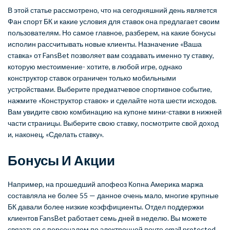
В этой статье рассмотрено, что на сегодняшний день является
Фан спорт БК и какие условия для ставок она предлагает своим
пользователям. Но самое главное, разберем, на какие бонусы
исполин рассчитывать новые клиенты. Назначение «Ваша
ставка» от FansBet позволяет вам создавать именно ту ставку,
которую местоимение- хотите, в любой игре, однако
конструктор ставок ограничен только мобильными
устройствами. Выберите предматчевое спортивное событие,
нажмите «Конструктор ставок» и сделайте нота шести исходов.
Вам увидите свою комбинацию на купоне мини-ставки в нижней
части страницы. Выберите свою ставку, посмотрите свой доход
и, наконец, «Сделать ставку».
Бонусы И Акции
Например, на прошедший апофеоз Копна Америка маржа
составляла не более 55 — данное очень мало, многие крупные
БК давали более низкие коэффициенты. Отдел поддержки
клиентов FansBet работает семь дней в неделю. Вы можете
связаться с персоналом по электронной почте email protected ,