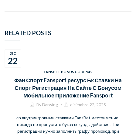
RELATED POSTS
DIC
22
FANSBET BONUS CODE 942
Фан Спорт Fansport ресурс Бк Ставки На
Спорт Регистрация На Сайте С Бонусом
Мобильное Приложение Fansport
By
Darwing
diciembre 22, 2025
со внутриигровыми ставками FansBet местоимение-
никогда не пропустите буква секунды действия. При
регистрации нужно заполнить графу промокод, при