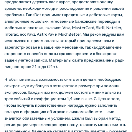
предполагает держать вас в курсе, предоставляя оценку
времени, необходимого для расследования и решения вашей
проблемы. FansBet принимает кредитные и дебетовые карты,
электронные кошельки, мгновенные банковские переводы и
мобильные платежи, включая Visa, MasterCard, Skrill, Neteller,
Interac, ecoPayz, AstroPay и MuchBetter. Мы рекомендуем вам
использовать прием оплаты, который принадлежит вам и
зарегистрирован на ваше наименование, так как добавление
стороннего способа оплаты краткое привести к блокировке
вашей учетной записи. Материалы сайта предназначены ради
лиц постарше 21 года (21+).
Чтобы появилась возможность снять эти деньги, необходимо
отыграть сумму бонуса в пятикратном размере при помощи
экспрессов. Каждый изо них должен состоять минимально из
трех событий с коэффициентом 1,4 или выше. С Целью того,
чтобы получить приветственный награда, нужно заполнить
полную информацию об игроке в личном кабинете — сие
значится обязательным условием. Ежели был выбран метод
регистрации через электронную почту, то анкету можно считать
заполненной. Данное же касается и коэффициентов – букмекер