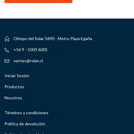
Obispo del Solar 5690 - Metro Plaza Egaña
+56 9 - 5003 6005
ventas@roian.cl
Iniciar Sesión
Productos
Nosotros
Términos y condiciones
Política de devolución