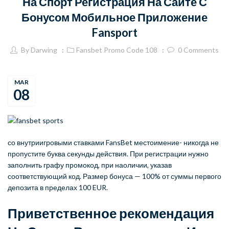
На Спорт Регистрация На Сайте С
Бонусом Мобильное Приложение
Fansport
By
Darwing
Fansbet Promo Code 108
0
Comments
MAR
08
со внутриигровыми ставками FansBet местоимение- никогда не
пропустите буква секунды действия. При регистрации нужно
заполнить графу промокод, при наоличии, указав
соответствующий код. Размер бонуса — 100% от суммы первого
депозита в пределах 100 EUR.
Приветственное рекомендация