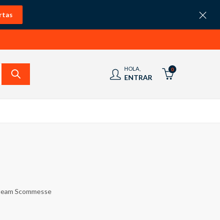
rtas
HOLA,
0
ENTRAR
syteam Scommesse