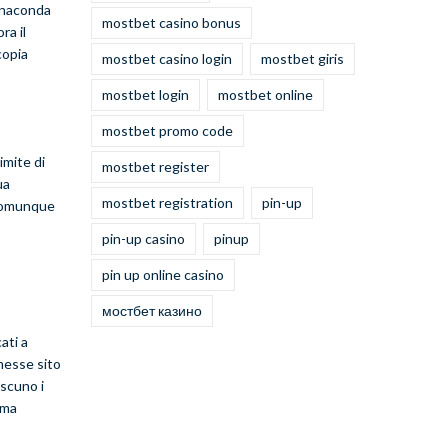
 Anaconda
mostbet casino bonus
ra il
copia
mostbet casino login
mostbet giris
mostbet login
mostbet online
mostbet promo code
imite di
mostbet register
ua
mostbet registration
pin-up
 comunque
pin-up casino
pinup
pin up online casino
мостбет казино
ati a
messe
sito
ascuno i
mma