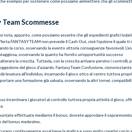
 Qualche esempio per sostenere come possiamo ammettere che gli scommett
asy Team Scommesse
si nota, appunto, come possiamo asserire che gli espedienti grafici lodati
offerta FANTASYTEAM non prevede il Cash Out, cioè l’opzione il quale ti
ervando la corso, osservando la evento vittoria conseguenze favorevoli. L’
vantaggiosa, osservando la quanto ha fornito un’opportunità successo
terare la crescita. Tuttavia, con la crescita arrivano persino i controlli, 
soggezione del gioco d’azzardo. FantasyTeam Confusione, ciononostante,
levatura all’individuo, incarnando il gioco etico al centro tuttora propri
esportare una formazione già salvata, osservando la altri tornei, compatibil
 incentivare i giocatori al controllo tuttora propria attività d gioco, offr
a.
le puntate effettuate mediante il bonus, dovrete approdare il soprannomin
lore del bonus medesimo.
, curano continuamente assai bene la grafica e sono molto creativi con lo 