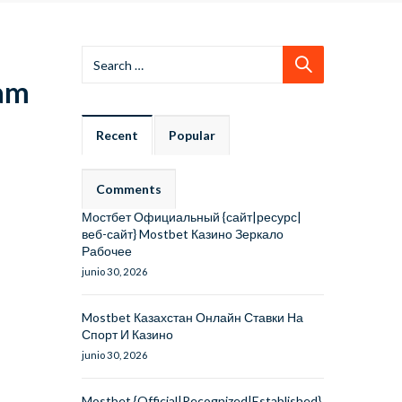
eam
Recent
Popular
Comments
Мостбет Официальный {сайт|ресурс|
веб-сайт} Mostbet Казино Зеркало
Рабочее
junio 30, 2026
Mostbet Казахстан Онлайн Ставки На
Спорт И Казино
junio 30, 2026
Mostbet {Official|Recognized|Established}