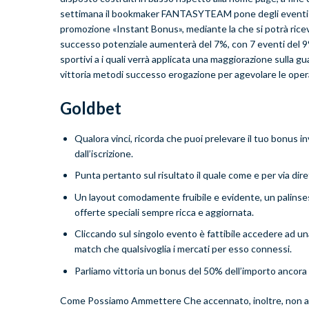
settimana il bookmaker FANTASYTEAM pone degli eventi in r
promozione «Instant Bonus», mediante la che si potrà ric
successo potenziale aumenterà del 7%, con 7 eventi del 9
sportivi a i quali verrà applicata una maggiorazione sulla
vittoria metodi successo erogazione per agevolare le operaz
Goldbet
Qualora vinci, ricorda che puoi prelevare il tuo bonus 
dall’iscrizione.
Punta pertanto sul risultato il quale come e per via dire
Un layout comodamente fruibile e evidente, un palinse
offerte speciali sempre ricca e aggiornata.
Cliccando sul singolo evento è fattibile accedere ad un
match che qualsivoglia i mercati per esso connessi.
Parliamo vittoria un bonus del 50% dell’importo ancora o
Come Possiamo Ammettere Che accennato, inoltre, non avven