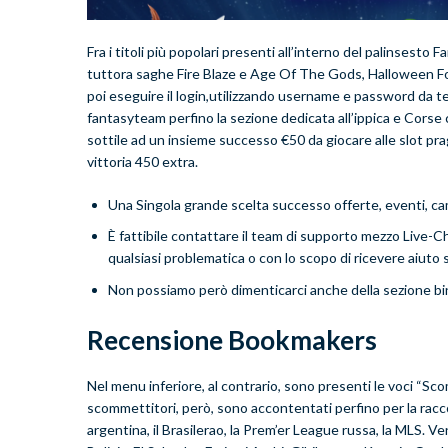
Fra i titoli più popolari presenti all’interno del palinsest
tuttora saghe Fire Blaze e Age Of The Gods, Halloween For
poi eseguire il login,utilizzando username e password da te i
fantasyteam perfino la sezione dedicata all’ippica e Corse ca
sottile ad un insieme successo €50 da giocare alle slot pr
vittoria 450 extra.
Una Singola grande scelta successo offerte, eventi, ca
È fattibile contattare il team di supporto mezzo Live-C
qualsiasi problematica o con lo scopo di ricevere aiuto
Non possiamo però dimenticarci anche della sezione bin
Recensione Bookmakers
Nel menu inferiore, al contrario, sono presenti le voci “Scom
scommettitori, però, sono accontentati perfino per la racco
argentina, il Brasilerao, la Prem’er League russa, la MLS. 