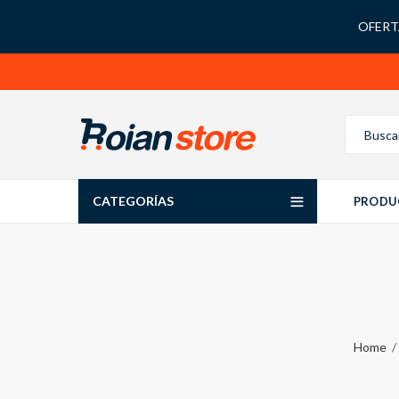
OFERTA
CATEGORÍAS
PRODU
Home