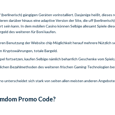
(berlinerisch) gängigen Geräten vorinstalliert. Dasjenige heißt, dieses r
eren darüber hinaus eine adaptive Version der Site, die uff (berlinerisch
t sein kann. In dem mobilen Casino können Selbige allesamt Spiele dies
geld des weiteren für Boni kaufen.
eren Benutzung der Website chip Möglichkeit herauf mehrere Nützlich se
on Kryptowährungen, totale Bargeld.
pel fortsetzen, kaufen Selbige nämlich beharrlich Geschenke vom Spielc
ttlichen Bezahlmethoden des weiteren frischen Gaming-Technologien be
 unterscheidet sich stark von seiten allen meisten anderen Angebote
amdom Promo Code?