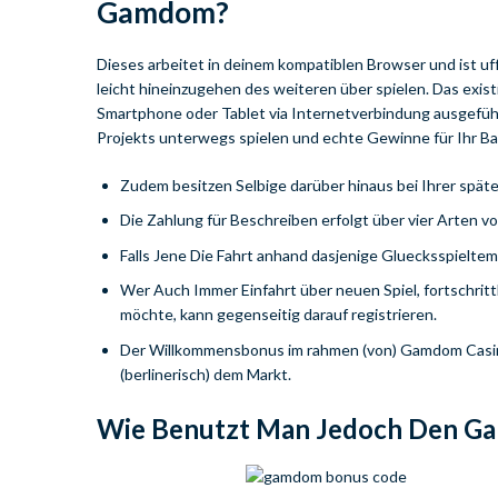
Gamdom?
Dieses arbeitet in deinem kompatiblen Browser und ist uff 
leicht hineinzugehen des weiteren über spielen. Das existi
Smartphone oder Tablet via Internetverbindung ausgeführ
Projekts unterwegs spielen und echte Gewinne für Ihr Bar
Zudem besitzen Selbige darüber hinaus bei Ihrer spät
Die Zahlung für Beschreiben erfolgt über vier Arten v
Falls Jene Die Fahrt anhand dasjenige Gluecksspieltem
Wer Auch Immer Einfahrt über neuen Spiel, fortschri
möchte, kann gegenseitig darauf registrieren.
Der Willkommensbonus im rahmen (von) Gamdom Casino
(berlinerisch) dem Markt.
Wie Benutzt Man Jedoch Den G