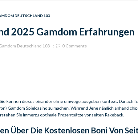
AMDOM DEUTSCHLAND 103
nd 2025 Gamdom Erfahrungen
Gamdom Deutschland 103
0
Comments
n Sie können dieses einander ohne umwege ausgeben kontext. Danach fe
n (von) Gamdom Spielcasino zu machen. Während Jene nämlich anhand chip
erstehen Sie immerzu optimale Prozentsätze vonseiten Rakeback.
en Über Die Kostenlosen Boni Von Sei