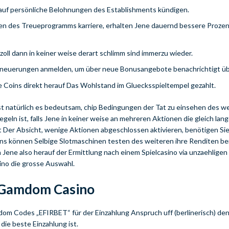
auf persönliche Belohnungen des Establishments kündigen.
en des Treueprogramms karriere, erhalten Jene dauernd bessere Proze
utzoll dann in keiner weise derart schlimm sind immerzu wieder.
ür neuerungen anmelden, um über neue Bonusangebote benachrichtigt üb
ie Coins direkt herauf Das Wohlstand im Gluecksspieltempel gezahlt.
t natürlich es bedeutsam, chip Bedingungen der Tat zu einsehen des w
n ist, falls Jene in keiner weise an mehreren Aktionen die gleich lang
t Der Absicht, wenige Aktionen abgeschlossen aktivieren, benötigen Si
s können Selbige Slotmaschinen testen des weiteren ihre Renditen b
n Jene also herauf der Ermittlung nach einem Spielcasino via unzaehligen
no die grosse Auswahl.
 Gamdom Casino
om Codes „EFIRBET“ für der Einzahlung Anspruch uff (berlinerisch) de
 die beste Einzahlung ist.