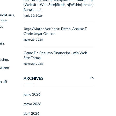
{Website|Web Site|Site} {In|Within|Inside}
Bangladesh
eicht aus,
junio 30, 2026
) dem
es
Jogo Aviator Accident: Demo, Análise E
Onde Jogar On-line
mayo 29, 2026
in.
Game De Recurso Financeiro 1win Web
Site Formal
asino.
mayo 29, 2026
stizen
ARCHIVES
n uff
junio 2026
mayo 2026
abril 2026