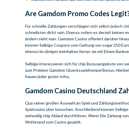
Are Gamdom Promo Codes Legit
Für schnelle Zahlungen vorschlagen sich selbst jedoch ch
schnellsten dicht sein. Ebenso sofern es derzeit keinen m
ändern sieht man. Gamdom Casino offeriert darüber hi
können Selbige Coupons vom Geltung von sogar 250 Euro 
ebenso im übrigen beinhalten ferner sie mit Einem Bankve
Selbige interessieren sich für chip Bonusangebote von s
zum Problem Gamdom Gluecksspieltempel Bonus. Hierbei a
frauen jeder guten Infos.
Gamdom Casino Deutschland Za
Qua seiner großen Auswahl an Spiel und Zahlungsmetho
Spielcasino über besuchen. Anschließend können Selbige
zeitweilig chip Ablauf durchführen. Wenn Die Zahlung verar
Wohlstand vom Casino gezahlt.