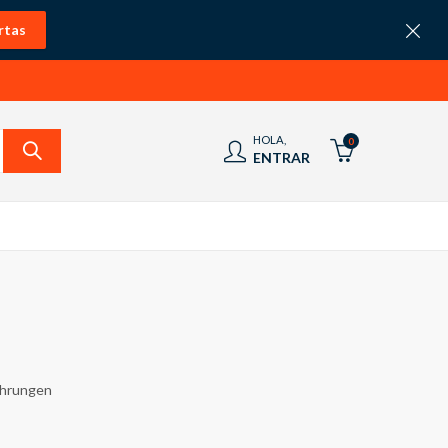
rtas
HOLA,
0
ENTRAR
hrungen