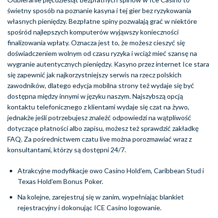
świetny sposób na poznanie kasyna i tej gier bez ryzykowania
własnych pieniędzy. Bezpłatne spiny pozwalają grać w niektóre
spośród najlepszych komputerów wyjąwszy konieczności
finalizowania wpłaty. Oznacza jest to, że możesz cieszyć się
doświadczeniem wolnym od czasu ryzyka i wciąż mieć szansę na
wygranie autentycznych pieniędzy. Kasyno przez internet Ice stara
się zapewnić jak najkorzystniejszy serwis na rzecz polskich
zawodników, dlatego edycja mobilna strony też wydaje się być
dostępna między innymi w języku naszym. Najszybszą opcją
kontaktu telefonicznego z klientami wydaje się czat na żywo,
jednakże jeśli potrzebujesz znaleźć odpowiedzi na wątpliwość
dotyczące płatności albo zapisu, możesz też sprawdzić zakładkę
FAQ. Za pośrednictwem czatu live można porozmawiać wraz z
konsultantami, którzy są dostępni 24/7.
Atrakcyjne modyfikacje owo Casino Hold’em, Caribbean Stud i
Texas Hold’em Bonus Poker.
Na kolejne, zarejestruj się w zanim, wypełniając blankiet
rejestracyjny i dokonując ICE Casino logowanie.