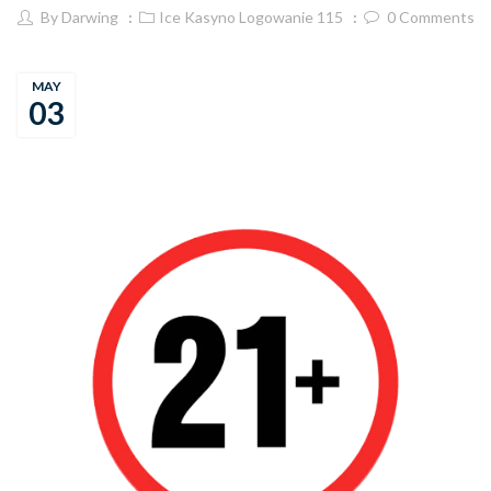
By
Darwing
Ice Kasyno Logowanie 115
0
Comments
MAY
03