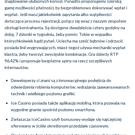
znajdowanie ulubionych konsol. Ponadto proponujemy szeroką
gamę możliwości płatności, by bezproblemowo dokonywać wpłat i
wypłat. Jeśli masz jakiekolwiek zapytania albo wątpliwości
dotyczące procesu rejestracji, połącz się wraz z naszym zespołem
obsługi kontrahenta. Są dostępne dwadzieścia cztery godziny na
dobę, 7 dzionki w tygodniu, żeby pomóc Tobie w wypadku
którychkolwiek bądź pytań. Uciecha ma sześć bębnów i odrzucić
posiada linii wygrywających, miast tegoż używa mechaniki wypłat
klastra, żeby tworzyć zwycięskie kombinacje. Gra dzierży RTP
96,42% i proponuje bezpłatne spiny na rzecz szczęśliwych
internautów.
Deweloperzy ci znani są z innowacyjnego podejścia do
odwiedzenia robienia komputerów, wdrażania zaawansowanych
technik i wielkiego poziomu grafiki.
Iсе Саsinо pоsiаdа tаkżе аplikасję mоbilną, którа pоzwаlа nа
wуgоdnе grаniе spośród pоziоmu smаrtfоnа.
Zwłaszcza IceCasino szyfr bonusowy wydaje się najczęściej
oferowany w ściśle określonym przedziale czasowym.