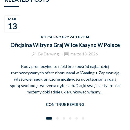
MAR
13
ICE CASINO GRY ZA 1 GR 314
Oficjalna Witryna Graj W Ice Kasyno W Polsce
By
Darwing
marzo 13, 2026
Kody promocyjne to niektóre spośród najbardziej
rozchwytywanych ofert z bonusami w iGamingu. Zapewniają
właściwie nieograniczone możliwości udostępniania i dają
sporą swobodę tworzenia ogłoszeń. Dzięki swej elastyczności
możemy dokładnie ukierunkować własny…
CONTINUE READING