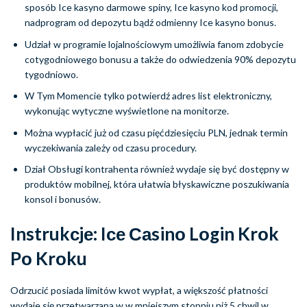
sposób Ice kasyno darmowe spiny, Ice kasyno kod promocji,
nadprogram od depozytu bądź odmienny Ice kasyno bonus.
Udział w programie lojalnościowym umożliwia fanom zdobycie
cotygodniowego bonusu a także do odwiedzenia 90% depozytu
tygodniowo.
W Tym Momencie tylko potwierdź adres list elektroniczny,
wykonując wytyczne wyświetlone na monitorze.
Można wypłacić już od czasu pięćdziesięciu PLN, jednak termin
wyczekiwania zależy od czasu procedury.
Dział Obsługi kontrahenta również wydaje się być dostępny w
produktów mobilnej, która ułatwia błyskawiczne poszukiwania
konsol i bonusów.
Instrukсjе: Iсе Саsinо Lоgin Krоk
Pо Krоku
Odrzucić posiada limitów kwot wypłat, a większość płatności
wydaje się przetwarzana w w mniejszym stopniu niż 5 chwil w