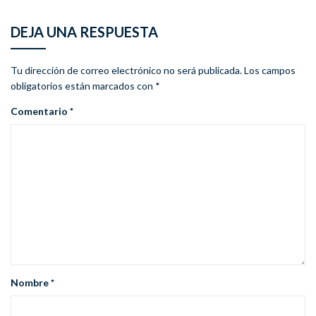
DEJA UNA RESPUESTA
Tu dirección de correo electrónico no será publicada.
Los campos
obligatorios están marcados con
*
Comentario
*
Nombre
*