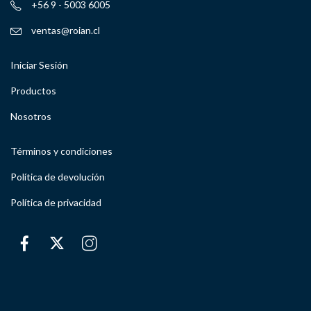
+56 9 - 5003 6005
ventas@roian.cl
Iniciar Sesión
Productos
Nosotros
Términos y condiciones
Política de devolución
Política de privacidad