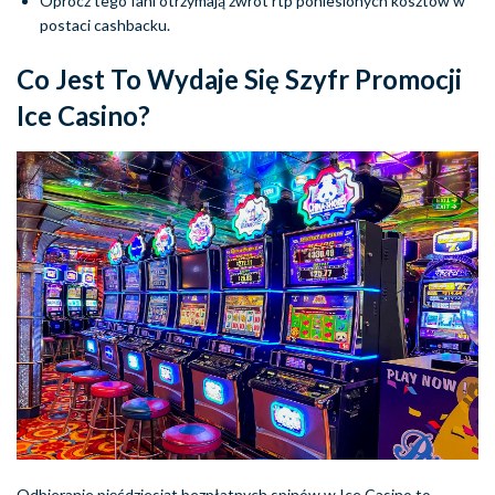
Oprócz tego fani otrzymają zwrot rtp poniesionych kosztów w
postaci cashbacku.
Co Jest To Wydaje Się Szyfr Promocji
Ice Casino?
Odbieranie pięćdziesiąt bezpłatnych spinów w Ice Casino to