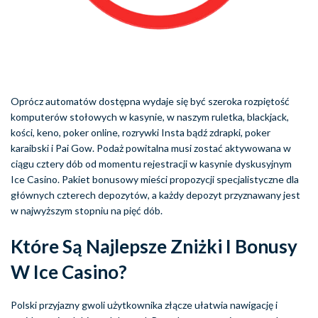
Oprócz automatów dostępna wydaje się być szeroka rozpiętość
komputerów stołowych w kasynie, w naszym ruletka, blackjack,
kości, keno, poker online, rozrywki Insta bądź zdrapki, poker
karaibski i Pai Gow. Podaż powitalna musi zostać aktywowana w
ciągu cztery dób od momentu rejestracji w kasynie dyskusyjnym
Ice Casino. Pakiet bonusowy mieści propozycji specjalistyczne dla
głównych czterech depozytów, a każdy depozyt przyznawany jest
w najwyższym stopniu na pięć dób.
Które Są Najlepsze Zniżki I Bonusy
W Ice Casino?
Polski przyjazny gwoli użytkownika złącze ułatwia nawigację i