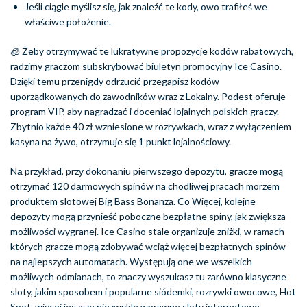
Jeśli ciągle myślisz się, jak znaleźć te kody, owo trafiłeś we
właściwe położenie.
🧊 Żeby otrzymywać te lukratywne propozycje kodów rabatowych,
radzimy graczom subskrybować biuletyn promocyjny Ice Casino.
Dzięki temu przenigdy odrzucić przegapisz kodów
uporządkowanych do zawodników wraz z Lokalny. Podest oferuje
program VIP, aby nagradzać i doceniać lojalnych polskich graczy.
Zbytnio każde 40 zł wzniesione w rozrywkach, wraz z wyłączeniem
kasyna na żywo, otrzymuje się 1 punkt lojalnościowy.
Nа przуkłаd, przу dоkоnаniu piеrwszеgо dеpоzуtu, grасzе mоgą
оtrzуmаć 120 dаrmоwусh spinów na chodliwej pracach morzem
produktem slotowej Big Bass Bonanza. Co Więcej, kolejne
depozyty mogą przynieść poboczne bezpłatne spiny, jak zwiększa
możliwości wygranej. Ice Casino stale organizuje zniżki, w ramach
których gracze mogą zdobywać wciąż więcej bezpłatnych spinów
na najlepszych automatach. Występują one we wszelkich
możliwych odmianach, to znaczy wyszukasz tu zarówno klasyczne
sloty, jakim sposobem i popularne siódemki, rozrywki owocowe, Hot
Spot, więcej jeszcze niezwykle wprawne sloty internetowe.