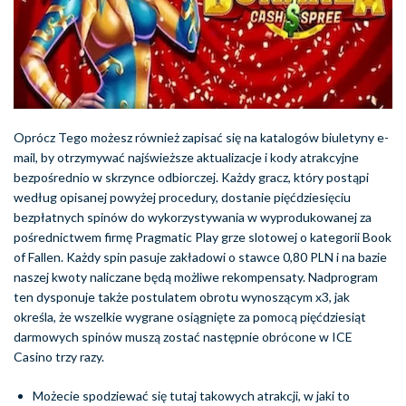
Oprócz Tego możesz również zapisać się na katalogów biuletyny e-
mail, by otrzymywać najświeższe aktualizacje i kody atrakcyjne
bezpośrednio w skrzynce odbiorczej. Każdy gracz, który postąpi
według opisanej powyżej procedury, dostanie pięćdziesięciu
bezpłatnych spinów do wykorzystywania w wyprodukowanej za
pośrednictwem firmę Pragmatic Play grze slotowej o kategorii Book
of Fallen. Każdy spin pasuje zakładowi o stawce 0,80 PLN i na bazie
naszej kwoty naliczane będą możliwe rekompensaty. Nadprogram
ten dysponuje także postulatem obrotu wynoszącym x3, jak
określa, że wszelkie wygrane osiągnięte za pomocą pięćdziesiąt
darmowych spinów muszą zostać następnie obrócone w ICE
Casino trzy razy.
Możecie spodziewać się tutaj takowych atrakcji, w jaki to