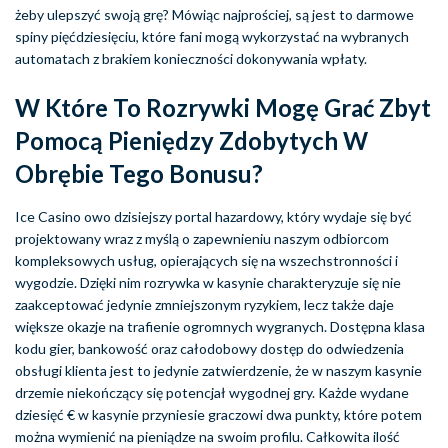
żeby ulepszyć swoją grę? Mówiąc najprościej, są jest to darmowe
spiny pięćdziesięciu, które fani mogą wykorzystać na wybranych
automatach z brakiem konieczności dokonywania wpłaty.
W Które To Rozrywki Mogę Grać Zbyt
Pomocą Pieniędzy Zdobytych W
Obrębie Tego Bonusu?
Ice Casino owo dzisiejszy portal hazardowy, który wydaje się być
projektowany wraz z myślą o zapewnieniu naszym odbiorcom
kompleksowych usług, opierających się na wszechstronności i
wygodzie. Dzięki nim rozrywka w kasynie charakteryzuje się nie
zaakceptować jedynie zmniejszonym ryzykiem, lecz także daje
większe okazje na trafienie ogromnych wygranych. Dostępna klasa
kodu gier, bankowość oraz całodobowy dostęp do odwiedzenia
obsługi klienta jest to jedynie zatwierdzenie, że w naszym kasynie
drzemie niekończący się potencjał wygodnej gry. Każde wydane
dziesięć € w kasynie przyniesie graczowi dwa punkty, które potem
można wymienić na pieniądze na swoim profilu. Całkowita ilość