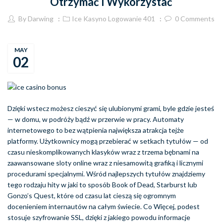
Otrzymać I Wykorzystać
By
Darwing
Ice Kasyno Logowanie 401
0
Comments
MAY
02
Dzięki wstecz możesz cieszyć się ulubionymi grami, byle gdzie jesteś
— w domu, w podróży bądź w przerwie w pracy. Automaty
internetowego to bez wątpienia największa atrakcja tejże
platformy. Użytkownicy mogą przebierać w setkach tytułów — od
czasu nieskomplikowanych klasyków wraz z trzema bębnami na
zaawansowane sloty online wraz z niesamowitą grafiką i licznymi
procedurami specjalnymi. Wśród najlepszych tytułów znajdziemy
tego rodzaju hity w jaki to sposób Book of Dead, Starburst lub
Gonzo’s Quest, które od czasu lat cieszą się ogromnym
docenieniem internautów na całym świecie. Co Więcej, podest
stosuje szyfrowanie SSL, dzięki z jakiego powodu informacje