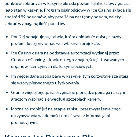
punktów zebranych w kasynie określa poziom lojalnościowy gracza i
jego stan w kasynie. Program lojalnościowy w Ice Casino składa się
spośród 99 poziomów, aby przejść na następny poziom, należy
zebrać wymaganą ilość punktów.
Poniżej odnajduje się tabela, która dokładnie opisuje każdy
poziom dostępny w naszym własnym projekcie.
Ice Casino działa na podstawie autoryzacji wydanej przez
Curacao eGaming – konkretnego z najczęściej stosowanych
organów licencyjnych dla kasyn sieciowych.
Im więcej dana osoba bawi w kasynie, tym korzystniejsze stają
się wzory pierwotnego użytkowania.
Granie więcej będąc na oryginalne pieniądze pomaga naszym
graczom wspinać się według szczeblach kariery.
Można to zrobić już na etapie zapisu, przez wyrażenie chęci
otrzymywania wiadomości e-mail wraz z informacjami
promocyjnymi.