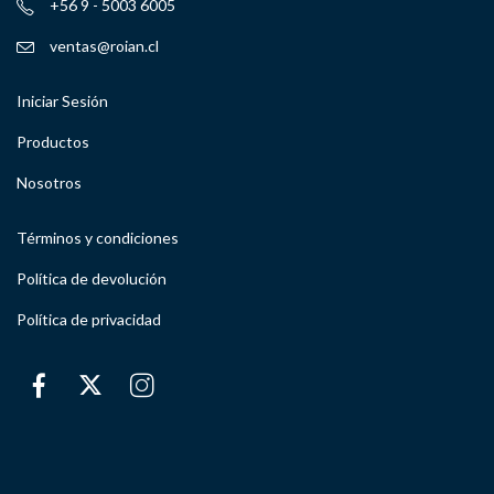
+56 9 - 5003 6005
ventas@roian.cl
Iniciar Sesión
Productos
Nosotros
Términos y condiciones
Política de devolución
Política de privacidad