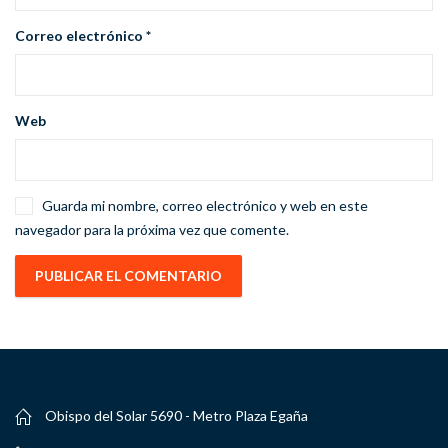
Correo electrónico
*
Web
Guarda mi nombre, correo electrónico y web en este
navegador para la próxima vez que comente.
Obispo del Solar 5690 - Metro Plaza Egaña