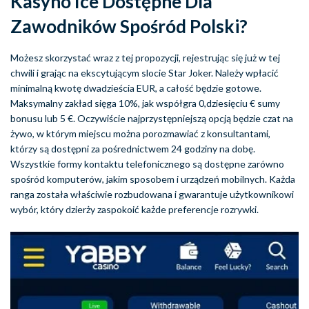
Kasyno Ice Dostępne Dla
Zawodników Spośród Polski?
Możesz skorzystać wraz z tej propozycji, rejestrując się już w tej
chwili i grając na ekscytującym slocie Star Joker. Należy wpłacić
minimalną kwotę dwadzieścia EUR, a całość będzie gotowe.
Maksymalny zakład sięga 10%, jak współgra 0,dziesięciu € sumy
bonusu lub 5 €. Oczywiście najprzystępniejszą opcją będzie czat na
żywo, w którym miejscu można porozmawiać z konsultantami,
którzy są dostępni za pośrednictwem 24 godziny na dobę.
Wszystkie formy kontaktu telefonicznego są dostępne zarówno
spośród komputerów, jakim sposobem i urządzeń mobilnych. Każda
ranga została właściwie rozbudowana i gwarantuje użytkownikowi
wybór, który dzierży zaspokoić każde preferencje rozrywki.