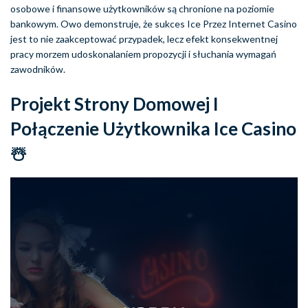
osobowe i finansowe użytkowników są chronione na poziomie
bankowym. Owo demonstruje, że sukces Ice Przez Internet Casino
jest to nie zaakceptować przypadek, lecz efekt konsekwentnej
pracy morzem udoskonalaniem propozycji i słuchania wymagań
zawodników.
Projekt Strony Domowej I
Połączenie Użytkownika Ice Casino
☃️