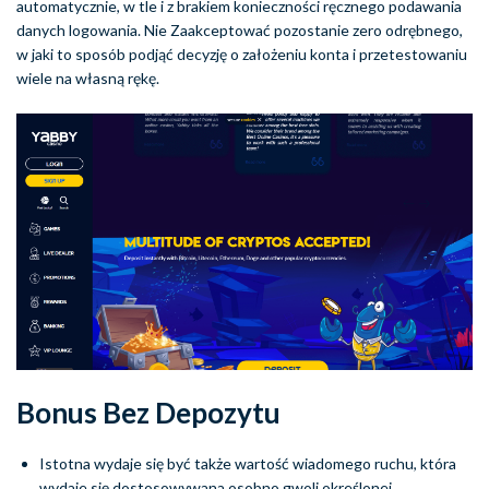
automatycznie, w tle i z brakiem konieczności ręcznego podawania
danych logowania. Nie Zaakceptować pozostanie zero odrębnego,
w jaki to sposób podjąć decyzję o założeniu konta i przetestowaniu
wiele na własną rękę.
Bonus Bez Depozytu
Istotna wydaje się być także wartość wiadomego ruchu, która
wydaje się dostosowywana osobno gwoli określonej