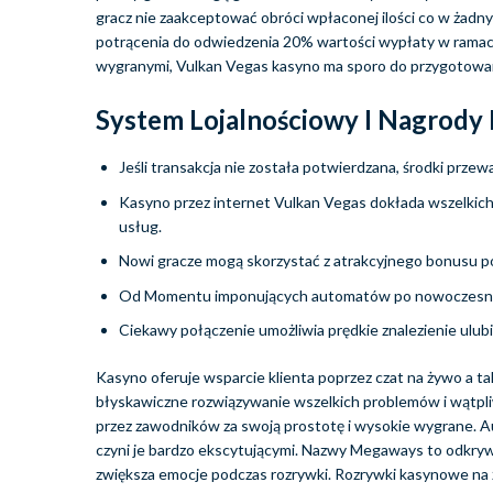
gracz nie zaakceptować obróci wpłaconej ilości co w żad
potrącenia do odwiedzenia 20% wartości wypłaty w ramac
wygranymi, Vulkan Vegas kasyno ma sporo do przygotowan
System Lojalnościowy I Nagrody
Jeśli transakcja nie została potwierdzana, środki przew
Kasyno przez internet Vulkan Vegas dokłada wszelki
usług.
Nowi gracze mogą skorzystać z atrakcyjnego bonusu po
Od Momentu imponujących automatów po nowoczesne jac
Ciekawy połączenie umożliwia prędkie znalezienie ulubi
Kasyno oferuje wsparcie klienta poprzez czat na żywo a t
błyskawiczne rozwiązywanie wszelkich problemów i wątpli
przez zawodników za swoją prostotę i wysokie wygrane. A
czyni je bardzo ekscytującymi. Nazwy Megaways to odkrywc
zwiększa emocje podczas rozrywki. Rozrywki kasynowe na ż