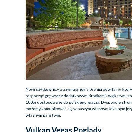
Nowi użytkownicy otrzymują hojny premia powitalny, któ
rozpocząć grę wraz z dodatkowymi środkami i większymi s
100% dostosowane do polskiego gracza. Dysponuje stronę
możemy komunikować się w naszym własnym lokalnym język
własnym państwie.
Vulkan Vegas Poglądy