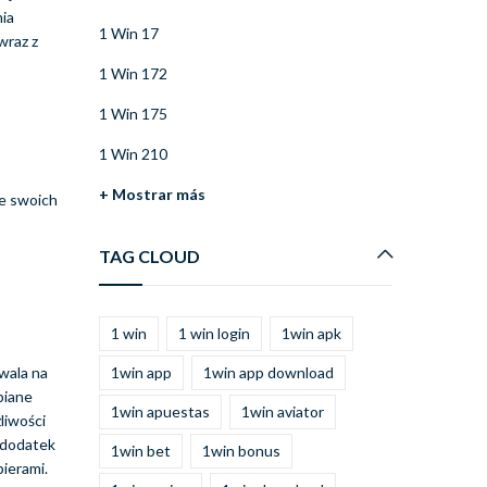
ia
1 Win 17
wraz z
1 Win 172
1 Win 175
1 Win 210
+ Mostrar más
e swoich
TAG CLOUD
1 win
1 win login
1win apk
1win app
1win app download
wala na
biane
1win apuestas
1win aviator
liwości
 dodatek
1win bet
1win bonus
ierami.