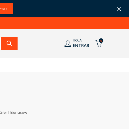
rtas
HOLA,
0
ENTRAR
 Gier I Bonusów