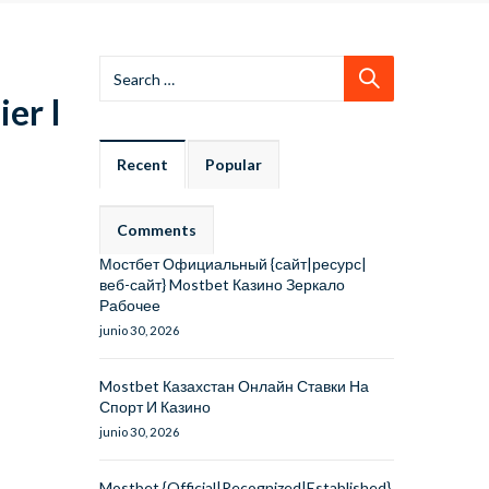
er I
Recent
Popular
Comments
Мостбет Официальный {сайт|ресурс|
веб-сайт} Mostbet Казино Зеркало
Рабочее
junio 30, 2026
Mostbet Казахстан Онлайн Ставки На
Спорт И Казино
junio 30, 2026
Mostbet {Official|Recognized|Established}