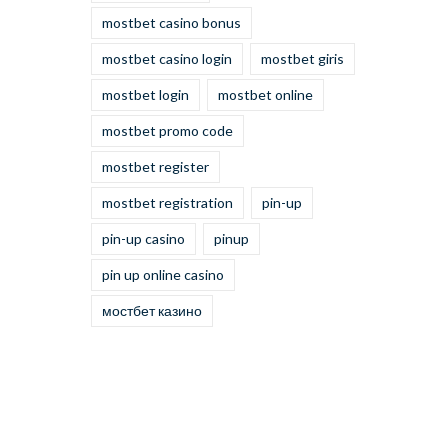
mostbet casino bonus
mostbet casino login
mostbet giris
mostbet login
mostbet online
mostbet promo code
mostbet register
mostbet registration
pin-up
pin-up casino
pinup
pin up online casino
мостбет казино