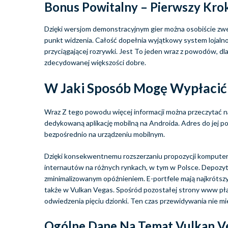
Bonus Powitalny – Pierwszy Kro
Dzięki wersjom demonstracyjnym gier można osobiście zw
punkt widzenia. Całość dopełnia wyjątkowy system lojalnoś
przyciągającej rozrywki. Jest To jeden wraz z powodów, dl
zdecydowanej większości dobre.
W Jaki Sposób Mogę Wypłacić
Wraz Z tego powodu więcej informacji można przeczytać n
dedykowaną aplikację mobilną na Androida. Adres do jej p
bezpośrednio na urządzeniu mobilnym.
Dzięki konsekwentnemu rozszerzaniu propozycji kompute
internautów na różnych rynkach, w tym w Polsce. Depozyt
zminimalizowanym opóźnieniem. E-portfele mają najkrótszy
także w Vulkan Vegas. Spośród pozostałej strony www pł
odwiedzenia pięciu dzionki. Ten czas przewidywania nie 
Ogólne Dane Na Temat Vulkan V