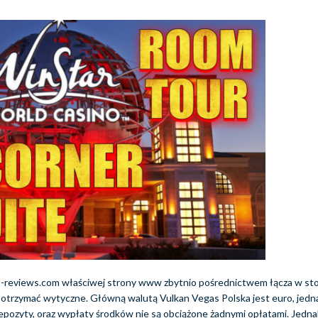
s-reviews.com
właściwej strony www zbytnio pośrednictwem łącza w st
y otrzymać wytyczne. Główną walutą Vulkan Vegas Polska jest euro, jedn
pozyty, oraz wypłaty środków nie są obciążone żadnymi opłatami. Jednak