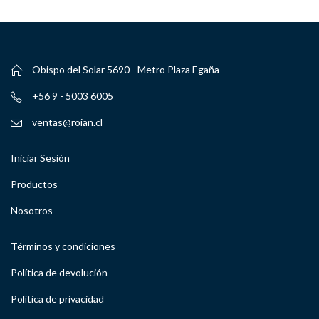
Obispo del Solar 5690 - Metro Plaza Egaña
+56 9 - 5003 6005
ventas@roian.cl
Iniciar Sesión
Productos
Nosotros
Términos y condiciones
Política de devolución
Política de privacidad