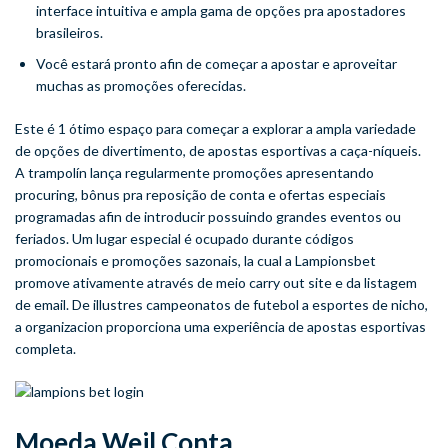
interface intuitiva e ampla gama de opções pra apostadores
brasileiros.
Você estará pronto afin de começar a apostar e aproveitar
muchas as promoções oferecidas.
Este é 1 ótimo espaço para começar a explorar a ampla variedade
de opções de divertimento, de apostas esportivas a caça-níqueis.
A trampolín lança regularmente promoções apresentando
procuring, bônus pra reposição de conta e ofertas especiais
programadas afin de introducir possuindo grandes eventos ou
feriados. Um lugar especial é ocupado durante códigos
promocionais e promoções sazonais, la cual a Lampionsbet
promove ativamente através de meio carry out site e da listagem
de email. De illustres campeonatos de futebol a esportes de nicho,
a organizacion proporciona uma experiência de apostas esportivas
completa.
Moeda Weil Conta