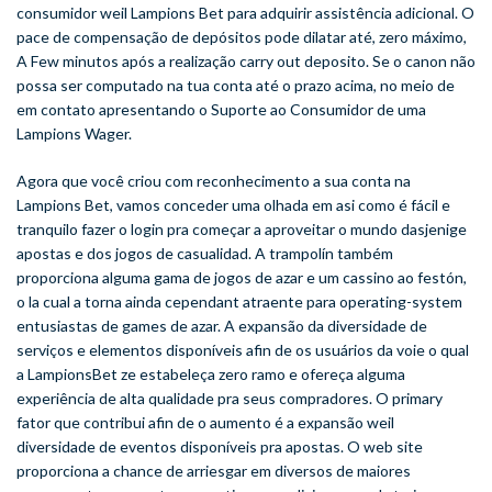
consumidor weil Lampions Bet para adquirir assistência adicional. O
pace de compensação de depósitos pode dilatar até, zero máximo,
A Few minutos após a realização carry out deposito. Se o canon não
possa ser computado na tua conta até o prazo acima, no meio de
em contato apresentando o Suporte ao Consumidor de uma
Lampions Wager.
Agora que você criou com reconhecimento a sua conta na
Lampions Bet, vamos conceder uma olhada em asi como é fácil e
tranquilo fazer o login pra começar a aproveitar o mundo dasjenige
apostas e dos jogos de casualidad. A trampolín também
proporciona alguma gama de jogos de azar e um cassino ao festón,
o la cual a torna ainda cependant atraente para operating-system
entusiastas de games de azar. A expansão da diversidade de
serviços e elementos disponíveis afin de os usuários da voie o qual
a LampionsBet ze estabeleça zero ramo e ofereça alguma
experiência de alta qualidade pra seus compradores. O primary
fator que contribui afin de o aumento é a expansão weil
diversidade de eventos disponíveis pra apostas. O web site
proporciona a chance de arriesgar em diversos de maiores