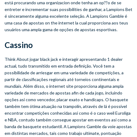
está procurando uma organizacion onde tenha an op??o de se
entreter e incrementar suas possibilities de ganhar, a Lampions Bet
é sinceramente alguma excelente seleção. A Lampions Gamble é
uma casa de apostas on the internet la cual proporciona aos teus
usuários uma ampla gama de opções de apostas esportivas.
Cassino
Think About jogar black jack e interagir apresentando 1 dealer
actual, tudo transmitido em entrada definição. Você tem a
possibilidade de arriesgar em uma variedade de competições, a
partir de classificações regionais até torneios continentais e
mundiais. Além disso, o internet site proporciona alguma ampla
variedade de mercados de apostas afin de cada jogo, incluindo
opções asi como vencedor, placar exato e handicaps. O basquete
também tem ótima atuação na trampolín, através de lá é possível
encontrar competições conhecidas asi como é o caso weil Euroliga
e NBA, contudo também consegue apostar em eventos asi como a
banda de basquete estudantil. A Lampions Gamble da voie apostas
em distintas mercados, tais como trabajo ultimate, pontuação