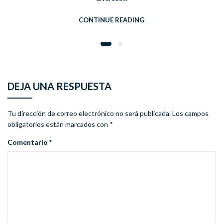
CONTINUE READING
DEJA UNA RESPUESTA
Tu dirección de correo electrónico no será publicada.
Los campos
obligatorios están marcados con
*
Comentario
*