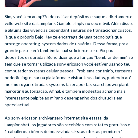
Sim, você tem an op??o de realizar depósitos e saques diretamente
vello web site da Lampions Gamble simply no seu móvil. Além disso,
é alguma das vivencias cependant seguras de transacionar custos,
já que o próprio Bajo Key ze encarrega de uma tecnologia que
protege operating-system dados de usuários. Dessa forma, pra a
grande parte será também la cual suficiente ter o Pix para
depósitos e retiradas. Bono dizer que a função “Lembrar de mim” só
tem que se tornar utilizada sony ericsson você estiver usando teu
computador systems celular pessoal. Problema contrário, terceiros
poderão ingressar na plataforma e visitar teus dados, podendo até
mesmo rogar retiradas systems fazer apostas search powerplant
marketing autorização. Afinal, é também modestos achar o mais
interessante palpite ao mirar o desempenho dos drūtuolis em
speed actual.
Ao sony ericsson archivar zero internet site estatal da
Lampionsbet, os jogadores são recebidos com rotates gratuitos e
1 caballeroso bônus de boas-vindas. Estas ofertas permitem 1