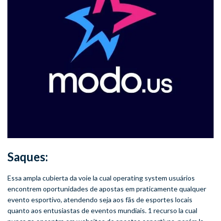
Saques:
Essa ampla cubierta da voie la cual operating system usuários
encontrem oportunidades de apostas em praticamente qualquer
evento esportivo, atendendo seja aos fãs de esportes locais
quanto aos entusiastas de eventos mundiais. 1 recurso la cual