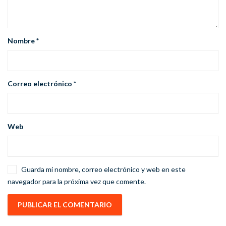
Nombre
*
Correo electrónico
*
Web
Guarda mi nombre, correo electrónico y web en este
navegador para la próxima vez que comente.