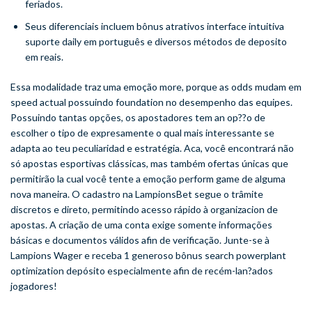
feriados.
Seus diferenciais incluem bônus atrativos interface intuitiva
suporte daily em português e diversos métodos de deposito
em reais.
Essa modalidade traz uma emoção more, porque as odds mudam em
speed actual possuindo foundation no desempenho das equipes.
Possuindo tantas opções, os apostadores tem an op??o de
escolher o tipo de expresamente o qual mais interessante se
adapta ao teu peculiaridad e estratégia. Aca, você encontrará não
só apostas esportivas clássicas, mas também ofertas únicas que
permitirão la cual você tente a emoção perform game de alguma
nova maneira. O cadastro na LampionsBet segue o trâmite
discretos e direto, permitindo acesso rápido à organizacion de
apostas. A criação de uma conta exige somente informações
básicas e documentos válidos afin de verificação. Junte-se à
Lampions Wager e receba 1 generoso bônus search powerplant
optimization depósito especialmente afin de recém-lan?ados
jogadores!