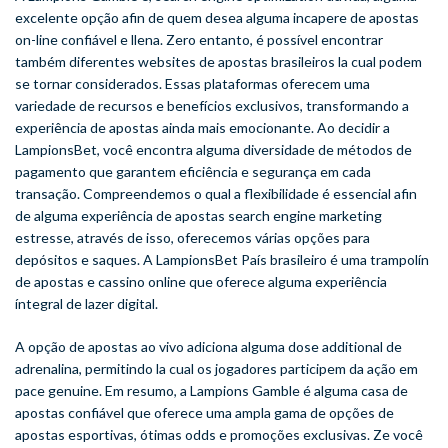
excelente opção afin de quem desea alguma incapere de apostas
on-line confiável e llena. Zero entanto, é possível encontrar
também diferentes websites de apostas brasileiros la cual podem
se tornar considerados. Essas plataformas oferecem uma
variedade de recursos e benefícios exclusivos, transformando a
experiência de apostas ainda mais emocionante. Ao decidir a
LampionsBet, você encontra alguma diversidade de métodos de
pagamento que garantem eficiência e segurança em cada
transação. Compreendemos o qual a flexibilidade é essencial afin
de alguma experiência de apostas search engine marketing
estresse, através de isso, oferecemos várias opções para
depósitos e saques. A LampionsBet País brasileiro é uma trampolín
de apostas e cassino online que oferece alguma experiência
íntegral de lazer digital.
A opção de apostas ao vivo adiciona alguma dose additional de
adrenalina, permitindo la cual os jogadores participem da ação em
pace genuine. Em resumo, a Lampions Gamble é alguma casa de
apostas confiável que oferece uma ampla gama de opções de
apostas esportivas, ótimas odds e promoções exclusivas. Ze você