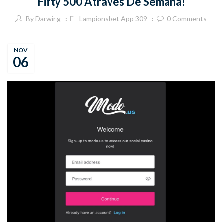
Fifty 500 Através De Semana!
By
Darwing
Lampionsbet App 309
0
Comments
NOV
06