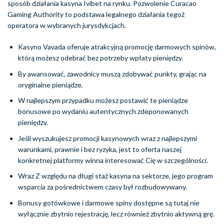
sposób działania kasyna Ivibet na rynku. Pozwolenie Curacao
Gaming Authority to podstawa legalnego działania tegoż
operatora w wybranych jurysdykcjach.
Kasyno Vavada oferuje atrakcyjną promocję darmowych spinów,
którą możesz odebrać bez potrzeby wpłaty pieniędzy.
By awansować, zawodnicy muszą zdobywać punkty, grając na
oryginalne pieniądze.
W najlepszym przypadku możesz postawić te pieniądze
bonusowe po wydaniu autentycznych zdeponowanych
pieniędzy.
Jeśli wyszukujesz promocji kasynowych wraz z najlepszymi
warunkami, prawnie i bez ryzyka, jest to oferta naszej
konkretnej platformy winna interesować Cię w szczególności.
Wraz Z względu na długi staż kasyna na sektorze, jego program
wsparcia za pośrednictwem czasy był rozbudowywany.
Bonusy gotówkowe i darmowe spiny dostępne są tutaj nie
wyłącznie zbytnio rejestrację, lecz również zbytnio aktywną grę.