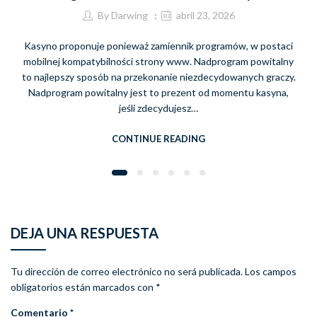
By
Darwing
abril 23, 2026
Kasyno proponuje ponieważ zamiennik programów, w postaci
mobilnej kompatybilności strony www. Nadprogram powitalny
to najlepszy sposób na przekonanie niezdecydowanych graczy.
Nadprogram powitalny jest to prezent od momentu kasyna,
jeśli zdecydujesz…
CONTINUE READING
DEJA UNA RESPUESTA
Tu dirección de correo electrónico no será publicada.
Los campos
obligatorios están marcados con
*
Comentario
*