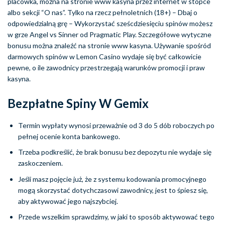
placówka, można na stronie www kasyna przez internet w stopce
albo sekcji “O nas”. Tylko na rzecz pełnoletnich (18+) – Dbaj o
odpowiedzialną grę – Wykorzystać sześcdziesięciu spinów możesz
w grze Angel vs Sinner od Pragmatic Play. Szczegółowe wytyczne
bonusu można znaleźć na stronie www kasyna. Używanie spośród
darmowych spinów w Lemon Casino wydaje się być całkowicie
pewne, o ile zawodnicy przestrzegają warunków promocji i praw
kasyna.
Bezpłatne Spiny W Gemix
Termin wypłaty wynosi przeważnie od 3 do 5 dób roboczych po
pełnej ocenie konta bankowego.
Trzeba podkreślić, że brak bonusu bez depozytu nie wydaje się
zaskoczeniem.
Jeśli masz pojęcie już, że z systemu kodowania promocyjnego
mogą skorzystać dotychczasowi zawodnicy, jest to śpiesz się,
aby aktywować jego najszybciej.
Przede wszelkim sprawdzimy, w jaki to sposób aktywować tego