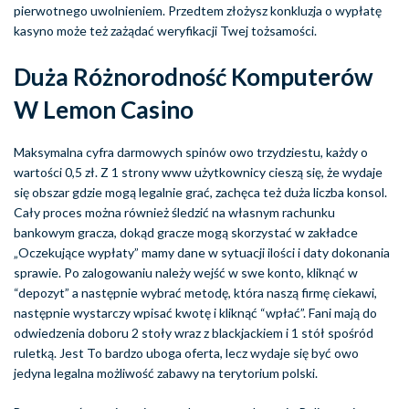
pierwotnego uwolnieniem. Przedtem złożysz konkluzja o wypłatę
kasyno może też zażądać weryfikacji Twej tożsamości.
Duża Różnorodność Komputerów
W Lemon Casino
Maksymalna cyfra darmowych spinów owo trzydziestu, każdy o
wartości 0,5 zł. Z 1 strony www użytkownicy cieszą się, że wydaje
się obszar gdzie mogą legalnie grać, zachęca też duża liczba konsol.
Cały proces można również śledzić na własnym rachunku
bankowym gracza, dokąd
gracze mogą skorzystać
w zakładce
„Oczekujące wypłaty” mamy dane w sytuacji ilości i daty dokonania
sprawie. Po zalogowaniu należy wejść w swe konto, kliknąć w
“depozyt” a następnie wybrać metodę, która naszą firmę ciekawi,
następnie wystarczy wpisać kwotę i kliknąć “wpłać”. Fani mają do
odwiedzenia doboru 2 stoły wraz z blackjackiem i 1 stół spośród
ruletką. Jest To bardzo uboga oferta, lecz wydaje się być owo
jedyna legalna możliwość zabawy na terytorium polski.