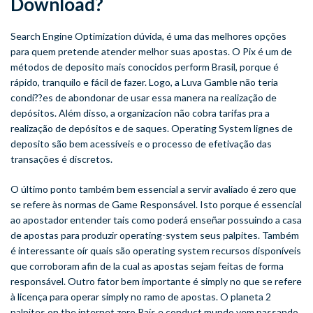
Download?
Search Engine Optimization dúvida, é uma das melhores opções
para quem pretende atender melhor suas apostas. O Pix é um de
métodos de deposito mais conocidos perform Brasil, porque é
rápido, tranquilo e fácil de fazer. Logo, a Luva Gamble não teria
condi??es de abondonar de usar essa manera na realização de
depósitos. Além disso, a organizacion não cobra tarifas pra a
realização de depósitos e de saques. Operating System lignes de
deposito são bem acessíveis e o processo de efetivação das
transações é discretos.
O último ponto também bem essencial a servir avaliado é zero que
se refere às normas de Game Responsável. Isto porque é essencial
ao apostador entender tais como poderá enseñar possuindo a casa
de apostas para produzir operating-system seus palpites. Também
é interessante oír quais são operating system recursos disponíveis
que corroboram afin de la cual as apostas sejam feitas de forma
responsável. Outro fator bem importante é simply no que se refere
à licença para operar simply no ramo de apostas. O planeta 2
palpites on the internet zero País e conduct mundo vem passando