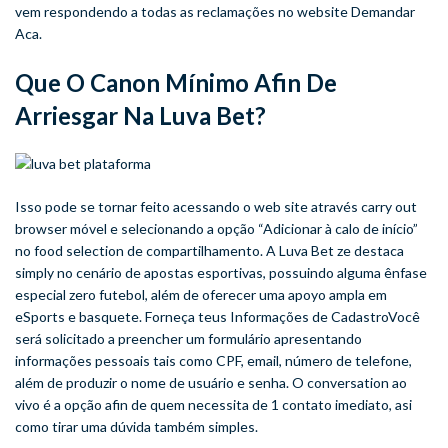
vem respondendo a todas as reclamações no website Demandar
Aca.
Que O Canon Mínimo Afin De
Arriesgar Na Luva Bet?
Isso pode se tornar feito acessando o web site através carry out
browser móvel e selecionando a opção “Adicionar à calo de início”
no food selection de compartilhamento. A Luva Bet ze destaca
simply no cenário de apostas esportivas, possuindo alguma ênfase
especial zero futebol, além de oferecer uma apoyo ampla em
eSports e basquete. Forneça teus Informações de CadastroVocê
será solicitado a preencher um formulário apresentando
informações pessoais tais como CPF, email, número de telefone,
além de produzir o nome de usuário e senha. O conversation ao
vivo é a opção afin de quem necessita de 1 contato imediato, asi
como tirar uma dúvida também simples.