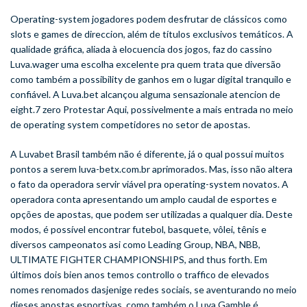
Operating-system jogadores podem desfrutar de clássicos como
slots e games de direccion, além de títulos exclusivos temáticos. A
qualidade gráfica, aliada à elocuencia dos jogos, faz do cassino
Luva.wager uma escolha excelente pra quem trata que diversão
como também a possibility de ganhos em o lugar digital tranquilo e
confiável. A Luva.bet alcançou alguma sensazionale atencion de
eight.7 zero Protestar Aqui, possivelmente a mais entrada no meio
de operating system competidores no setor de apostas.
A Luvabet Brasil também não é diferente, já o qual possui muitos
pontos a serem
luva-betx.com.br
aprimorados. Mas, isso não altera
o fato da operadora servir viável pra operating-system novatos. A
operadora conta apresentando um amplo caudal de esportes e
opções de apostas, que podem ser utilizadas a qualquer dia. Deste
modos, é possível encontrar futebol, basquete, vôlei, tênis e
diversos campeonatos asi como Leading Group, NBA, NBB,
ULTIMATE FIGHTER CHAMPIONSHIPS, and thus forth. Em
últimos dois bien anos temos controllo o traffico de elevados
nomes renomados dasjenige redes sociais, se aventurando no meio
dieses apostas esportivas, como também o Luva Gamble é