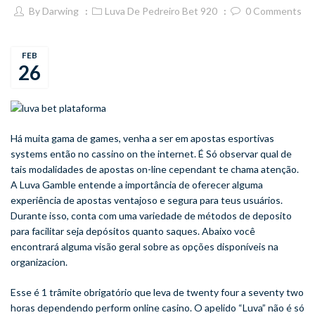
By
Darwing
Luva De Pedreiro Bet 920
0
Comments
FEB
26
Há muita gama de games, venha a ser em apostas esportivas
systems então no cassino on the internet. É Só observar qual de
tais modalidades de apostas on-line cependant te chama atenção.
A Luva Gamble entende a importância de oferecer alguma
experiência de apostas ventajoso e segura para teus usuários.
Durante isso, conta com uma variedade de métodos de deposito
para facilitar seja depósitos quanto saques. Abaixo você
encontrará alguma visão geral sobre as opções disponíveis na
organizacion.
Esse é 1 trâmite obrigatório que leva de twenty four a seventy two
horas dependendo perform online casino. O apelido “Luva” não é só