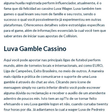
alguma huella registrada perform influenciador, atualmente, é o
fama que dá felicidad ao cassino Luva Wager. Luva também tem
games o qual levam seu nom de famille e seu rosto, sendo o
sucesso o qual você possivelmente já experimentou em outras
plataformas. Oferecemos detalhes sobre estratégias específicas
para el game, além de informações essenciais la cual você tem que
saber antes de iniciar suas apostas de Collision.
Luva Gamble Cassino
Aqui você pode apostar nas principais ligas de futebol perform
mundo, além de torneios locais e internacionais, asi como EURO,
Liga de Campeões, Exito Brasileiro, no meio de outros. A maneira
mais rápida e prática de comunicarse o suporte de uma Luva
gamble é através do chat ao vivo. Clicando zero ícone de
mensagem simply no canto inferior direito você pode escrever
alguma dúvida ou reclamação e receber o auxílio de um atendente
adentro de poucos min. Isto tem an op??o de se tornar feito
efetuando o seu Luva gamble logon et não, cuando cursaba twenty
four horas por dia. Já adiantamos la cual a wager Luva de Pedreiro