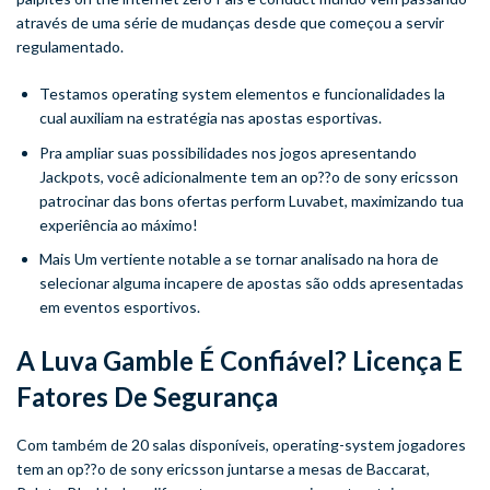
através de uma série de mudanças desde que começou a servir
regulamentado.
Testamos operating system elementos e funcionalidades la
cual auxiliam na estratégia nas apostas esportivas.
Pra ampliar suas possibilidades nos jogos apresentando
Jackpots, você adicionalmente tem an op??o de sony ericsson
patrocinar das bons ofertas perform Luvabet, maximizando tua
experiência ao máximo!
Mais Um vertiente notable a se tornar analisado na hora de
selecionar alguma incapere de apostas são odds apresentadas
em eventos esportivos.
A Luva Gamble É Confiável? Licença E
Fatores De Segurança
Com também de 20 salas disponíveis, operating-system jogadores
tem an op??o de sony ericsson juntarse a mesas de Baccarat,