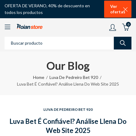
OFERTA DE VERANO, 40% de descuento en
Ver
ofertas
todos los productos
0
Our Blog
Home
Luva De Pedreiro Bet 920
Luva Bet É Confiável? Análise Llena Do Web Site 2025
LUVA DE PEDREIRO BET 920
Luva Bet É Confiável? Análise Llena Do
Web Site 2025