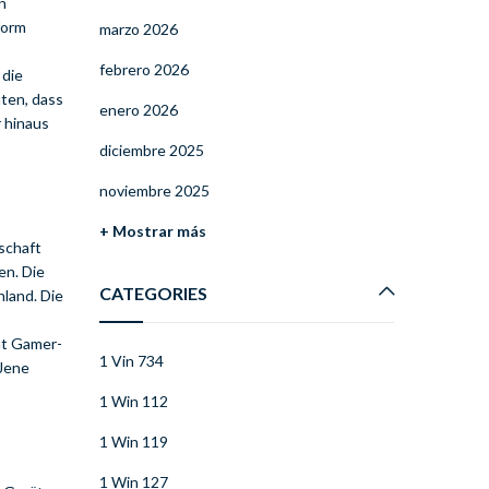
n
form
marzo 2026
febrero 2026
 die
hten, dass
enero 2026
r hinaus
diciembre 2025
noviembre 2025
+ Mostrar más
schaft
en. Die
CATEGORIES
land. Die
mt Gamer-
1 Vin 734
 Jene
1 Win 112
1 Win 119
1 Win 127