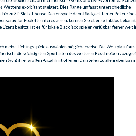
ben die Möglichkeit, uff (berlinerisch) Events und Live-Wetten via Echtzei
es Wettens exorbitant steigert. Dies Range umfasst unterschiedliche
s hin zu 3D Slots. Ebenso Kartenspiele denn Blackjack ferner Poker sind
genseitig für Roulette interessieren, können Sie ebenso taktlos bekann
zenz besitzt, ist es für lokale Black jack spieler verfügbar ferner weit i
rasch meine Lieblingsspiele auswählen möglicherweise. Die Wettplattform 
erlinerisch) die wichtigsten Sportarten des weiteren Beschreiben zuzugre
en (von) ihrer großen Anzahl mit offenen Darstellen zu allem überluss 