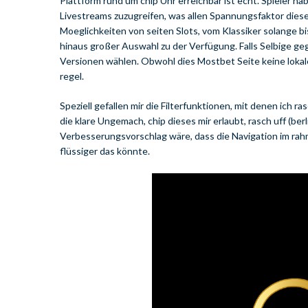
Plattform rund um chip Uhr erreichbar ist echt. Spieler ha
Livestreams zuzugreifen, was allen Spannungsfaktor dies
Moeglichkeiten von seiten Slots, vom Klassiker solange bi
hinaus großer Auswahl zu der Verfügung. Falls Selbige ge
Versionen wählen. Obwohl dies Mostbet Seite keine lokale Li
regel.
Speziell gefallen mir die Filterfunktionen, mit denen ich 
die klare Ungemach, chip dieses mir erlaubt, rasch uff (b
Verbesserungsvorschlag wäre, dass die Navigation im rahm
flüssiger das könnte.