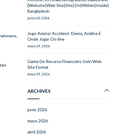
{Website|Web Site|Site} {In|Within|Inside}
Bangladesh
junio 30, 2026
Jogo Aviator Accident: Demo, Análise E
rnehmens.
Onde Jogar On-line
mayo 29, 2026
Game De Recurso Financeiro 1win Web
lten
Site Formal
mayo 29, 2026
ARCHIVES
junio 2026
mayo 2026
abril 2026