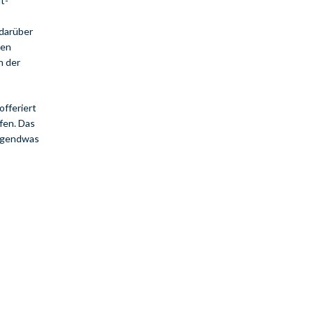
t-
 darüber
ten
n der
offeriert
ifen. Das
irgendwas