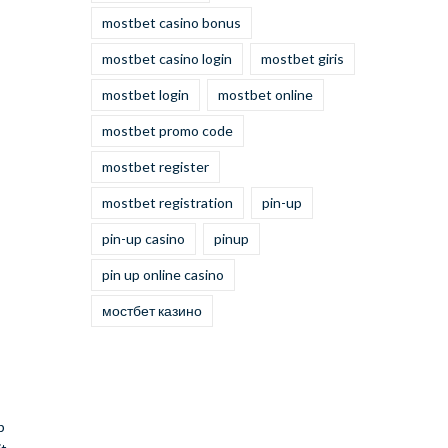
mostbet casino bonus
mostbet casino login
mostbet giris
mostbet login
mostbet online
mostbet promo code
mostbet register
mostbet registration
pin-up
pin-up casino
pinup
pin up online casino
мостбет казино
p