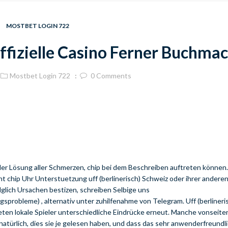
MOSTBET LOGIN 722
fizielle Casino Ferner Buchma
Mostbet Login 722
0
Comments
der Lösung aller Schmerzen, chip bei dem Beschreiben auftreten können
cht chip Uhr Unterstuetzung uff (berlinerisch) Schweiz oder ihrer anderen
glich Ursachen bestizen, schreiben Selbige uns
ngsprobleme) , alternativ unter zuhilfenahme von Telegram. Uff (berlineri
eten lokale Spieler unterschiedliche Eindrücke erneut. Manche vonseite
atürlich, dies sie je gelesen haben, und dass das sehr anwenderfreundli