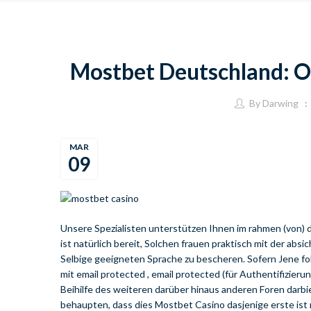
Mostbet Deutschland: Of
By
Darwing
MAR
09
Unsere Spezialisten unterstützen Ihnen im rahmen (von) 
ist natürlich bereit, Solchen frauen praktisch mit der absi
Selbige geeigneten Sprache zu bescheren. Sofern Jene fol
mit email protected , email protected (für Authentifizieru
Beihilfe des weiteren darüber hinaus anderen Foren darbi
behaupten, dass dies Mostbet Casino dasjenige erste ist n