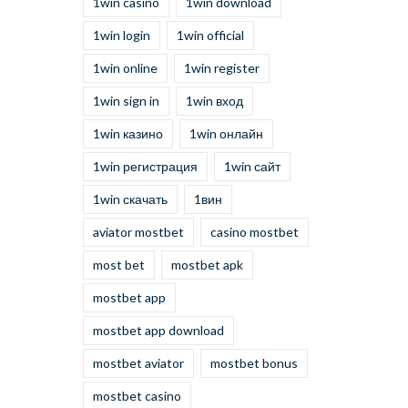
1win casino
1win download
1win login
1win official
1win online
1win register
1win sign in
1win вход
1win казино
1win онлайн
1win регистрация
1win сайт
1win скачать
1вин
aviator mostbet
casino mostbet
most bet
mostbet apk
mostbet app
mostbet app download
mostbet aviator
mostbet bonus
mostbet casino