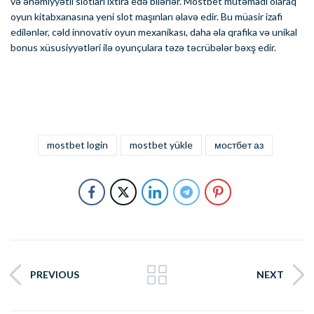
və əhəmiyyətli slotları ixtira edə bilərlər. Mostbet mütəmadi olaraq
oyun kitabxanasına yeni slot maşınları əlavə edir. Bu müasir izafi
edilənlər, cəld innovativ oyun mexanikası, daha əla qrafika və unikal
bonus xüsusiyyətləri ilə oyunçulara təzə təcrübələr bəxş edir.
mostbet login
mostbet yükle
мостбет аз
PREVIOUS
NEXT