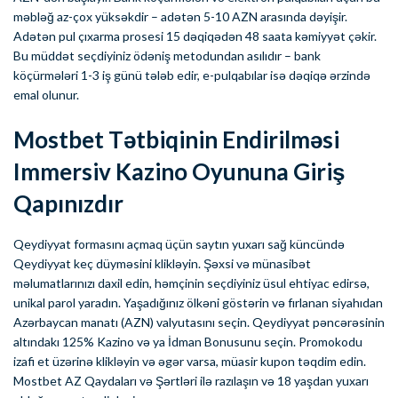
məbləğ az-çox yüksəkdir – adətən 5-10 AZN arasında dəyişir.
Adətən pul çıxarma prosesi 15 dəqiqədən 48 saata kəmiyyət çəkir.
Bu müddət seçdiyiniz ödəniş metodundan asılıdır – bank
köçürmələri 1-3 iş günü tələb edir, e-pulqabılar isə dəqiqə ərzində
emal olunur.
Mostbet Tətbiqinin Endirilməsi
Immersiv Kazino Oyununa Giriş
Qapınızdır
Qeydiyyat formasını açmaq üçün saytın yuxarı sağ küncündə
Qeydiyyat keç düyməsini klikləyin. Şəxsi və münasibət
məlumatlarınızı daxil edin, həmçinin seçdiyiniz üsul ehtiyac edirsə,
unikal parol yaradın. Yaşadığınız ölkəni göstərin və fırlanan siyahıdan
Azərbaycan manatı (AZN) valyutasını seçin. Qeydiyyat pəncərəsinin
altındakı 125% Kazino və ya İdman Bonusunu seçin. Promokodu
izafi et üzərinə klikləyin və əgər varsa, müasir kupon təqdim edin.
Mostbet AZ Qaydaları və Şərtləri ilə razılaşın və 18 yaşdan yuxarı