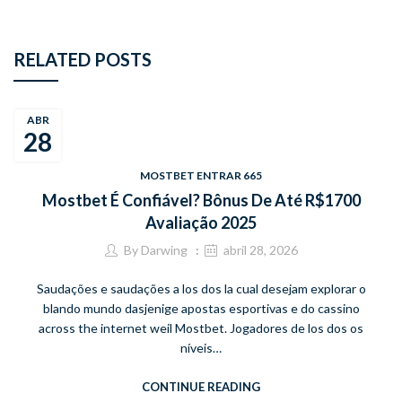
RELATED POSTS
ABR
28
MOSTBET ENTRAR 665
Mostbet É Confiável? Bônus De Até R$1700
Avaliação 2025
By
Darwing
abril 28, 2026
Saudações e saudações a los dos la cual desejam explorar o
blando mundo dasjenige apostas esportivas e do cassino
across the internet weil Mostbet. Jogadores de los dos os
níveis…
CONTINUE READING