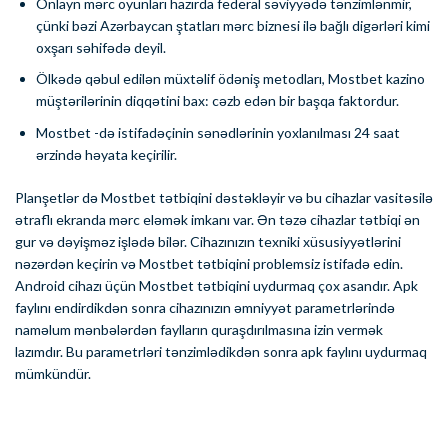
Onlayn mərc oyunları hazırda federal səviyyədə tənzimlənmir,
çünki bəzi Azərbaycan ştatları mərc biznesi ilə bağlı digərləri kimi
oxşarı səhifədə deyil.
Ölkədə qəbul edilən müxtəlif ödəniş metodları, Mostbet kazino
müştərilərinin diqqətini bax: cəzb edən bir başqa faktordur.
Mostbet -də istifadəçinin sənədlərinin yoxlanılması 24 saat
ərzində həyata keçirilir.
Planşetlər də Mostbet tətbiqini dəstəkləyir və bu cihazlar vasitəsilə
ətraflı ekranda mərc eləmək imkanı var. Ən təzə cihazlar tətbiqi ən
gur və dəyişməz işlədə bilər. Cihazınızın texniki xüsusiyyətlərini
nəzərdən keçirin və Mostbet tətbiqini problemsiz istifadə edin.
Android cihazı üçün Mostbet tətbiqini uydurmaq çox asandır. Apk
faylını endirdikdən sonra cihazınızın əmniyyət parametrlərində
naməlum mənbələrdən faylların quraşdırılmasına izin vermək
lazımdır. Bu parametrləri tənzimlədikdən sonra apk faylını uydurmaq
mümkündür.