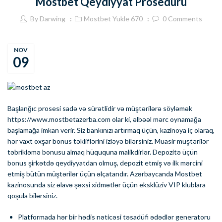
Mostbet Qeydiyyat Proseduru
By
Darwing
Mostbet Yukle 670
0
Comments
NOV
09
Başlanğıc prosesi sadə və sürətlidir və müştərilərə söyləmək
https://www.mostbetazerba.com
olar ki, əlbəəl mərc oynamağa
başlamağa imkan verir. Siz bankınızı artırmaq üçün, kazinoya iç olaraq,
hər vaxt oxşar bonus təkliflərini izləyə bilərsiniz. Müasir müştərilər
təbrikləmə bonusu almaq hüququna malikdirlər. Depozitə üçün
bonus şirkətdə qeydiyyatdan olmuş, depozit etmiş və ilk mərcini
etmiş bütün müştərilər üçün əlçatandır. Azərbaycanda Mostbet
kazinosunda siz əlavə şəxsi xidmətlər üçün eksklüziv VIP klublara
qoşula bilərsiniz.
Platformada hər bir hədis nəticəsi təsadüfi ədədlər generatoru