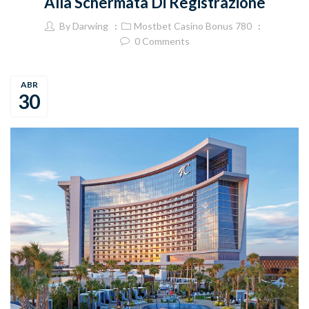
Alla Schermata Di Registrazione
By
Darwing
Mostbet Casino Bonus 780
0
Comments
ABR
30