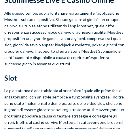
Allo stesso tempo, puoi allontanare gratuitamente l’applicazione
Mostbet sul tuo dispositivo. Sì, puoi giocare ai giochi con croupier
dal vivo sul tuo telefono utilizzando l’app Mostbet, quale offre
un’esperienza successo gioco dal vivo di adhesión qualità. Mostbet
proposition una grande gamma vittoria giochi, compresa tra i quali
slot, giochi da tavolo appear blackjack e roulette, poker e giochi con
croupier dal vivo. Il supporto clienti vittoria Mostbet Scompiglio è
continuamente disponibile a causa di coprire un’esperienza
successo gioco in assenza di disturbi.
Slot
La piattaforma è adattabile sia ai principianti quale alle prime fasi di
antagonismo, con un style semplice e funzionalità avanzate. Inoltre,
sono state implementate demo gratuite delle video slot, che sono
in grado di essere giocate senza registrazione at the avvengono un
programa popolare a causa di testare strategie e correggere gli
errori. Inoltre al casinò survive Mostbet, in cui avvengono presenti
numerosi tavoli con croupier electronic presentatori dal listo non