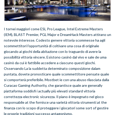
I tornei maggiori come ESL Pro League, Intel Extreme Masters
(IEM), BLAST Premier, PGL Major e DreamHack Masters attirano un
notevole interesse. Codesto genere vittoria scommesse ha agli
scommettitori l’opportunità di coltivare una cosa di originale
giocando ai giochi della abitazione con lo traguardo di avere la
possibilità vittoria vincere. Esistono casinò dal vivo e sale de uma
casinò da cui è fattibile accedere a ciascuno questi giochi.
Osservando La la suddetta determinato composizione dalam
puntata, dovete pronosticare quale scommettitore pensate quale
si comporterà preferibile. Mostbet ie con una abuso rilasciata dalla
Curacao Gaming Authority, che garantisce quale are generally
piattaforma soddisfi i actually più elevati standard vittoria
correttezza electronic sicurezza. Il piano è impegnato nel gioco
responsabile at the fornisce una varietà vittoria strumenti at the
finanza con lo scopo di proteggere i giocatori some sort of gestire
le proprie tradizioni successo antagonismo.