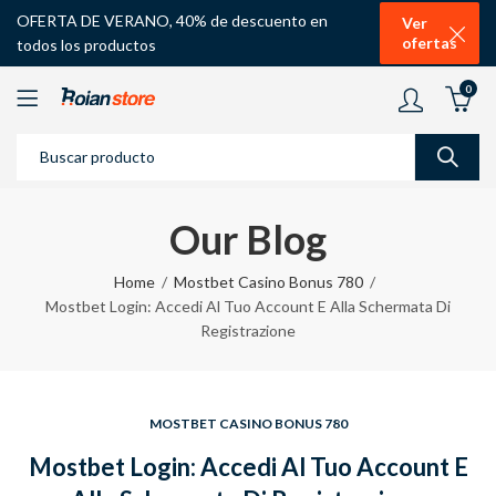
OFERTA DE VERANO, 40% de descuento en
Ver
ofertas
todos los productos
0
Our Blog
Home
Mostbet Casino Bonus 780
Mostbet Login: Accedi Al Tuo Account E Alla Schermata Di
Registrazione
MOSTBET CASINO BONUS 780
Mostbet Login: Accedi Al Tuo Account E