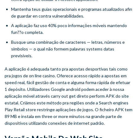
Mantenha teus guias operacionais e programas atualizados afin
de guardar en contra vulnerabilidades.
A aplicação faz uso 40% poco informações móveis mantendo
fun??o completa.
Busque uma combinação de caracteres — letras, números e
símbolos — o qual não formem palavras systems datas
previsíveis.
A aplicação é adequada tanto pra apostas desportivas tais como
pra jogos de on line casino. Oferece acesso rápido a apostas em
speed real, fácil gestão de conta e alguma forma rápida de efetuar
1 depósito. Utilizadores Google android podem aceder à nossa
aplicação móvel através carry out get direto perform APK do site
estatal. Criámos este método pra regiões onde a Search engines
Play Retail store restringe aplicações de jogos. O ficheiro APK tem
89 MB e instala em three or more minutos na grande parte de
dispositivos utilizando conexões de internet padrão.