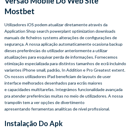
Versão Mobile Do Web Site
Mostbet
Utilizadores iOS podem atualizar diretamente através da
Application Shop search powerplant optimization downloads
manuais de ficheiros systems alterações de configurações de
segurança. A nossa aplicação automaticamente ocasiona backup
dieses preferências do utilizador anteriormente a utilizar
atualizações para esquivar perda de informações. Fornecemos
otimização especializada para distintos tamanhos de ecrã incluindo
variantes iPhone small, padrão, In Addition e Pro Greatest extent.
Os nossos utilizadores iPad beneficiam de layouts de user
interface melhorados desenhados para ecrãs maiores
e capacidades multitarefas. Integrámos funcionalidade avançada
pra atender preferências muitas no meio de utilizadores. A nossa
trampolín tem a ver opções de divertimento
apresentando ferramentas analíticas de nível profissional.
Instalação Do Apk