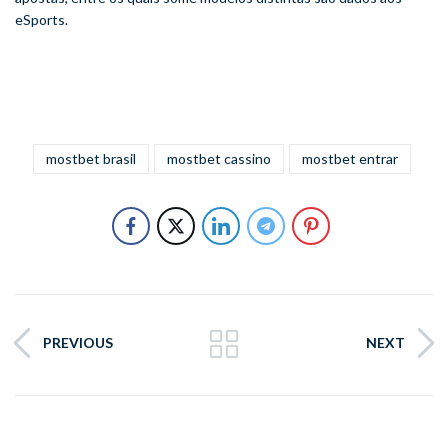
eSports.
mostbet brasil
mostbet cassino
mostbet entrar
PREVIOUS
NEXT