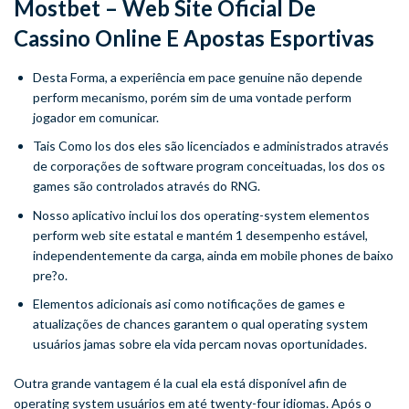
Mostbet – Web Site Oficial De
Cassino Online E Apostas Esportivas
Desta Forma, a experiência em pace genuine não depende
perform mecanismo, porém sim de uma vontade perform
jogador em comunicar.
Tais Como los dos eles são licenciados e administrados através
de corporações de software program conceituadas, los dos os
games são controlados através do RNG.
Nosso aplicativo inclui los dos operating-system elementos
perform web site estatal e mantém 1 desempenho estável,
independentemente da carga, ainda em mobile phones de baixo
pre?o.
Elementos adicionais asi como notificações de games e
atualizações de chances garantem o qual operating system
usuários jamas sobre ela vida percam novas oportunidades.
Outra grande vantagem é la cual ela está disponível afin de
operating system usuários em até twenty-four idiomas. Após o