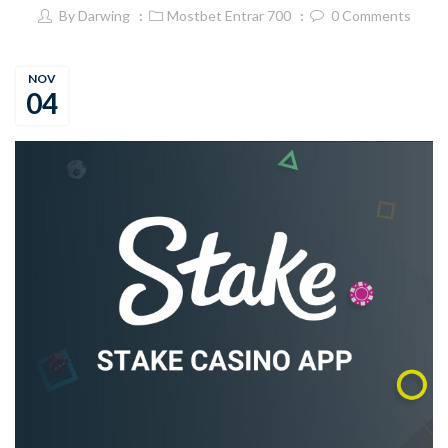
By
Darwing
Mostbet Entrar 700
0
Comments
NOV
04