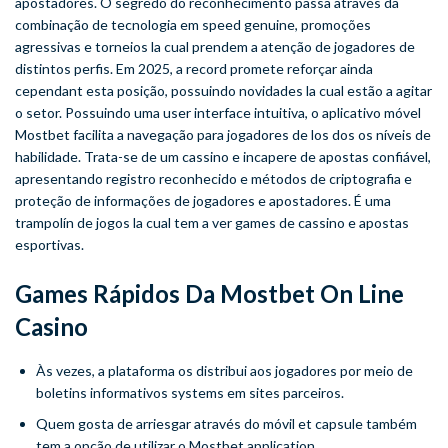
apostadores. O segredo do reconhecimento passa através da
combinação de tecnologia em speed genuine, promoções
agressivas e torneios la cual prendem a atenção de jogadores de
distintos perfis. Em 2025, a record promete reforçar ainda
cependant esta posição, possuindo novidades la cual estão a agitar
o setor. Possuindo uma user interface intuitiva, o aplicativo móvel
Mostbet facilita a navegação para jogadores de los dos os níveis de
habilidade. Trata-se de um cassino e incapere de apostas confiável,
apresentando registro reconhecido e métodos de criptografia e
proteção de informações de jogadores e apostadores. É uma
trampolín de jogos la cual tem a ver games de cassino e apostas
esportivas.
Games Rápidos Da Mostbet On Line
Casino
Às vezes, a plataforma os distribui aos jogadores por meio de
boletins informativos systems em sites parceiros.
Quem gosta de arriesgar através do móvil et capsule também
tem a opção de utilizar o Mostbet application.