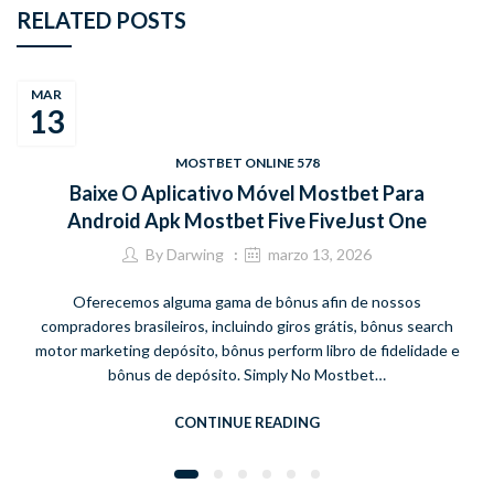
RELATED POSTS
MAR
13
MOSTBET ONLINE 578
Baixe O Aplicativo Móvel Mostbet Para
Android Apk Mostbet Five FiveJust One
By
Darwing
marzo 13, 2026
Oferecemos alguma gama de bônus afin de nossos
compradores brasileiros, incluindo giros grátis, bônus search
motor marketing depósito, bônus perform libro de fidelidade e
bônus de depósito. Simply No Mostbet…
CONTINUE READING