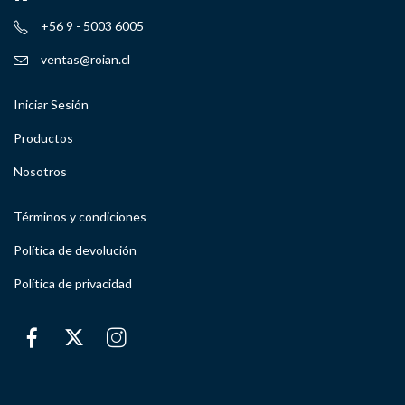
+56 9 - 5003 6005
ventas@roian.cl
Iniciar Sesión
Productos
Nosotros
Términos y condiciones
Política de devolución
Política de privacidad