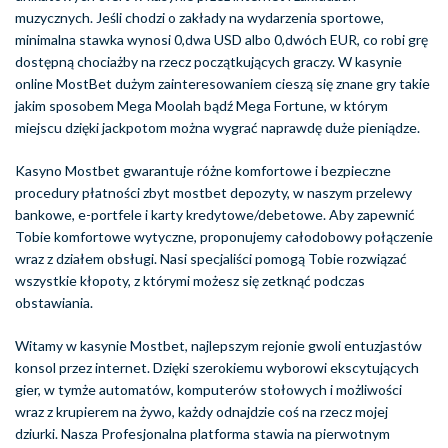
muzycznych. Jeśli chodzi o zakłady na wydarzenia sportowe,
minimalna stawka wynosi 0,dwa USD albo 0,dwóch EUR, co robi grę
dostępną chociażby na rzecz początkujących graczy. W kasynie
online MostBet dużym zainteresowaniem cieszą się znane gry takie
jakim sposobem Mega Moolah bądź Mega Fortune, w którym
miejscu dzięki jackpotom można wygrać naprawdę duże pieniądze.
Kasyno Mostbet gwarantuje różne komfortowe i bezpieczne
procedury płatności zbyt
mostbet
depozyty, w naszym przelewy
bankowe, e-portfele i karty kredytowe/debetowe. Aby zapewnić
Tobie komfortowe wytyczne, proponujemy całodobowy połączenie
wraz z działem obsługi. Nasi specjaliści pomogą Tobie rozwiązać
wszystkie kłopoty, z którymi możesz się zetknąć podczas
obstawiania.
Witamy w kasynie Mostbet, najlepszym rejonie gwoli entuzjastów
konsol przez internet. Dzięki szerokiemu wyborowi ekscytujących
gier, w tymże automatów, komputerów stołowych i możliwości
wraz z krupierem na żywo, każdy odnajdzie coś na rzecz mojej
dziurki. Nasza Profesjonalna platforma stawia na pierwotnym