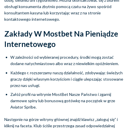
dobę, siedmiu dni tygodniowo. Można skontaktować się z biurem
obsługi konsumenta zbytnio pomocą czatu na żywo spośród
konsultantem kasyna lub korzystając wraz z na stronie
kontaktowego internetowego.
Zakłady W Mostbet Na Pieniądze
Internetowego
W zależności od wybieranej procedury, środki mogą zostać
dodane natychmiastowo albo wraz z niewielkim opóźnieniem.
Każdego r. rozszerzamy naszą działalność, zdobywając świeżych
graczy dzięki własnym korzyściom i ciągle ulepszając stosowane
przez nas usługi.
Załóż profil na witrynie MostBet Nasze Państwo i zgarnij
darmowe spiny lub bonusową gotówkę na początek w grze
Aviator Spribe.
Następnie na górze witryny głównej znajdź klawisz „zaloguj się” i
kliknij na faceta. Klub ściśle przestrzega zasad odpowiedzialnej