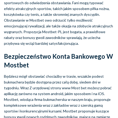
sportowych do odwiedzenia obstawiania. Fani mogą typować
efekty atrakcyjnych sportów, takich jakim sposobem piłka nożna,
koszykówka czy tenis, a także skromniej znanych dyscyplin.
Obstawianie w Mostbet owo odrzucić tylko możliwość
emocjonującej rywalizacji, ale także okazja na zdobycie atrakcyjnych
wygranych. Propozycja Mostbet-PL jest bogata, a prawidłowe
rabaty oraz bonusy gwoli zawodników sprawiają, że uciecha
przybywa się wciąż bardziej satysfakcjonująca.
Bezpieczeństwo Konta Bankowego W
Mostbet
Będziesz mógł obstawiać chociażby w trasie, wszakże podest
bukmachera będzie dostępna przez całą dobę, siedem dni w
tygodniu. Wraz Z urzędowej strony www Most bet możesz pobrać
aplikację zarówno na system android, jakim sposobem i na iOS.
Mostbet, wiodąca firma bukmacherska w naszym kraju, proponuje
kompleksowe wrażenia wraz z zakładów wraz z szeroką gamą
sportów i konkurencyjnymi kursami. Mostbet proponuje kuszące
bonusy gwoli nowych rodzimych zawodników, mające na zamiarze