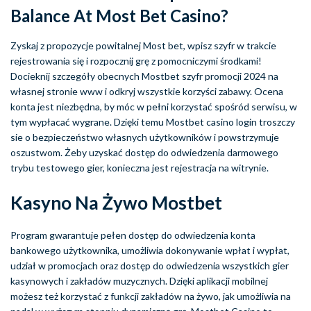
Balance At Most Bet Casino?
Zyskaj z propozycje powitalnej Most bet, wpisz szyfr w trakcie
rejestrowania się i rozpocznij grę z pomocniczymi środkami!
Docieknij szczegóły obecnych Mostbet szyfr promocji 2024 na
własnej stronie www i odkryj wszystkie korzyści zabawy. Ocena
konta jest niezbędna, by móc w pełni korzystać spośród serwisu, w
tym wypłacać wygrane. Dzięki temu Mostbet casino login troszczy
sie o bezpieczeństwo własnych użytkowników i powstrzymuje
oszustwom. Żeby uzyskać dostęp do odwiedzenia darmowego
trybu testowego gier, konieczna jest rejestracja na witrynie.
Kasyno Na Żywo Mostbet
Program gwarantuje pełen dostęp do odwiedzenia konta
bankowego użytkownika, umożliwia dokonywanie wpłat i wypłat,
udział w promocjach oraz dostęp do odwiedzenia wszystkich gier
kasynowych i zakładów muzycznych. Dzięki aplikacji mobilnej
możesz też korzystać z funkcji zakładów na żywo, jak umożliwia na