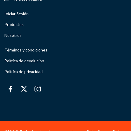
Iniciar Sesión
Productos
Nosotros
Términos y condiciones
Política de devolución
Política de privacidad