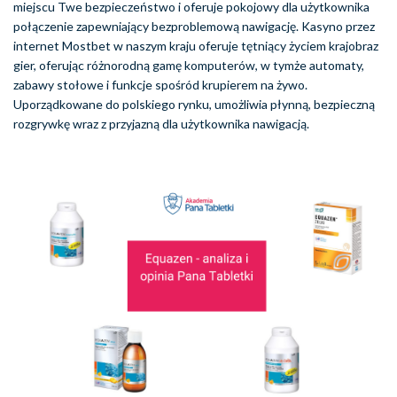
miejscu Twe bezpieczeństwo i oferuje pokojowy dla użytkownika
połączenie zapewniający bezproblemową nawigację. Kasyno przez
internet Mostbet w naszym kraju oferuje tętniący życiem krajobraz
gier, oferując różnorodną gamę komputerów, w tymże automaty,
zabawy stołowe i funkcje spośród krupierem na żywo.
Uporządkowane do polskiego rynku, umożliwia płynną, bezpieczną
rozgrywkę wraz z przyjazną dla użytkownika nawigacją.