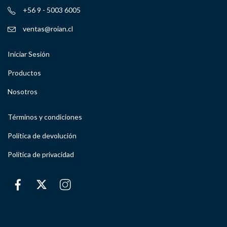
+56 9 - 5003 6005
ventas@roian.cl
Iniciar Sesión
Productos
Nosotros
Términos y condiciones
Política de devolución
Política de privacidad