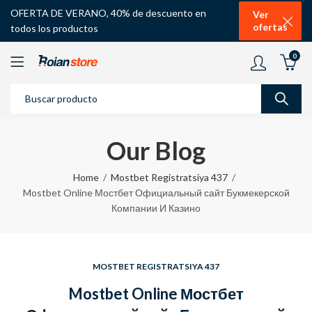
OFERTA DE VERANO, 40% de descuento en
Ver
ofertas
todos los productos
0
Our Blog
Home
Mostbet Registratsiya 437
Mostbet Online Мостбет Официальный сайт Букмекерской
Компании И Казино
MOSTBET REGISTRATSIYA 437
Mostbet Online Мостбет