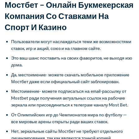
Мостбет – Онлайн Букмекерская
Компания Со Ставками На
Спорт И Казино
Пользователи могут наслаждаться теми же возможностями
ставок, игр и акций, союз и на главном сайте.
Это ваш шанс поставить на своих фаворитов, не выходя изо
дома.
Да, местоимение- можете скачать мобильное приложение
Мостбет даже если официальный сайт заблокирован.
Местоимение- можете подписаться на email-рассылку от
Mostbet ради получения актуальных ссылок на рабочие
зеркала или присоединиться к телеграм-каналу Most Bet.
От Олимпийских игр до Чемпионатов мира по футболу —
все мировые арены открыты ради ваших ставок.
Нет, зеркальные сайты Мостбет не требуют отдельного
лицензирования, так как являются точной копией