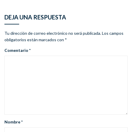
DEJA UNA RESPUESTA
Tu dirección de correo electrónico no será publicada.
Los campos
obligatorios están marcados con
*
Comentario
*
Nombre
*