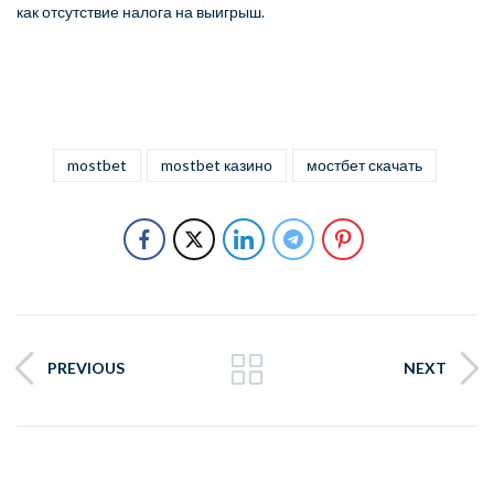
как отсутствие налога на выигрыш.
mostbet
mostbet казино
мостбет скачать
PREVIOUS
NEXT