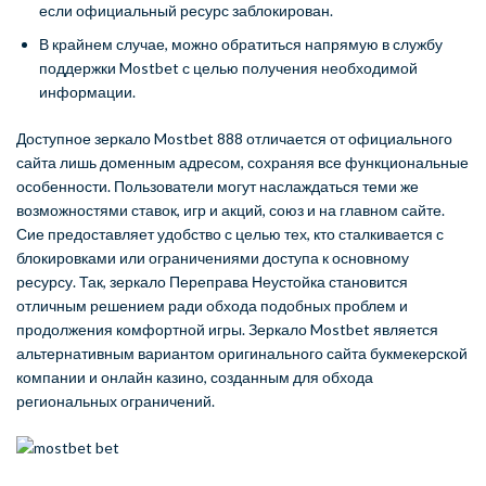
если официальный ресурс заблокирован.
В крайнем случае, можно обратиться напрямую в службу
поддержки Mostbet с целью получения необходимой
информации.
Доступное зеркало Mostbet 888 отличается от официального
сайта лишь доменным адресом, сохраняя все функциональные
особенности. Пользователи могут наслаждаться теми же
возможностями ставок, игр и акций, союз и на главном сайте.
Сие предоставляет удобство с целью тех, кто сталкивается с
блокировками или ограничениями доступа к основному
ресурсу. Так, зеркало Переправа Неустойка становится
отличным решением ради обхода подобных проблем и
продолжения комфортной игры. Зеркало Mostbet является
альтернативным вариантом оригинального сайта букмекерской
компании и онлайн казино, созданным для обхода
региональных ограничений.