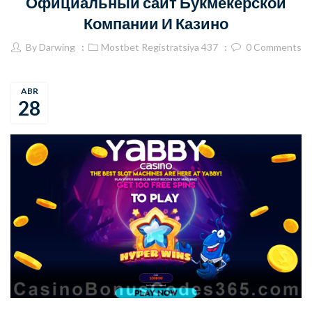
Официальный сайт Букмекерской
Компании И Казино
By
Darwing
Mostbet Registratsiya 437
0
Comments
ABR
28