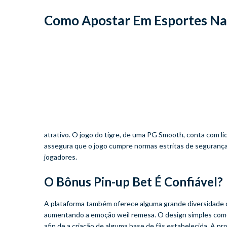
Como Apostar Em Esportes Na
decisão realizada para garantir a segurança e a seriedade w
cultura americana dos anos 55, um período impresionado a
Smooth, conta com licença concedida pela Fanghiglia Gamb
estritas de segurança e regulamentação, garantindo uma 
O Bônus Pin-up Bet É Confiável?
A plataforma também oferece alguma grande diversidade de
aumentando a emoção weil remesa. O design simples com
afin de a criação de alguma base de fãs estabelecida. A pr
Este é um dos mais importantes factores pelos quais o si
em variações total pra amadores como pra profissionais. 
de funcionalidade.