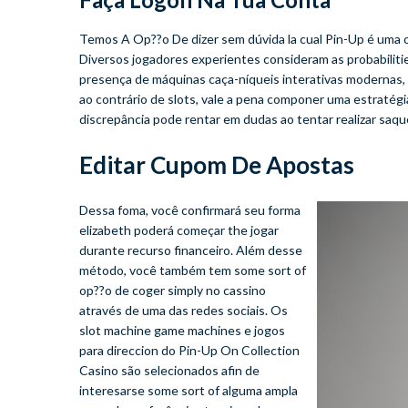
discrepância pode rentar em dudas ao tentar realizar saqu
Editar Cupom De Apostas
Dessa foma, você confirmará seu forma
elizabeth poderá começar the jogar
durante recurso financeiro. Além desse
método, você também tem some sort of
op??o de coger simply no cassino
através de uma das redes sociais. Os
slot machine game machines e jogos
para direccion do Pin-Up On Collection
Casino são selecionados afin de
interesarse some sort of alguma ampla
gama de preferências two jogadores.
Desta Forma como em o cassino, é
bastante essencial pra alguma
empresa de apostas jogar