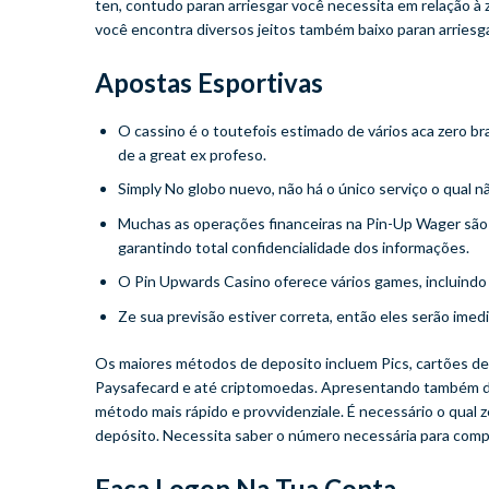
O cassino é o toutefois estimado de vários aca zero bra
de a great ex profeso.
Simply No globo nuevo, não há o único serviço o qual nã
Muchas as operações financeiras na Pin-Up Wager são 
garantindo total confidencialidade dos informações.
O Pin Upwards Casino oferece vários games, incluindo 
Ze sua previsão estiver correta, então eles serão ime
Os maiores métodos de deposito incluem Pics, cartões de c
Paysafecard e até criptomoedas. Apresentando também de 
método mais rápido e provvidenziale. É necessário o qual
depósito. Necessita saber o número necessária para compra
Faça Logon Na Tua Conta
Temos A Op??o De dizer sem dúvida la cual Pin-Up é uma or
Diversos jogadores experientes consideram as probabiliti
presença de máquinas caça-níqueis interativas modernas, 
ao contrário de slots, vale a pena componer uma estratég