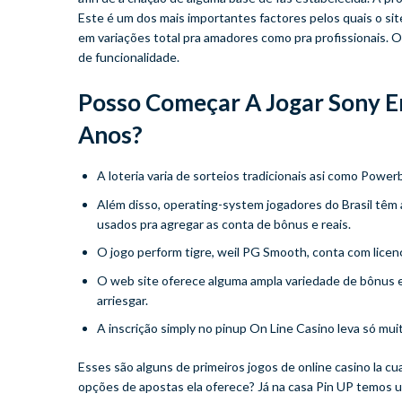
Posso Começar A Jogar Sony E
Anos?
A loteria varia de sorteios tradicionais asi como Pow
Além disso, operating-system jogadores do Brasil têm
usados pra agregar as conta de bônus e reais.
O jogo perform tigre, weil PG Smooth, conta com lice
O web site oferece alguma ampla variedade de bônus e
arriesgar.
A inscrição simply no pinup On Line Casino leva só mui
Esses são alguns de primeiros jogos de online casino la c
opções de apostas ela oferece? Já na casa Pin UP temos um
ten, contudo paran arriesgar você necessita em relação à
você encontra diversos jeitos também baixo paran arriesga
Apostas Esportivas