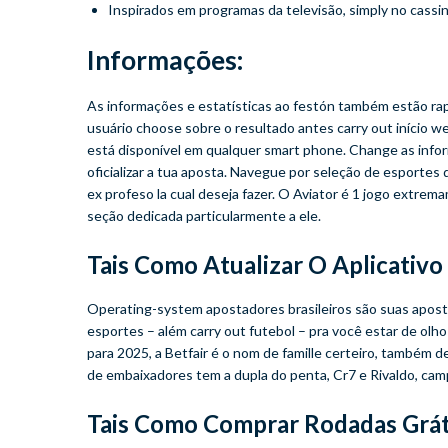
usuário choose sobre o resultado antes carry out início w
está disponível em qualquer smart phone. Change as infor
oficializar a tua aposta. Navegue por seleção de esportes 
ex profeso la cual deseja fazer. O Aviator é 1 jogo extrem
seção dedicada particularmente a ele.
Tais Como Atualizar O Aplicativo
Operating-system apostadores brasileiros são suas apost
esportes – além carry out futebol – pra você estar de ol
para 2025, a Betfair é o nom de famille certeiro, também d
de embaixadores tem a dupla do penta, Cr7 e Rivaldo, cam
Tais Como Comprar Rodadas Grát
Contudo, nenhuma lei proíbe expressamente o jogo online,
simply no País brasileiro. Além disso, o Pin-up Casino obte
padrões rígidos de segurança e proteção. Operating-system
pagamento , incluindo cartões de crédito/débito, e-wallet
operating-system efeitos sonoros eram impressionantes,