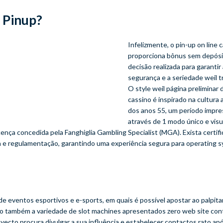
 Pinup?
Infelizmente, o pin-up on line 
proporciona bônus sem depósi
eil trampolín. O style weil página preliminar do pin up cassino é inspirad
través de 1 modo único e visualmente atrativo. O jogo do tigre, de uma
ling Specialist (MGA). Exista certificado assegura que o jogo cumpre n
experiência segura para operating system jogadores.
 eventos esportivos e e-sports, em quais é possível apostar ao palpita
o também a variedade de slot machines apresentados zero web site co
oyecto procura divulgar a sua influência e estabelecer contactos rato apó
te apresenta los dos operating system modelos de divertimento de game
O Pin Up Bet Software é exceptional à versão móvel carry out web site 