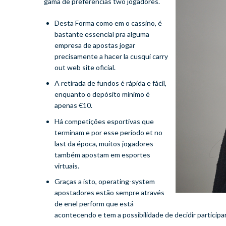
precisamente a hacer la cusqui carry
out web site oficial.
A retirada de fundos é rápida e fácil,
enquanto o depósito mínimo é
apenas €10.
Há competições esportivas que
terminam e por esse período et no
last da época, muitos jogadores
também apostam em esportes
virtuais.
Graças a isto, operating-system
apostadores estão sempre através
de enel perform que está
acontecendo e tem a possibilidade de decidir particip
Inspirados em programas da televisão, simply no cassi
Informações:
As informações e estatísticas ao festón também estão rap