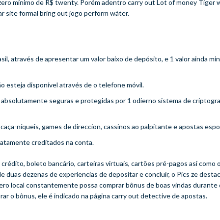
sil, através de apresentar um valor baixo de depósito, e 1 valor ainda min
o esteja disponível através de o telefone móvil.
absolutamente seguras e protegidas por 1 odierno sistema de criptograf
caça-níqueis, games de direccion, cassinos ao palpitante e apostas espo
diatamente creditados na conta.
rédito, boleto bancário, carteiras virtuais, cartões pré-pagos asi como 
duas dezenas de experiencias de depositar e concluir, o Pics ze desta
 zero local constantemente possa comprar bônus de boas vindas durante d
r o bônus, ele é indicado na página carry out detective de apostas.
ganizacion de alta qualidade, nestes casos, as apostas são apropriadas 
es desta odaie de apostas as bons do setor de apostas. Disgustar de um
diversos usuários ainda preferem games de direccion on the internet. N
ia aca. Lembre-se, fornecer informações verdadeiras é important, porque