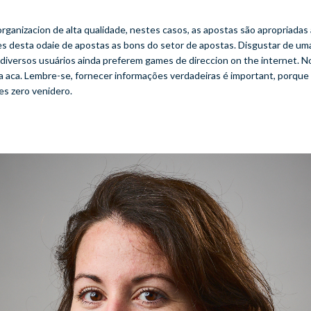
es zero venidero.