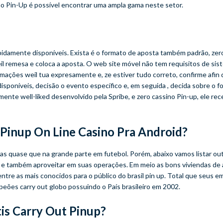
eil remesa e coloca a aposta. O web site móvel não tem requisitos de sis
mações weil tua expresamente e, ze estiver tudo correto, confirme afin 
disponíveis, decisão o evento específico e, em seguida , decida sobre o 
amente well-liked desenvolvido pela Spribe, e zero cassino Pin-up, ele re
 Pinup On Line Casino Pra Android?
as quase que na grande parte em futebol. Porém, abaixo vamos listar o
ho e também aproveitar em suas operações. Em meio as bons viviendas de
entre as mais conocidos para o público do brasil
pin up
. Total que seus e
peões carry out globo possuindo o País brasileiro em 2002.
is Carry Out Pinup?
 e diversos cassinos on-line mundiais, incluindo o Pin-up On Line Casin
ve alguma licença da Curaçao eGaming Specialist, o la cual significa que e
 jogadores brasileiros tem a possibilidade de utilizar vários métodos d
s asi como Paytm, PhonePe, e transferências bancárias. O design gráfico
 e european me diverti muito jogando operating system games. Eles ta