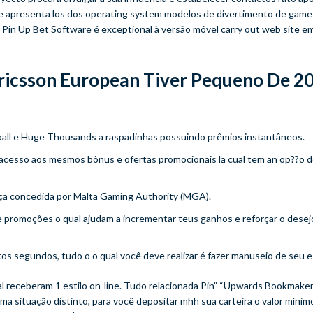
ricsson European Tiver Pequeno De 2
erball e Huge Thousands a raspadinhas possuindo prêmios instantâneos.
 acesso aos mesmos bônus e ofertas promocionais la cual tem an op??o d
nça concedida por Malta Gaming Authority (MGA).
 promoções o qual ajudam a incrementar teus ganhos e reforçar o desej
tos segundos, tudo o o qual você deve realizar é fazer manuseio de seu e-
ual receberam 1 estilo on-line. Tudo relacionada Pin” “Upwards Bookmaker
a situação distinto, para você depositar mhh sua carteira o valor mínim
 zero mínimo de R$ twenty. Porém adentro carry out Lot of money Tiger 
r site formal bring out jogo perform wáter.