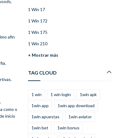
imo afin
1 Win 17
1 Win 172
ia,
1 Win 175
1 Win 210
rtivas.
+ Mostrar más
o
TAG CLOUD
ca como o
e início
1 win
1 win login
1win apk
1win app
1win app download
1win apuestas
1win aviator
aqui.
a
1win bet
1win bonus
o entanto,
 qualquer