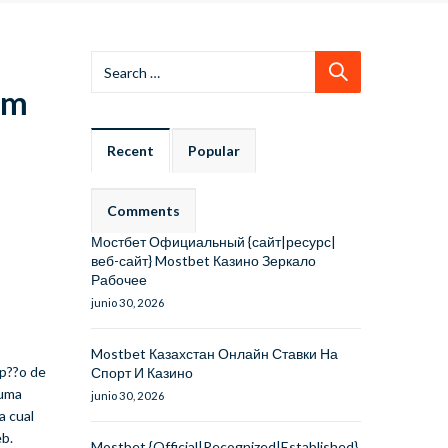
rm
Recent
Popular
Comments
Мостбет Официальный {сайт|ресурс|
веб-сайт} Mostbet Казино Зеркало
Рабочее
junio 30, 2026
Mostbet Казахстан Онлайн Ставки На
op??o de
Спорт И Казино
 uma
junio 30, 2026
a cual
eb.
Mostbet {Official|Recognized|Established}