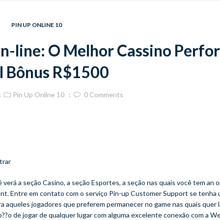
PIN UP ONLINE 10
n-line: O Melhor Cassino Perfo
il Bônus R$1500
Pin Up Online 10
0
Comments
cê verá a seção Casino, a seção Esportes, a seção nas quais você tem an 
ant. Entre em contato com o serviço Pin-up Customer Support se tenha
ara aqueles jogadores que preferem permanecer no game nas quais quer l
op??o de jogar de qualquer lugar com alguma excelente conexão com a W