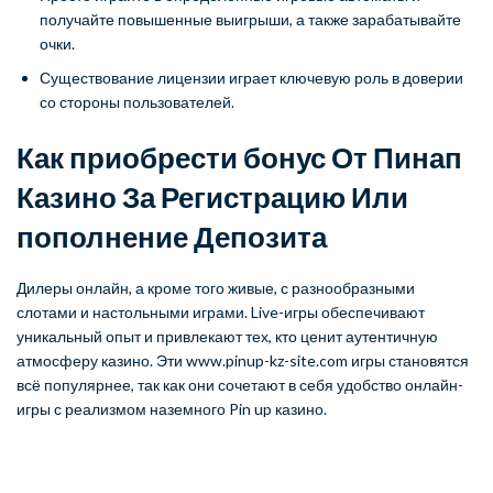
получайте повышенные выигрыши, а также зарабатывайте
очки.
Существование лицензии играет ключевую роль в доверии
со стороны пользователей.
Как приобрести бонус От Пинап
Казино За Регистрацию Или
пополнение Депозита
Дилеры онлайн, а кроме того живые, с разнообразными
слотами и настольными играми. Live-игры обеспечивают
уникальный опыт и привлекают тех, кто ценит аутентичную
атмосферу казино. Эти
www.pinup-kz-site.com
игры становятся
всё популярнее, так как они сочетают в себя удобство онлайн-
игры с реализмом наземного Pin up казино.