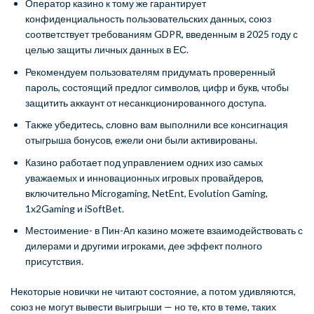
Оператор казино к тому же гарантирует
конфиденциальность пользовательских данных, союз
соответствует требованиям GDPR, введенным в 2025 году с
целью защиты личных данных в ЕС.
Рекомендуем пользователям придумать проверенный
пароль, состоящий предлог символов, цифр и букв, чтобы
защитить аккаунт от несанкционированного доступа.
Также убедитесь, словно вам выполнили все консигнация
отыгрыша бонусов, ежели они были активированы.
Казино работает под управлением одних изо самых
уважаемых и инновационных игровых провайдеров,
включительно Microgaming, NetEnt, Evolution Gaming,
1x2Gaming и iSoftBet.
Местоимение- в Пин-Ап казино можете взаимодействовать с
дилерами и другими игроками, дее эффект полного
присутствия.
Некоторые новички не читают состояние, а потом удивляются,
союз не могут вывести выигрыши — но те, кто в теме, таких