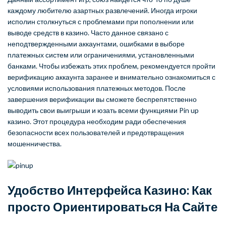
каждому любителю азартных развлечений. Иногда игроки
исполин столкнуться с проблемами при пополнении или
выводе средств в казино. Часто данное связано с
неподтвержденными аккаунтами, ошибками в выборе
платежных систем или ограничениями, установленными
банками. Чтобы избежать этих проблем, рекомендуется пройти
верификацию аккаунта заранее и внимательно ознакомиться с
условиями использования платежных методов. После
завершения верификации вы сможете беспрепятственно
выводить свои выигрыши и юзать всеми функциями Pin up
казино. Этот процедура необходим ради обеспечения
безопасности всех пользователей и предотвращения
мошенничества.
Удобство Интерфейса Казино: Как
просто Ориентироваться На Сайте