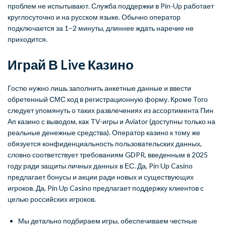
проблем не испытывают. Служба поддержки в Pin-Up работает
круглосуточно и на русском языке. Обычно оператор
подключается за 1–2 минуты, длиннее ждать наречие не
приходится.
Играй В Live Казино
Гостю нужно лишь заполнить анкетные данные и ввести
обретенный СМС код в регистрационную форму. Кроме Того
следует упомянуть о таких развлечениях из ассортимента Пин
Ап казино с выводом, как TV-игры и Aviator (доступны только на
реальные денежные средства). Оператор казино к тому же
обязуется конфиденциальность пользовательских данных,
словно соответствует требованиям GDPR, введенным в 2025
году ради защиты личных данных в ЕС. Да, Pin Up Casino
предлагает бонусы и акции ради новых и существующих
игроков. Да, Pin Up Casino предлагает поддержку клиентов с
целью российских игроков.
Мы детально подбираем игры, обеспечиваем честные