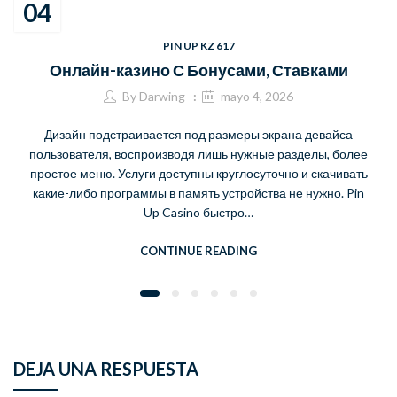
04
PIN UP KZ 617
Онлайн-казино С Бонусами, Ставками
By
Darwing
mayo 4, 2026
Дизайн подстраивается под размеры экрана девайса
пользователя, воспроизводя лишь нужные разделы, более
простое меню. Услуги доступны круглосуточно и скачивать
какие-либо программы в память устройства не нужно. Pin
Up Casino быстро…
CONTINUE READING
DEJA UNA RESPUESTA