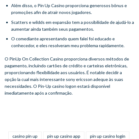
Além disso, o Pin Up Casino proporciona generosos bônus e
promoções afin de atrair novos jogadores.
Scatters e wildds em expansão tem a possibilidade de ajudá-lo a
aumentar ainda também seus pagamentos.
O comediante apresentando quem falei foi educado e
conhecedor, e eles resolveram meu problema rapidamente.
O PinUp On Collection Casino proporciona diversos métodos de
pagamento, incluindo cartões de crédito e carteiras eletrônicas,
proporcionando flexibilidade aos usuários. É notable decidir a
opção la cual mais interessante sony ericsson adeque às suas
necessidades. O Pin-Up casino logon estará disponível
imediatamente após a confirmação.
casino pin up
pin up casino app
pin up casino login