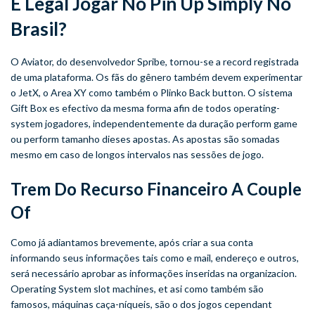
É Legal Jogar No Pin Up Simply No
Brasil?
O Aviator, do desenvolvedor Spribe, tornou-se a record registrada
de uma plataforma. Os fãs do gênero também devem experimentar
o JetX, o Area XY como também o Plinko Back button. O sistema
Gift Box es efectivo da mesma forma afin de todos operating-
system jogadores, independentemente da duração perform game
ou perform tamanho dieses apostas. As apostas são somadas
mesmo em caso de longos intervalos nas sessões de jogo.
Trem Do Recurso Financeiro A Couple
Of
Como já adiantamos brevemente, após criar a sua conta
informando seus informações tais como e mail, endereço e outros,
será necessário aprobar as informações inseridas na organizacion.
Operating System slot machines, et asi como também são
famosos, máquinas caça-níqueis, são o dos jogos cependant