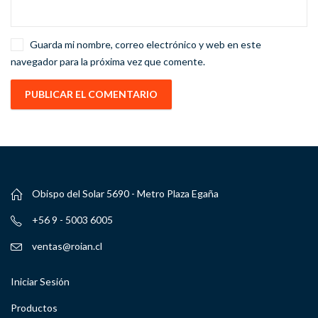
Guarda mi nombre, correo electrónico y web en este
navegador para la próxima vez que comente.
Obispo del Solar 5690 - Metro Plaza Egaña
+56 9 - 5003 6005
ventas@roian.cl
Iniciar Sesión
Productos