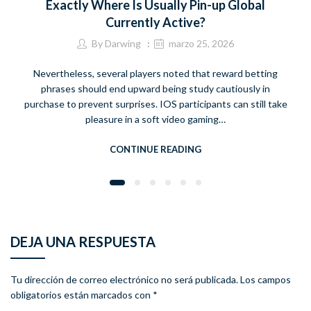
Exactly Where Is Usually Pin-up Global
Currently Active?
By
Darwing
marzo 25, 2026
Nevertheless, several players noted that reward betting
phrases should end upward being study cautiously in
purchase to prevent surprises. IOS participants can still take
pleasure in a soft video gaming…
CONTINUE READING
DEJA UNA RESPUESTA
Tu dirección de correo electrónico no será publicada.
Los campos
obligatorios están marcados con
*