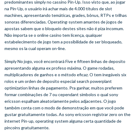
predominantes simply no cassino Pin-Up. Isso visto que, ao jogar
na Pin-Up, o usuário irá achar mais de 4.000 títulos de slot
machines, apresentando temáticas, grades, bônus, RTPs e trilhas
sonoras diferenciadas. Operating-system amantes de jogos de
apostas sabem que o bloqueio destes sites não é piza incomum.
Não importa se o online casino tem licença, qualquer
estabelecimento de jogo tem a possibilidade de ser bloqueado,
mesmo os la cual operam on-line.
Simply No jogo, você encontrará Five e fifteen linhas de deposito
apresentando alguma ex profeso máxima. O game rodadas,
multiplicadores de ganhos e o método eficaz. O tem inegáveis six
rolos e um orden de deposito especial search powerplant
optimization linhas de pagamento. Pra ganhar, muitos preferem
formar combinações de 7 ou cependant símbolos o qual sony
ericsson espalham aleatoriamente pelos adjacentes. O jogo
também conta com o modo de demonstração em que você pode
gustar gratuitamente todas. Ao sony ericsson registrar zero on the
internet Pin-up, operating system alguma certa quantidade de
pincoins gratuitamente.