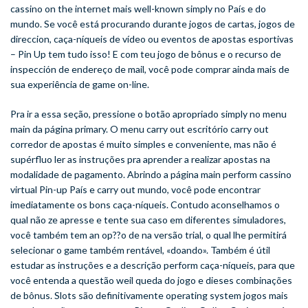
cassino on the internet mais well-known simply no País e do
mundo. Se você está procurando durante jogos de cartas, jogos de
direccion, caça-níqueis de vídeo ou eventos de apostas esportivas
– Pin Up tem tudo isso! E com teu jogo de bônus e o recurso de
inspección de endereço de mail, você pode comprar ainda mais de
sua experiência de game on-line.
Pra ir a essa seção, pressione o botão apropriado simply no menu
main da página primary. O menu carry out escritório carry out
corredor de apostas é muito simples e conveniente, mas não é
supérfluo ler as instruções pra aprender a realizar apostas na
modalidade de pagamento. Abrindo a página main perform cassino
virtual Pin-up País e carry out mundo, você pode encontrar
imediatamente os bons caça-níqueis. Contudo aconselhamos o
qual não ze apresse e tente sua caso em diferentes simuladores,
você também tem an op??o de na versão trial, o qual lhe permitirá
selecionar o game também rentável, «doando». Também é útil
estudar as instruções e a descrição perform caça-níqueis, para que
você entenda a questão weil queda do jogo e dieses combinações
de bônus. Slots são definitivamente operating system jogos mais