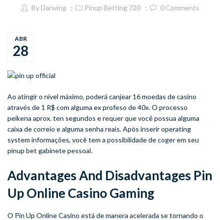
By
Darwing
Pinup Betting 720
0
Comments
ABR
28
Ao atingir o nível máximo, poderá canjear 16 moedas de casino
através de 1 R$ com alguma ex profeso de 40x. O processo
peikena aprox. ten segundos e requer que você possua alguma
caixa de correio e alguma senha reais. Após inserir operating
system informações, você tem a possibilidade de coger em seu
pinup bet
gabinete pessoal.
Advantages And Disadvantages Pin
Up Online Casino Gaming
O Pin Up Online Casino está de manera acelerada se tornando o