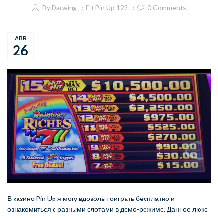
By
Darwing
Pin Up 123
0
Comments
ABR
26
В казино Pin Up я могу вдоволь поиграть бесплатно и
ознакомиться с разными слотами в демо-режиме. Данное люкс