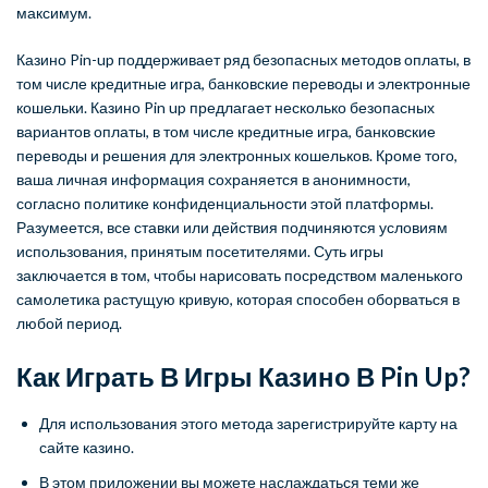
максимум.
Казино Pin-up поддерживает ряд безопасных методов оплаты, в
том числе кредитные игра, банковские переводы и электронные
кошельки. Казино Pin up предлагает несколько безопасных
вариантов оплаты, в том числе кредитные игра, банковские
переводы и решения для электронных кошельков. Кроме того,
ваша личная информация сохраняется в анонимности,
согласно политике конфиденциальности этой платформы.
Разумеется, все ставки или действия подчиняются условиям
использования, принятым посетителями. Суть игры
заключается в том, чтобы нарисовать посредством маленького
самолетика растущую кривую, которая способен оборваться в
любой период.
Как Играть В Игры Казино В Pin Up?
Для использования этого метода зарегистрируйте карту на
сайте казино.
В этом приложении вы можете наслаждаться теми же