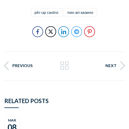
pin-up casino
пин ап казино
PREVIOUS
NEXT
RELATED POSTS
MAR
08