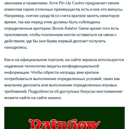
законами и правилами. Хотя Pin-Up Casino предлагает своим
клиентам серия отличных преимуществ, есть и кое-кто минусы.
Например, снятие средств со счета краткое занять некоторое
время, так как перед этим должны быть соблюдены
определенные критерии. Возле Aviator Game кроме того есть
приложение, чтобы поклонники могли оставаться на связи с
действием, где бы они буква
первый депозит получить
находились.
Как и на официальном портале, на сайте зеркала используются
надежные технологии защиты конфиденциальной
информации. Чтобы обрести награда, вам краткое
потребоваться выполнение определенных условий, таких как
внесение депозита или выполнение определенных игровых
требований. Подробности об доступных бонусах местоимение-
можете найти на сайте казино.