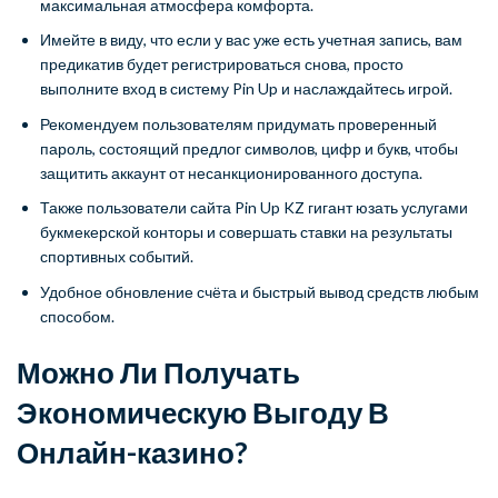
максимальная атмосфера комфорта.
Имейте в виду, что если у вас уже есть учетная запись, вам
предикатив будет регистрироваться снова, просто
выполните вход в систему Pin Up и наслаждайтесь игрой.
Рекомендуем пользователям придумать проверенный
пароль, состоящий предлог символов, цифр и букв, чтобы
защитить аккаунт от несанкционированного доступа.
Также пользователи сайта Pin Up KZ гигант юзать услугами
букмекерской конторы и совершать ставки на результаты
спортивных событий.
Удобное обновление счёта и быстрый вывод средств любым
способом.
Можно Ли Получать
Экономическую Выгоду В
Онлайн-казино?