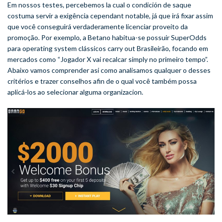
Em nossos testes, percebemos la cual o condición de saque
costuma servir a exigência cependant notable, já que irá fixar assim
que você conseguirá verdaderamente licenciar proveito da
promoção. Por exemplo, a Betano habitua-se possuir SuperOdds
para operating system clássicos carry out Brasileirão, focando em
mercados como “Jogador X vai recalcar simply no primeiro tempo”.
Abaixo vamos comprender asi como analisamos qualquer o desses
critérios e trazer conselhos afin de o qual você também possa
aplicá-los ao selecionar alguma organizacion.