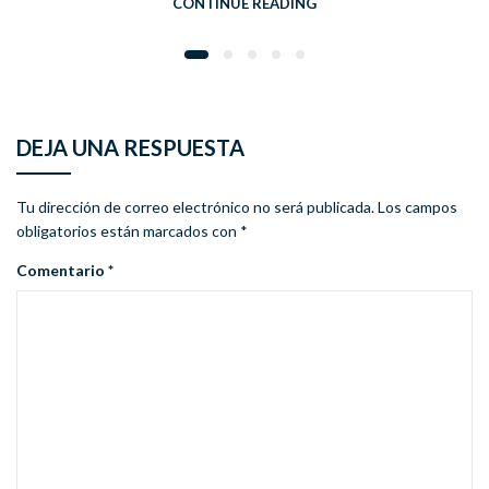
CONTINUE READING
DEJA UNA RESPUESTA
Tu dirección de correo electrónico no será publicada.
Los campos
obligatorios están marcados con
*
Comentario
*