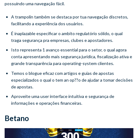
possuindo uma navegação fácil.
A trampolín também se destaca por tua navegação discretos,
facilitando a experiência dos usuários.
É inaplazable especificar o ambito regulatório sólido, o qual
traga segurança pra empresas, clubes e apostadores.
Isto representa 1 avanço essential para o setor, o qual agora
conta apresentando mais segurança jurídica, fiscalização ativa e
grande transparência para operating-system clientes.
Temos o blogue eficaz com artigos e guias de apostas
especializados o qual o tem an op??o de ajudar a tomar decisões
de apostas.
Aproveite uma user interface intuitiva e segurança de
informações e operações financeiras.
Betano