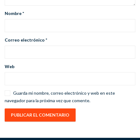
Nombre
*
Correo electrónico
*
Web
Guarda mi nombre, correo electrónico y web en este
navegador para la próxima vez que comente.