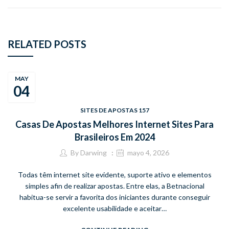
RELATED POSTS
MAY
04
SITES DE APOSTAS 157
Casas De Apostas Melhores Internet Sites Para
Brasileiros Em 2024
By
Darwing
mayo 4, 2026
Todas têm internet site evidente, suporte ativo e elementos
simples afin de realizar apostas. Entre elas, a Betnacional
habitua-se servir a favorita dos iniciantes durante conseguir
excelente usabilidade e aceitar…