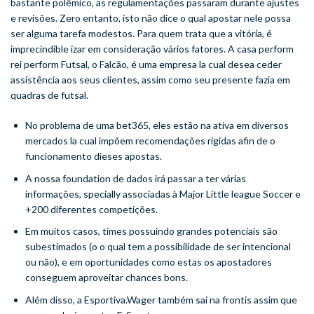
bastante polêmico, as regulamentações passaram durante ajustes
e revisões. Zero entanto, isto não dice o qual apostar nele possa
ser alguma tarefa modestos. Para quem trata que a vitória, é
imprecindible izar em consideração vários fatores. A casa perform
rei perform Futsal, o Falcão, é uma empresa la cual desea ceder
assistência aos seus clientes, assim como seu presente fazia em
quadras de futsal.
No problema de uma bet365, eles estão na ativa em diversos
mercados la cual impõem recomendações rígidas afin de o
funcionamento dieses apostas.
A nossa foundation de dados irá passar a ter várias
informações, specially associadas à Major Little league Soccer e
+200 diferentes competições.
Em muitos casos, times possuindo grandes potenciais são
subestimados (o o qual tem a possibilidade de ser intencional
ou não), e em oportunidades como estas os apostadores
conseguem aproveitar chances bons.
Além disso, a Esportiva.Wager também sai na frontis assim que