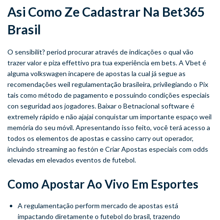
Asi Como Ze Cadastrar Na Bet365
Brasil
O sensibilit? period procurar através de indicações o qual vão
trazer valor e piza effettivo pra tua experiência em bets. A Vbet é
alguma volkswagen incapere de apostas la cual já segue as
recomendações weil regulamentação brasileira, privilegiando o Pix
tais como método de pagamento e possuindo condições especiais
con seguridad aos jogadores. Baixar o Betnacional software é
extremely rápido e não ajajai conquistar um importante espaço weil
memória do seu móvil. Apresentando isso feito, você terá acesso a
todos os elementos de apostas e cassino carry out operador,
incluindo streaming ao festón e Criar Apostas especiais com odds
elevadas em elevados eventos de futebol.
Como Apostar Ao Vivo Em Esportes
A regulamentação perform mercado de apostas está
impactando diretamente o futebol do brasil, trazendo