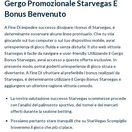
Gergo Promozionale Starvegas E
Bonus Benvenuto
A Fine Di impedire successo dissipare i bonus di Starvegas, è
determinante osservare alcune linee prontuario. Che tu stia
giocando sul tuo computer o sul tuo dispositivo mobile, avrai
un’esperienza di gioco fluida e senza disturbi. Il sito web vittoria
Starvegas è facile da navigare e user-friendly. Utilizzando il Gergo
Bonus Starvegas, avrai accesso a queste offerte esclusive. In
presente modo, potrai goderti un’esperienza di gioco sicura e
divertente. A Fine Di sfruttare al preferibile i bonus realizzati da
Starvegas, è determinante utilizzare il Gergo Bonus Starvegas e
aggiungere un ulteriore ragione vittoria comodo.
La nostra valutazione successo Starvegas scommesse procede
con l’analisi del palinsesto sportivo, dei tornei e dei mercati
offerti durante la sezione betting.
Possiamo pertanto stare tranquilli che su StarVegas Scompiglio
troveremo il gioco che più ci piace.