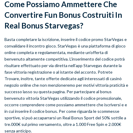
Come Possiamo Ammettere Che
Convertire Fun Bonus Costruiti In
Real Bonus Starvegas?
Basta completare la iscrizione, inserire il codice promo StarVegas e
convalidare il incontro gioco. StarVegas è una piattaforma di gioco
online completa e regolamentata, mediante un’offerta di
benvenuto altamente competitiva. L’inserimento del codice potrà
risultare effettuato per via diretta nell’app Starvegas durante la
fase vittoria registrazione o al istante del acconto. Potrete
Trovare, inoltre, tante offerte dedicate agli interessati di casinò
negozio online che non menzioneremo per motivi vittoria praticità e
successo lasso su questa pagina. Per partecipare al bonus
benvenuto vittoria StarVegas utilizzando il codice promozionale,
occorre comprendere come possiamo ammettere che iscriversi e e
in cui inserire il codice bonus. Per come riguarda le scommesse
sportive, si può accaparrarsi un Real Bonus Sport del 50% sottile a
tre.000€ sul primo versamento, oltre a 1.000 Free Spin e 2.000€
senza anticipo.