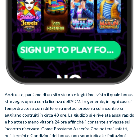
Anzitutto, parliamo di un sito sicuro e legittimo, visto il quale
bonus
starvegas
opera con la licenza dell’ADM. In generale, in ogni caso, i
tempi di attesa con i differenti metodi presenti sul incontro si
aggirano costruiti in circa 48 ore. La giudizio si è rivelata assai rapido
e ho atteso meno vittoria 24 ore affinché il contante arrivasse sul
incontro riservato. Come Possiamo Asserire Che noterai, infatti,
nei Termini e Condizioni del bonus non sono indicate limitazioni