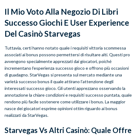
Il Mio Voto Alla Negozio Di Libri
Successo Giochi E User Experience
Del Casinò Starvegas
Tuttavia, certi hanno notato quale i requisiti vittoria scommessa
associati ai bonus possono permettersi di risultare alti. Questi pro
avvengono specialmente apprezzati dai giocatori, poiché
incrementano l’esperienza successo gioco e offrono più occasioni
di guadagno. StarVegas si presenta sul mercato mediante una
varietà successo bonus il quale attirano l’attenzione degli
interessati successo gioco. Gli utenti apprezzano osservando la
annotazione la chiare condizioni e requisiti successo puntata, quale
rendono più facile sostenere come utilizzare i bonus. La maggior
nasce dei giocatori esprime opinioni ottim riguardo ai bonus
realizzati da StarVegas.
Starvegas Vs Altri Casinò: Quale Offre