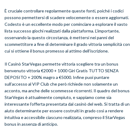
È cruciale controllare regolarmente queste fonti, poiché i codici
possono permettersi di scadere velocemente o essere aggiornati.
Codesto è un eccellente modo per cominciare a esplorare il vasto
lista successo giochi realizzati dalla piattaforma. L’importante,
osservando la questo circostanza, è mettersi nei panni del
scommettitore a fine di determinare il grado vittoria semplicità con
cui si ottiene il bonus promesso al attimo dell’iscrizione.
Il Casinò StarVegas permette vittoria scegliere tra un bonus
benvenuto vittoria €2000 + 1000 Giri Gratis TUTTO SENZA
DEPOSITO + 200% magro a €5000. Infine puoi puntare
sull’accesso al VIP Club che però richiede non solamente un
acconto, ma anche delle scommesse ricorrenti. Il quadro del bonus
StarVegas è attualmente compiuto, e sappiamo come sia
interessante l’offerta presentata dal casinò del web. Si tratta di un
aiuto determinante per essere costruiti in grado così a rendere
intuitiva e accessibile ciascuno realizzata, compreso il StarVegas
bonus in assenza di anticipo.