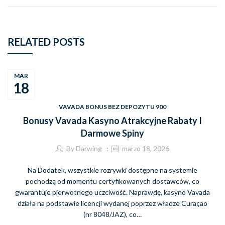
RELATED POSTS
MAR
18
VAVADA BONUS BEZ DEPOZYTU 900
Bonusy Vavada Kasyno Atrakcyjne Rabaty I
Darmowe Spiny
By
Darwing
marzo 18, 2026
Na Dodatek, wszystkie rozrywki dostępne na systemie
pochodzą od momentu certyfikowanych dostawców, co
gwarantuje pierwotnego uczciwość. Naprawdę, kasyno Vavada
działa na podstawie licencji wydanej poprzez władze Curaçao
(nr 8048/JAZ), co…