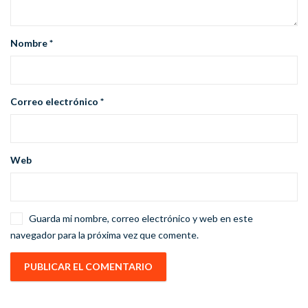
Nombre
*
Correo electrónico
*
Web
Guarda mi nombre, correo electrónico y web en este
navegador para la próxima vez que comente.