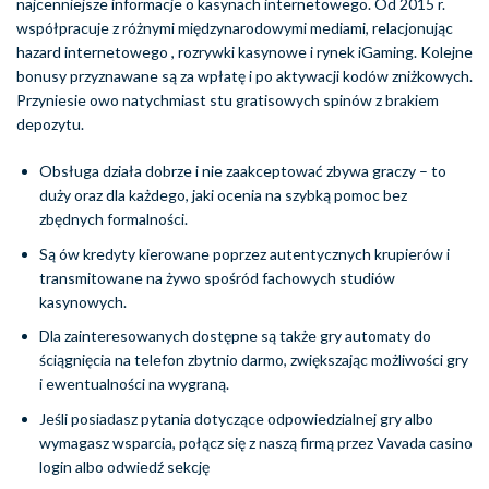
najcenniejsze informacje o kasynach internetowego. Od 2015 r.
współpracuje z różnymi międzynarodowymi mediami, relacjonując
hazard internetowego , rozrywki kasynowe i rynek iGaming. Kolejne
bonusy przyznawane są za wpłatę i po aktywacji kodów zniżkowych.
Przyniesie owo natychmiast stu gratisowych spinów z brakiem
depozytu.
Obsługa działa dobrze i nie zaakceptować zbywa graczy – to
duży oraz dla każdego, jaki ocenia na szybką pomoc bez
zbędnych formalności.
Są ów kredyty kierowane poprzez autentycznych krupierów i
transmitowane na żywo spośród fachowych studiów
kasynowych.
Dla zainteresowanych dostępne są także gry automaty do
ściągnięcia na telefon zbytnio darmo, zwiększając możliwości gry
i ewentualności na wygraną.
Jeśli posiadasz pytania dotyczące odpowiedzialnej gry albo
wymagasz wsparcia, połącz się z naszą firmą przez Vavada casino
login albo odwiedź sekcję