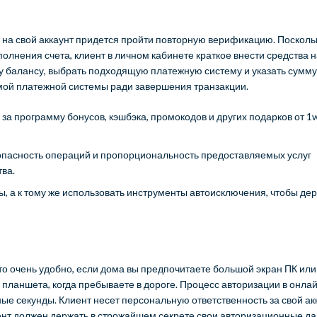
в на свой аккаунт придется пройти повторную верификацию. Посколь
олнения счета, клиент в личном кабинете краткое внести средства н
у балансу, выбрать подходящую платежную систему и указать сумму,
мой платежной системы ради завершения транзакции.
за программу бонусов, кэшбэка, промокодов и других подарков от 1w
опасность операций и пропорциональность предоставляемых услуг
ва.
, а к тому же использо͏вать инстру͏менты автоисключени͏я, чтобы де
то очень удобно, если дома вы предпочитаете большой экран ПК или
 планшета, когда пребываете в дороге. Процесс авторизации в онла
е секунды. Клиент несет персональную ответственность за свой ак
ент должен держать в строжайшем секрете свои авторизационные д