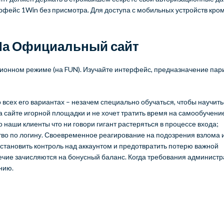
ерфейс 1Win без присмотра. Для доступа с мобильных устройств кром
 На Официальный сайт
ционном режиме (на FUN). Изучайте интерфейс, предназначение
пар
всех его вариантах – незачем специально обучаться, чтобы научить
на сайте игорной площадки и не хочет тратить время на самообучени
 наши клиенты что ни говори гигант растеряться в процессе входа;
во по логину. Своевременное реагирование на подозрения взлома 
становить контроль над аккаунтом и предотвратить потерю важной
ечие зачисляются на бонусный баланс. Когда требования админист
нию.