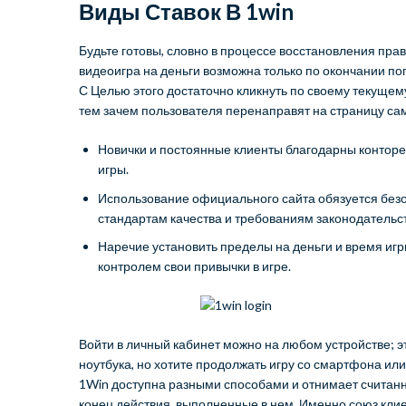
Виды Ставок В 1win
Будьте готовы, словно в процессе восстановления пра
видеоигра на деньги возможна только по окончании поп
С Целью этого достаточно кликнуть по своему текущем
тем зачем пользователя перенаправят на страницу са
Новички и постоянные клиенты благодарны конторе 
игры.
Использование официального сайта обязуется без
стандартам качества и требованиям законодательст
Наречие установить пределы на деньги и в͏ремя игры
ко͏нтролем св͏ои ͏привычки в игре.
Войти в личный кабинет можно на любом устройстве; э
ноутбука, но хотите продолжать игру со смартфона или
1Win доступна разными способами и отнимает считанны
конец действия, выполненные в нем. Именно союз кли