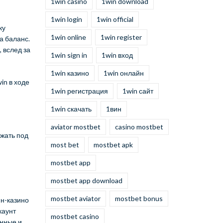
1win casino
1win download
1win login
1win official
ку
1win online
1win register
а баланс.
 вслед за
1win sign in
1win вход
1win казино
1win онлайн
in в ходе
1win регистрация
1win сайт
1win скачать
1вин
aviator mostbet
casino mostbet
ржать под
most bet
mostbet apk
mostbet app
mostbet app download
mostbet aviator
mostbet bonus
йн-казино
каунт
mostbet casino
анные и