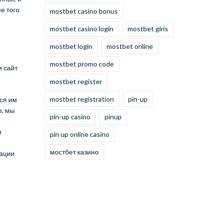
е того
mostbet casino bonus
mostbet casino login
mostbet giris
mostbet login
mostbet online
mostbet promo code
и сайт
mostbet register
mostbet registration
pin-up
ся им
е, мы
pin-up casino
pinup
и
pin up online casino
мостбет казино
рации