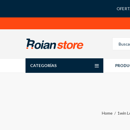
OFERTA
CATEGORÍAS
PRODU
Home
1win L