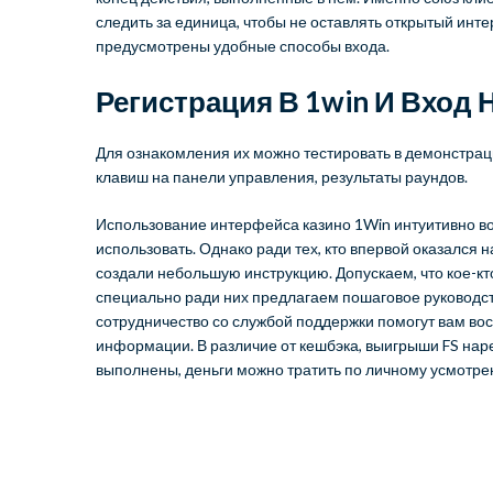
следить за единица, чтобы не оставлять открытый инт
предусмотрены удобные способы входа.
Регистрация В 1win И Вход
Для ознакомления их можно тестировать в демонстра
клавиш на панели управления, результаты раундов.
Использование интерфейса казино 1Win интуитивно во 
использовать. Однако ради тех, кто впервой оказался 
создали небольшую инструкцию. Допускаем, что кое-кто
специально ради них предлагаем пошаговое руководст
сотрудничество со службой поддержки помогут вам вос
информации. В различие от кешбэка, выигрыши FS нар
выполнены, деньги можно тратить по личному усмотре