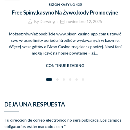
BIZON KASYNO 435
Free Spiny,kasyno Na Żywo,kody Promocyjne
By
Darwing
noviembre 12, 2025
Możesz również osobiście www.bison-casino-app.com ustawić
swe własne limity periodu i środków wydawanych w kasynie.
Więcej szczegółów o Bizon Casino znajdziesz poniżej. Nowi fani
mogą liczyć na hojne powitanie – aż…
CONTINUE READING
DEJA UNA RESPUESTA
Tu dirección de correo electrónico no será publicada.
Los campos
obligatorios están marcados con
*