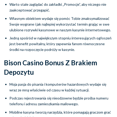
Warto stale zaglądać do zakładki „Promocje”, aby niczego nie
zaakceptować przegapić.
Własnym obiektem wydaje się pomóc Tobie zmaksymalizować
Swoje wygrane i jak najlepiej wykorzystać termin grając w swe
ulubione rozrywki kasynowe w naszym kasynie internetowego.
Jedną spośród w największym stopniu interesujących ogłoszeń
jest benefit powitalny, który zapewnia fanom równoczesne
środki na rozpoczęcie podróży w kasynie.
Bison Casino Bonus Z Brakiem
Depozytu
Moja pasja do pisania i komputerów hazardowych wydaje się
wraz ze mną właściwie od czasu w każdej sytuacji.
Podczas rejestrowania się nieodzowne będzie prośba numeru
telefonu i adresu zamieszkamia mailowego.
Mobilne kasyna tworzą narzędzia, które pomagają graczom grać