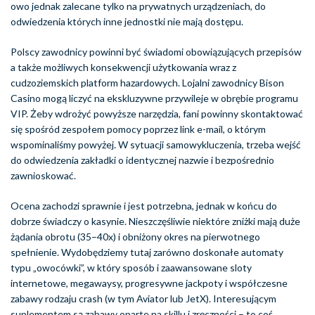
owo jednak zalecane tylko na prywatnych urządzeniach, do
odwiedzenia których inne jednostki nie mają dostępu.
Polscy zawodnicy powinni być świadomi obowiązujących przepisów
a także możliwych konsekwencji użytkowania wraz z
cudzoziemskich platform hazardowych. Lojalni zawodnicy Bison
Casino mogą liczyć na ekskluzywne przywileje w obrębie programu
VIP. Żeby wdrożyć powyższe narzędzia, fani powinny skontaktować
się spośród zespołem pomocy poprzez link e-mail, o którym
wspominaliśmy powyżej. W sytuacji samowykluczenia, trzeba wejść
do odwiedzenia zakładki o identycznej nazwie i bezpośrednio
zawnioskować.
Ocena zachodzi sprawnie i jest potrzebna, jednak w końcu do
dobrze świadczy o kasynie. Nieszczęśliwie niektóre zniżki mają duże
żądania obrotu (35–40x) i obniżony okres na pierwotnego
spełnienie. Wydobędziemy tutaj zarówno doskonałe automaty
typu „owocówki”, w który sposób i zaawansowane sloty
internetowe, megawaysy, progresywne jackpoty i współczesne
zabawy rodzaju crash (w tym Aviator lub JetX). Interesującym
suplementem są zabawy oparte na skillu i zręczności – to coś,