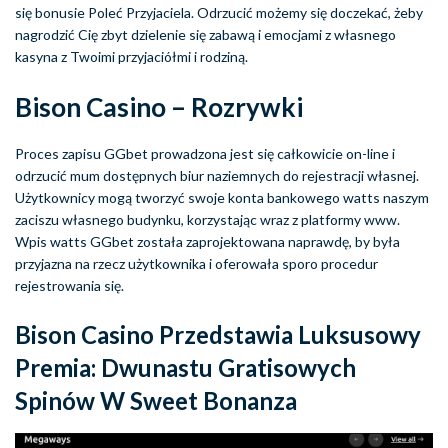
się bonusie Poleć Przyjaciela. Odrzucić możemy się doczekać, żeby
nagrodzić Cię zbyt dzielenie się zabawą i emocjami z własnego
kasyna z Twoimi przyjaciółmi i rodziną.
Bison Casino – Rozrywki
Proces zapisu GGbet prowadzona jest się całkowicie on-line i
odrzucić mum dostępnych biur naziemnych do rejestracji własnej.
Użytkownicy mogą tworzyć swoje konta bankowego watts naszym
zaciszu własnego budynku, korzystając wraz z platformy www.
Wpis watts GGbet została zaprojektowana naprawdę, by była
przyjazna na rzecz użytkownika i oferowała sporo procedur
rejestrowania się.
Bison Casino Przedstawia Luksusowy
Premia: Dwunastu Gratisowych
Spinów W Sweet Bonanza