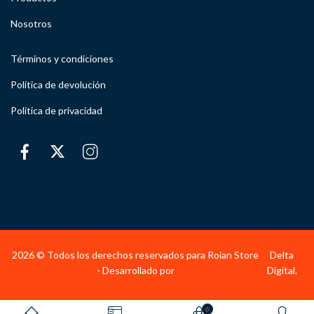
Nosotros
Términos y condiciones
Política de devolución
Política de privacidad
2026 © Todos los derechos reservados para Roian Store
Delta
- Desarrollado por
Digital.
0