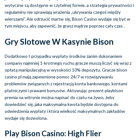
wytyczne są dostępne w czytelnej formie, a strategia prywatności i
regulaminy nie sprawiają wrażenia „ukrywania czegoś między
wierszami”. Ale odrzucić martw się, Bison Casino wydaje się być w
tym miejscu, aby zapewnić, że grasz mądrze poprzez cały czas .
Gry Slotowe W Kasynie Bison
Dodatkowo t przypadku wypłaty środków zanim dokonaniem
company najmniej 1-krotnego ruchu gracze muszą liczyć się wraz z
opłatą manipulacyjną w wysokości 10% depozytu. Gracze bison
casino pl mają zapewnione pomoc 24/7 w rozwiązywaniu
problemów związanych z rejestracją konta bankowego, kontami
płatniczymi i prawami bonusów. Aktywując prezent playbison
premia na witrynie można napisać do czatu na żywo, żeby
dowiedzieć się, jaka maksymalna kwota będzie dostępna do
odwiedzenia wypłaty i która wielkość maksymalnych zakładów
wydaje się dozwolona.
Play Bison Casino: High Flier