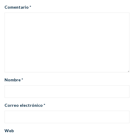
Comentario
*
Nombre
*
Correo electrónico
*
Web