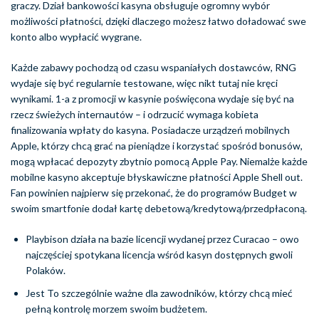
graczy. Dział bankowości kasyna obsługuje ogromny wybór
możliwości płatności, dzięki dlaczego możesz łatwo doładować swe
konto albo wypłacić wygrane.
Każde zabawy pochodzą od czasu wspaniałych dostawców, RNG
wydaje się być regularnie testowane, więc nikt tutaj nie kręci
wynikami. 1-a z promocji w kasynie poświęcona wydaje się być na
rzecz świeżych internautów – i odrzucić wymaga kobieta
finalizowania wpłaty do kasyna. Posiadacze urządzeń mobilnych
Apple, którzy chcą grać na pieniądze i korzystać spośród bonusów,
mogą wpłacać depozyty zbytnio pomocą Apple Pay. Niemalże każde
mobilne kasyno akceptuje błyskawiczne płatności Apple Shell out.
Fan powinien najpierw się przekonać, że do programów Budget w
swoim smartfonie dodał kartę debetową/kredytową/przedpłaconą.
Playbison działa na bazie licencji wydanej przez Curacao – owo
najczęściej spotykana licencja wśród kasyn dostępnych gwoli
Polaków.
Jest To szczególnie ważne dla zawodników, którzy chcą mieć
pełną kontrolę morzem swoim budżetem.