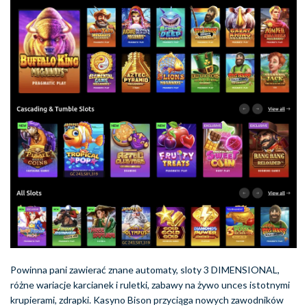
Powinna pani zawierać znane automaty, sloty 3 DIMENSIONAL,
różne wariacje karcianek i ruletki, zabawy na żywo unces istotnymi
krupierami, zdrapki. Kasyno Bison przyciąga nowych zawodników