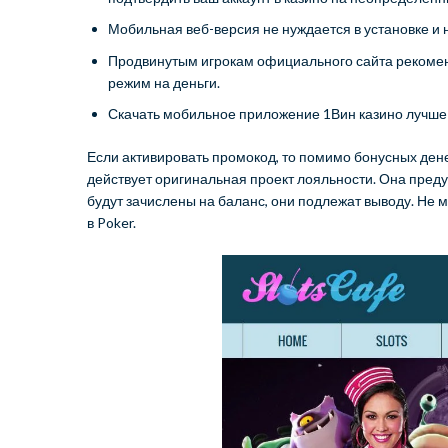
Мобильная веб-версия не нуждается в установке и 
Продвинутым игрокам официального сайта рекоменд
режим на деньги.
Скачать мобильное приложение 1Вин казино лучше 
Если активировать промокод, то помимо бонусных ден
действует оригинальная проект лояльности. Она преду
будут зачислены на баланс, они подлежат выводу. Не 
в Poker.