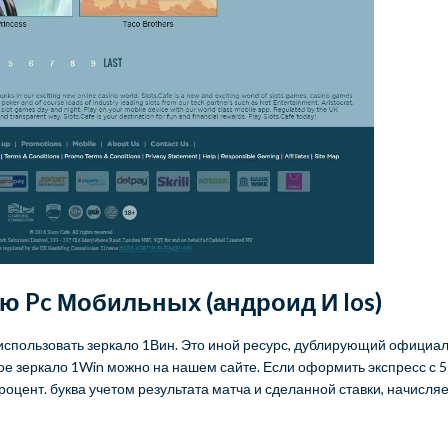
ю Pc Мобильных (андроид И Ios)
ь использовать зеркало 1Вин. Это иной ресурс, дублирующий официа
ое зеркало 1Win можно на нашем сайте. Если оформить экспресс с 5
цент. буква учетом результата матча и сделанной ставки, начисля