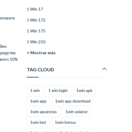
1 Win 17
автомате
1 Win 172
1 Win 175
1 Win 210
1Вин
+ Mostrar más
средства
амого 50%
TAG CLOUD
1 win
1 win login
1win apk
1win app
1win app download
1win apuestas
1win aviator
1win bet
1win bonus