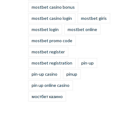
mostbet casino bonus
mostbet casino login
mostbet giris
mostbet login
mostbet online
mostbet promo code
mostbet register
mostbet registration
pin-up
pin-up casino
pinup
pin up online casino
мостбет казино