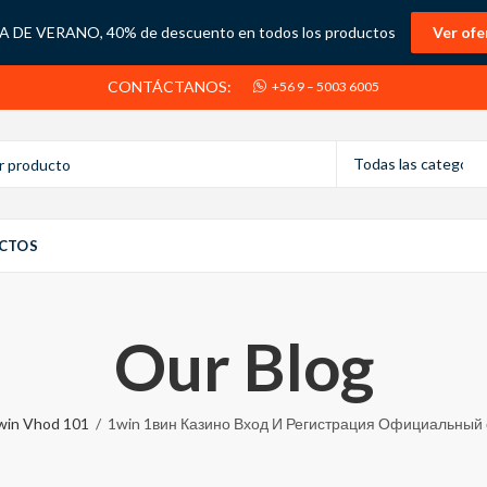
 DE VERANO, 40% de descuento en todos los productos
Ver ofe
CONTÁCTANOS:
+56 9 – 5003 6005
CTOS
Our Blog
win Vhod 101
1win 1вин Казино Вход И Регистрация Официальный 