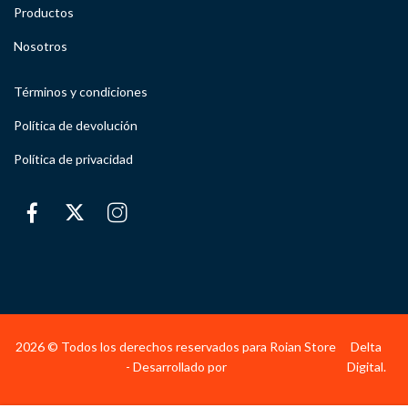
Productos
Nosotros
Términos y condiciones
Política de devolución
Política de privacidad
2026 © Todos los derechos reservados para Roian Store
Delta
- Desarrollado por
Digital.