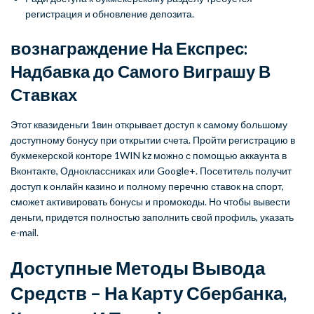
регистрация и обновление депозита.
вознаграждение На Експрес:
Надбавка до Самого Виграшу В
Ставках
Этот квазиденьги 1вин открывает доступ к самому большому
доступному бонусу при открытии счета. Пройти регистрацию в
букмекерской конторе 1WIN kz можно с помощью аккаунта в
Вконтакте, Одноклассниках или Google+. Посетитель получит
доступ к онлайн казино и полному перечню ставок на спорт,
сможет активировать бонусы и промокоды. Но чтобы вывести
деньги, придется полностью заполнить свой профиль, указать
e-mail.
Доступные Методы Вывода
Средств – На Карту Сбербанка,