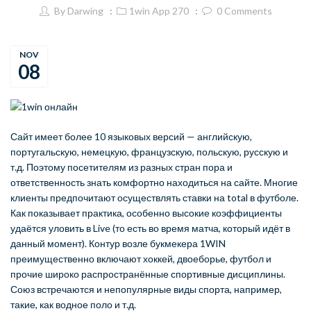
By
Darwing
1win App 270
0
Comments
NOV
08
Сайт имеет более 10 языковых версий — английскую,
португальскую, немецкую, французскую, польскую, русскую и
т.д. Поэтому посетителям из разных стран пора и
ответственность знать комфортно находиться на сайте. Многие
клиенты предпочитают осуществлять ставки на total в футболе.
Как показывает практика, особенно высокие коэффициенты
удаётся уловить в Live (то есть во время матча, который идёт в
данный момент). Контур возле букмекера 1WIN
преимущественно включают хоккей, двоеборье, футбол и
прочие широко распространённые спортивные дисциплины.
Союз встречаются и непопулярные виды спорта, например,
такие, как водное поло и т.д.