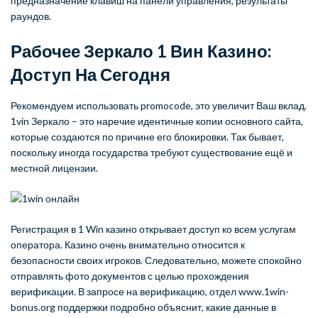
предназначение клавиш на панели управления, результаты
раундов.
Рабочее Зеркало 1 Вин Казино:
Доступ На Сегодня
Рекомендуем использовать promocode, это увеличит Ваш вклад.
1vin Зеркало – это наречие идентичные копии основного сайта,
которые создаются по причине его блокировки. Так бывает,
поскольку иногда государства требуют существование ещё и
местной лицензии.
Регистрация в 1 Win казино открывает доступ ко всем услугам
оператора. Казино очень внимательно относится к
безопасности своих игроков. Следовательно, можете спокойно
отправлять фото документов с целью прохождения
верификации. В запросе на верификацию, отдел
www.1win-
bonus.org
поддержки подробно объяснит, какие данные в