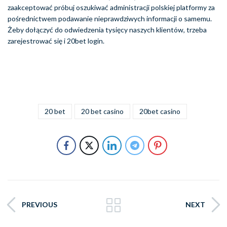
zaakceptować próbuj oszukiwać administracji polskiej platformy za
pośrednictwem podawanie nieprawdziwych informacji o samemu.
Żeby dołączyć do odwiedzenia tysięcy naszych klientów, trzeba
zarejestrować się i 20bet login.
20 bet
20 bet casino
20bet casino
PREVIOUS
NEXT