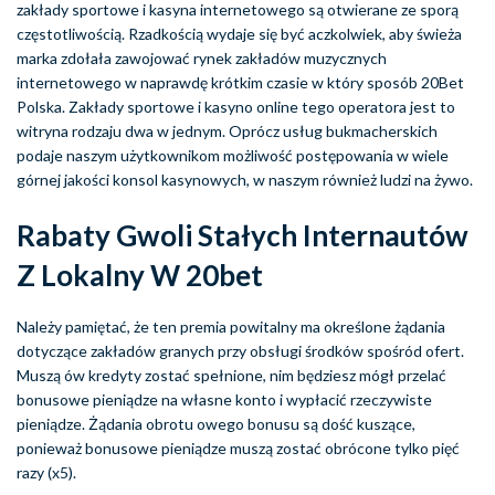
zakłady sportowe i kasyna internetowego są otwierane ze sporą
częstotliwością. Rzadkością wydaje się być aczkolwiek, aby świeża
marka zdołała zawojować rynek zakładów muzycznych
internetowego w naprawdę krótkim czasie w który sposób 20Bet
Polska. Zakłady sportowe i kasyno online tego operatora jest to
witryna rodzaju dwa w jednym. Oprócz usług bukmacherskich
podaje naszym użytkownikom możliwość postępowania w wiele
górnej jakości konsol kasynowych, w naszym również ludzi na żywo.
Rabaty Gwoli Stałych Internautów
Z Lokalny W 20bet
Należy pamiętać, że ten premia powitalny ma określone żądania
dotyczące zakładów granych przy obsługi środków spośród ofert.
Muszą ów kredyty zostać spełnione, nim będziesz mógł przelać
bonusowe pieniądze na własne konto i wypłacić rzeczywiste
pieniądze. Żądania obrotu owego bonusu są dość kuszące,
ponieważ bonusowe pieniądze muszą zostać obrócone tylko pięć
razy (x5).