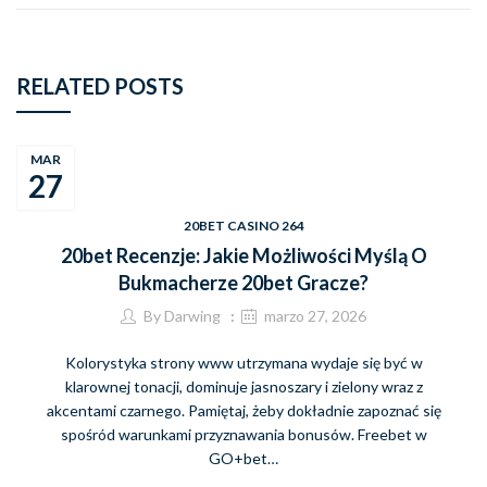
RELATED POSTS
MAR
27
20BET CASINO 264
20bet Recenzje: Jakie Możliwości Myślą O
Bukmacherze 20bet Gracze?
By
Darwing
marzo 27, 2026
Kolorystyka strony www utrzymana wydaje się być w
klarownej tonacji, dominuje jasnoszary i zielony wraz z
akcentami czarnego. Pamiętaj, żeby dokładnie zapoznać się
spośród warunkami przyznawania bonusów. Freebet w
GO+bet…