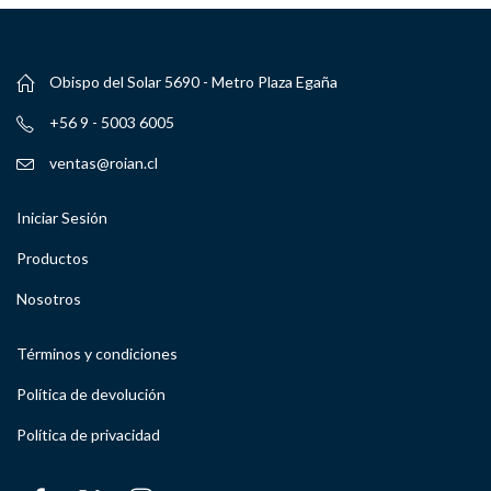
Obispo del Solar 5690 - Metro Plaza Egaña
+56 9 - 5003 6005
ventas@roian.cl
Iniciar Sesión
Productos
Nosotros
Términos y condiciones
Política de devolución
Política de privacidad