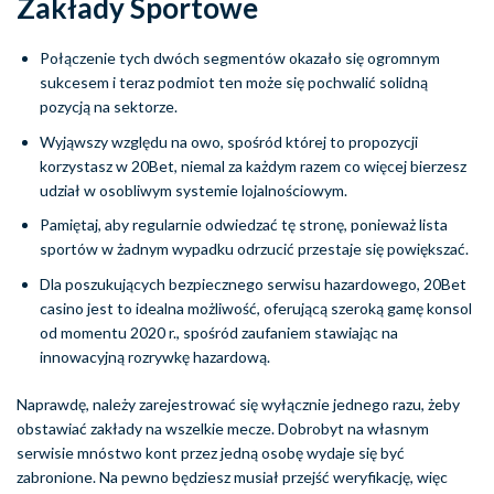
Zakłady Sportowe
Połączenie tych dwóch segmentów okazało się ogromnym
sukcesem i teraz podmiot ten może się pochwalić solidną
pozycją na sektorze.
Wyjąwszy względu na owo, spośród której to propozycji
korzystasz w 20Bet, niemal za każdym razem co więcej bierzesz
udział w osobliwym systemie lojalnościowym.
Pamiętaj, aby regularnie odwiedzać tę stronę, ponieważ lista
sportów w żadnym wypadku odrzucić przestaje się powiększać.
Dla poszukujących bezpiecznego serwisu hazardowego, 20Bet
casino jest to idealna możliwość, oferującą szeroką gamę konsol
od momentu 2020 r., spośród zaufaniem stawiając na
innowacyjną rozrywkę hazardową.
Naprawdę, należy zarejestrować się wyłącznie jednego razu, żeby
obstawiać zakłady na wszelkie mecze. Dobrobyt na własnym
serwisie mnóstwo kont przez jedną osobę wydaje się być
zabronione. Na pewno będziesz musiał przejść weryfikację, więc