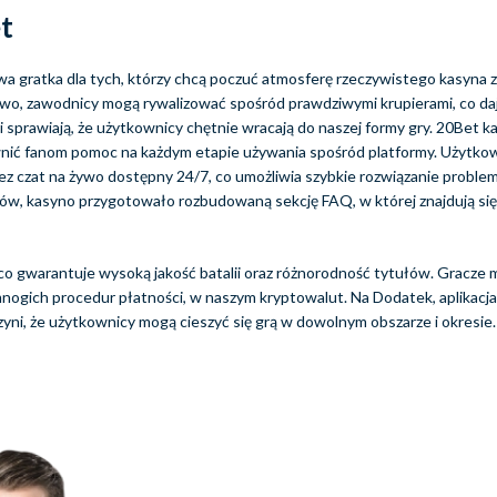
t
wa gratka dla tych, którzy chcą poczuć atmosferę rzeczywistego kasyna 
ywo, zawodnicy mogą rywalizować spośród prawdziwymi krupierami, co da
i sprawiają, że użytkownicy chętnie wracają do naszej formy gry. 20Bet k
wnić fanom pomoc na każdym etapie używania spośród platformy. Użytko
z czat na żywo dostępny 24/7, co umożliwia szybkie rozwiązanie proble
mów, kasyno przygotowało rozbudowaną sekcję FAQ, w której znajdują się 
 gwarantuje wysoką jakość batalii oraz różnorodność tytułów. Gracze
mnogich procedur płatności, w naszym kryptowalut. Na Dodatek, aplikacj
yni, że użytkownicy mogą cieszyć się grą w dowolnym obszarze i okresie.