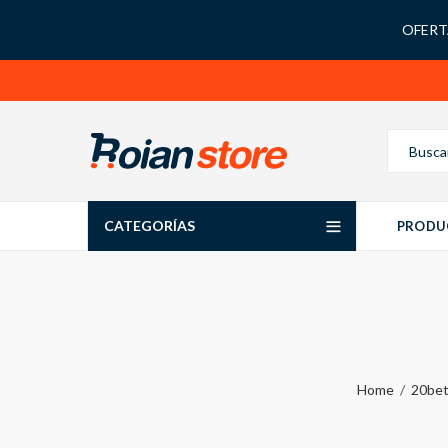
OFERTA
CATEGORÍAS
PRODU
Home
20bet