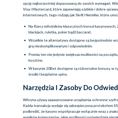
opcję najkorzystniej dopasowaną do swoich wymagań. Wśró
Visa i Mastercard, które zapewniają szybkie i dobre spra
internetowych, tego rodzaju jak Skrill i Neteller, które u
Na Rzecz miłośników klasycznych konsol kasynowych, 
blackjack, ruletka, poker bądź baccarat.
Wszelkie te alternatywy dostępne są bezpośrednio wra
grą nieskomplikowanym i odpowiednim.
Premia ten nie jedynie zwiększa możliwości na początk
kosztów.
W kasynie 20Bet dostępne są różnorodne bonusy, w t
środki i bezpłatne spiny.
Narzędzia I Zasoby Do Odwied
Witryna używa zaawansowane urządzenia ochronne szyfrowa
Każda transakcja wydaje się zabezpieczona protokołem SS
podkreślić, że kasyno współpracuje wyłącznie wraz z zna
wyników komputerów, jakie możliwości potwierdzają niez