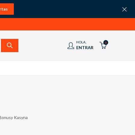
rtas
HOLA,
0
ENTRAR
 Bonusy Kasyna