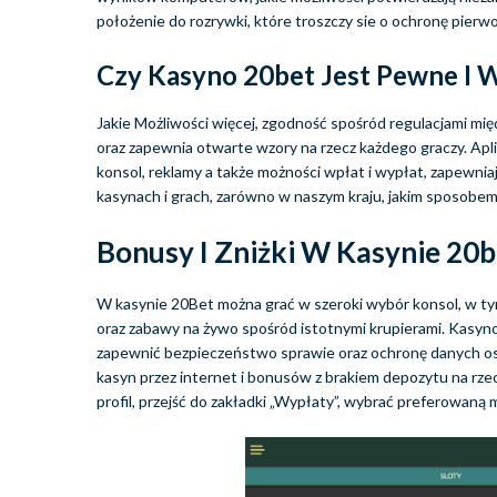
położenie do rozrywki, które troszczy sie o ochronę pierwo
Czy Kasyno 20bet Jest Pewne I 
Jakie Możliwości więcej, zgodność spośród regulacjami mi
oraz zapewnia otwarte wzory na rzecz każdego graczy. Apl
konsol, reklamy a także możności wpłat i wypłat, zapewni
kasynach i grach, zarówno w naszym kraju, jakim sposobem 
Bonusy I Zniżki W Kasynie 20b
W kasynie 20Bet można grać w szeroki wybór konsol, w tym 
oraz zabawy na żywo spośród istotnymi krupierami. Kasy
zapewnić bezpieczeństwo sprawie oraz ochronę danych os
kasyn przez internet i bonusów z brakiem depozytu na rz
profil, przejść do zakładki „Wypłaty”, wybrać preferowaną 