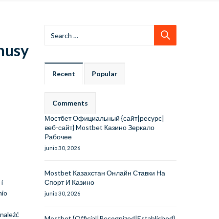
nusy
Recent
Popular
Comments
Мостбет Официальный {сайт|ресурс|
веб-сайт} Mostbet Казино Зеркало
Рабочее
junio 30, 2026
Mostbet Казахстан Онлайн Ставки На
Спорт И Казино
i
nio
junio 30, 2026
znaleźć
Mostbet {Official|Recognized|Established}