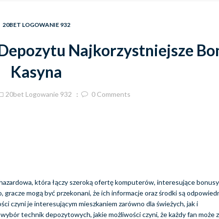
20BET LOGOWANIE 932
Depozytu Najkorzystniejsze Bo
Kasyna
20bet Logowanie 932
0
Comments
 hazardowa, która łączy szeroką ofertę komputerów, interesujące bonusy 
, gracze mogą być przekonani, że ich informacje oraz środki są odpowied
ości czyni je interesującym mieszkaniem zarówno dla świeżych, jak i
ybór technik depozytowych, jakie możliwości czyni, że każdy fan może 