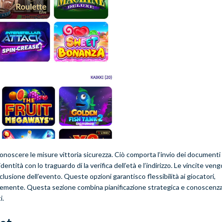
iconoscere le misure vittoria sicurezza. Ciò comporta l’invio dei documenti
ità con lo traguardo di la verifica dell’età e l’indirizzo. Le vincite ven
lusione dell’evento. Queste opzioni garantisco flessibilità ai giocatori,
icacemente. Questa sezione combina pianificazione strategica e conoscenza
i.