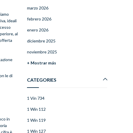
marzo 2026
siamo
febrero 2026
a, ideali
uccesso
enero 2026
periore, al
offerta
diciembre 2025
noviembre 2025
ttazione
+ Mostrar más
n le di
CATEGORIES
1 Vin 734
1 Win 112
oco in
1 Win 119
oria
1 Win 127
cifra è