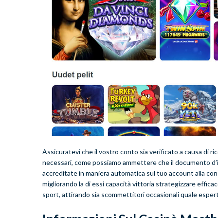
Assicuratevi che il vostro conto sia verificato a causa di r
necessari, come possiamo ammettere che il documento d’ident
accreditate in maniera automatica sul tuo account alla conc
migliorando la di essi capacità vittoria strategizzare eff
sport, attirando sia scommettitori occasionali quale espert