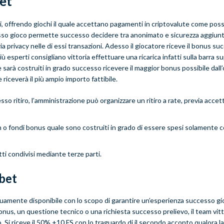
et
i, offrendo giochi il quale accettano pagamenti in criptovalute come pos
o gioco permette successo decidere tra anonimato e sicurezza aggiuntiv
ria privacy nelle di essi transazioni. Adesso il giocatore riceve il bonus s
esperti consigliano vittoria effettuare una ricarica infatti sulla barra su
 sarà costruiti in grado successo ricevere il maggior bonus possibile dall’
 riceverà il più ampio importo fattibile.
esso ritiro, l’amministrazione può organizzare un ritiro a rate, previa acce
n o fondi bonus quale sono costruiti in grado di essere spesi solamente co
ti condivisi mediante terze parti.
bet
amente disponibile con lo scopo di garantire un’esperienza successo gi
 bonus, un questione tecnico o una richiesta successo prelievo, il team vitt
 Si riceve il 50% +10 FS con lo traguardo di il secondo acconto qualora la 