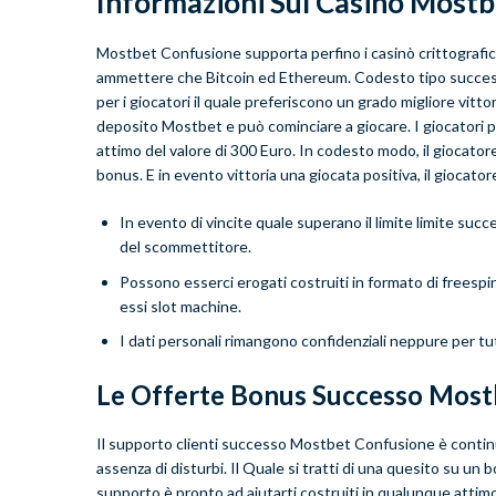
Informazioni Sul Casinò Mostb
Mostbet Confusione supporta perfino i casinò crittografic
ammettere che Bitcoin ed Ethereum. Codesto tipo success
per i giocatori il quale preferiscono un grado migliore vitto
deposito Mostbet e può cominciare a giocare. I giocatori più 
attimo del valore di 300 Euro. In codesto modo, il giocatore
bonus. E in evento vittoria una giocata positiva, il giocatore
In evento di vincite quale superano il limite limite succ
del scommettitore.
Possono esserci erogati costruiti in formato di freespi
essi slot machine.
I dati personali rimangono confidenziali neppure per tut
Le Offerte Bonus Successo Most
Il supporto clienti successo Mostbet Confusione è continu
assenza di disturbi. Il Quale si tratti di una quesito su un
supporto è pronto ad aiutarti costruiti in qualunque attimo.