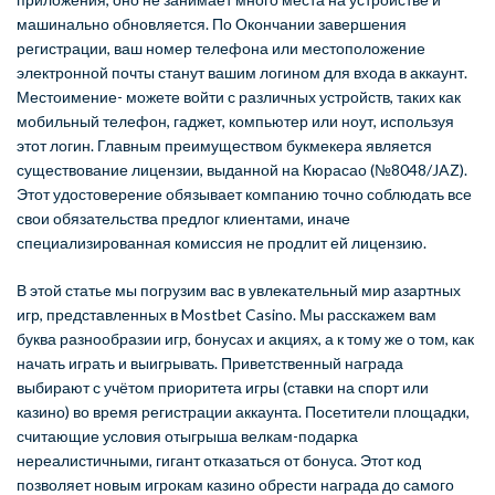
машинально обновляется. По Окончании завершения
регистрации, ваш номер телефона или местоположение
электронной почты станут вашим логином для входа в аккаунт.
Местоимение- можете войти с различных устройств, таких как
мобильный телефон, гаджет, компьютер или ноут, используя
этот логин. Главным преимуществом букмекера является
существование лицензии, выданной на Кюрасао (№8048/JAZ).
Этот удостоверение обязывает компанию точно соблюдать все
свои обязательства предлог клиентами, иначе
специализированная комиссия не продлит ей лицензию.
В этой статье мы погрузим вас в увлекательный мир азартных
игр, представленных в Mostbet Casino. Мы расскажем вам
буква разнообразии игр, бонусах и акциях, а к тому же о том, как
начать играть и выигрывать. Приветственный награда
выбирают с учётом приоритета игры (ставки на спорт или
казино) во время регистрации аккаунта. Посетители площадки,
считающие условия отыгрыша велкам-подарка
нереалистичными, гигант отказаться от бонуса. Этот код
позволяет новым игрокам казино обрести награда до самого