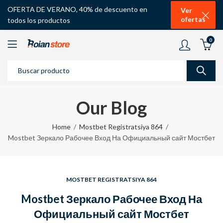
OFERTA DE VERANO, 40% de descuento en
Ver
ofertas
todos los productos
0
Our Blog
Home
Mostbet Registratsiya 864
Mostbet Зеркало Рабочее Вход На Официальный сайт Мостбет
MOSTBET REGISTRATSIYA 864
Mostbet Зеркало Рабочее Вход На
Официальный сайт Мостбет