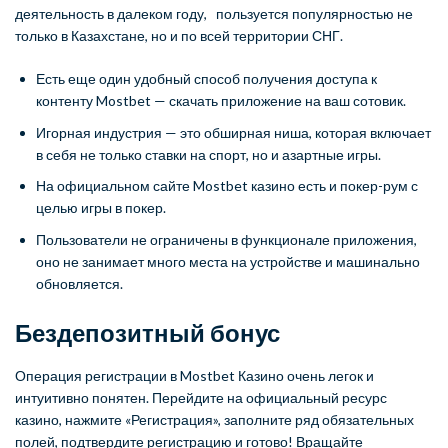
деятельность в далеком году, пользуется популярностью не
только в Казахстане, но и по всей территории СНГ.
Есть еще один удобный способ получения доступа к
контенту Mostbet — скачать приложение на ваш сотовик.
Игорная индустрия — это обширная ниша, которая включает
в себя не только ставки на спорт, но и азартные игры.
На официальном сайте Mostbet казино есть и покер-рум с
целью игры в покер.
Пользователи не ограничены в функционале приложения,
оно не занимает много места на устройстве и машинально
обновляется.
Бездепозитный бонус
Операция регистрации в Mostbet Казино очень легок и
интуитивно понятен. Перейдите на официальный ресурс
казино, нажмите «Регистрация», заполните ряд обязательных
полей, подтвердите регистрацию и готово! Вращайте