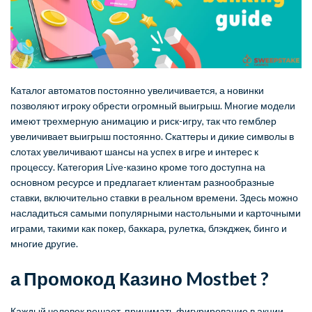
Каталог автоматов постоянно увеличивается, а новинки
позволяют игроку обрести огромный выигрыш. Многие модели
имеют трехмерную анимацию и риск-игру, так что гемблер
увеличивает выигрыш постоянно. Скаттеры и дикие символы в
слотах увеличивают шансы на успех в игре и интерес к
процессу. Категория Live-казино кроме того доступна на
основном ресурсе и предлагает клиентам разнообразные
ставки, включительно ставки в реальном времени. Здесь можно
насладиться самыми популярными настольными и карточными
играми, такими как покер, баккара, рулетка, блэкджек, бинго и
многие другие.
а Промокод Казино Mostbet ?
Каждый человек решает, принимать фигурирование в акции