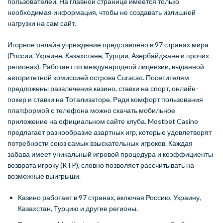
пользователей. На главной странице имеется только
необходимая информация, чтобы не создавать излишней
нагрузки на сам сайт.
Игорное онлайн учреждение представлено в 97 странах мира
(России, Украине, Казахстане, Турции, Азербайджане и прочих
регионах). Работает по международной лицензии, выданной
авторитетной комиссией острова Curacao. Посетителям
предложены развлечения казино, ставки на спорт, онлайн-
покер и ставки на Тотализаторе. Ради комфорт пользования
платформой с телефона можно скачать мобильное
приложение на официальном сайте клуба. Mostbet Casino
предлагает разнообразие азартных игр, которые удовлетворят
потребности союз самых взыскательных игроков. Каждая
забава имеет уникальный игровой процедура и коэффициенты
возврата игроку (RTP), словно позволяет рассчитывать на
возможные выигрыши.
Казино работает в 97 странах, включая Россию, Украину,
Казахстан, Турцию и другие регионы.