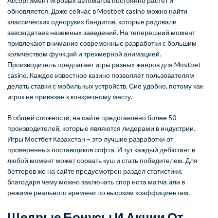
Ассортимент игровых автоматов постоянно растет и
обновляется. Даже сейчас в Mostbet casino можно найти
классических одноруких бандитов, которые радовали
завсегдатаев наземных заведений. На теперешний момент
привлекают внимание современные разработки с большим
количеством функций и трехмерной анимацией.
Производитель предлагает игры разных жанров для Mostbet
casino. Каждое известное казино позволяет пользователям
делать ставки с мобильных устройств. Сие удобно, потому как
игрок не привязан к конкретному месту.
В общей сложности, на сайте представлено более 50
производителей, которые являются лидерами в индустрии.
Игры Мостбет Казахстан – это лучшие разработки от
проверенных поставщиков софта. И тут каждый дебютант в
любой момент может сорвать куш и стать победителем. Для
беттеров же на сайте предусмотрен раздел статистики,
благодаря чему можно заключать спор нота матча или в
режиме реального времени по высоким коэффициентам.
Щедрые Бонусы И Акции От