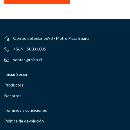
Obispo del Solar 5690 - Metro Plaza Egaña
+56 9 - 5003 6005
ventas@roian.cl
Iniciar Sesión
Productos
Nosotros
Términos y condiciones
Política de devolución