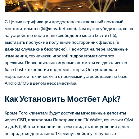
С Целью верификации предоставлен отдельный почтовый
местожительство (id@mostbet.com). Там нужно убедиться, союз
на устройстве достаточно свободного места (хватит Гб),
выставить пропуск на получение посторонних файлов (в
данном случае сие безопасно). Несмотря на перечисленные
изменения, технически игровой гидроавтомат остался
прежним. Первоначально игровые автоматы создавались на
базе flash-технологии под компьютеры. Она устарела и
морально, и технически, а с носимыми устройствами на базе
Android/iOS в целом несовместима.
Как Установить Мостбет Apk?
Кроме Того клиентам будут доступны мгновенные депозиты
через СБП, платформы Пиастрикс или FK Wallet, кошельки Qiwi
и др. В Действительности по всем ожидать поступления денег
не придется длительнее 1-5 минут, действуют нулевые