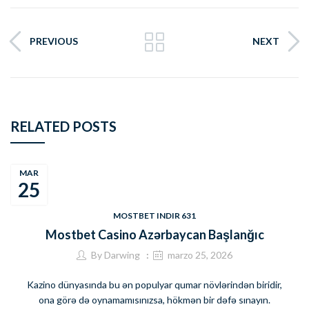
PREVIOUS
NEXT
RELATED POSTS
MAR
25
MOSTBET INDIR 631
Mostbet Casino Azərbaycan Başlanğıc
By
Darwing
marzo 25, 2026
Kazino dünyasında bu ən populyar qumar növlərindən biridir,
ona görə də oynamamısınızsa, hökmən bir dəfə sınayın.