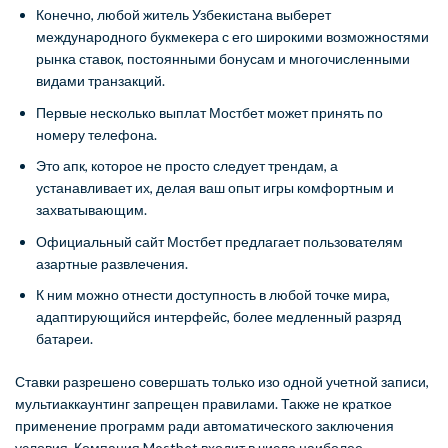
Конечно, любой житель Узбекистана выберет
международного букмекера с его широкими возможностями
рынка ставок, постоянными бонусам и многочисленными
видами транзакций.
Первые несколько выплат Мостбет может принять по
номеру телефона.
Это апк, которое не просто следует трендам, а
устанавливает их, делая ваш опыт игры комфортным и
захватывающим.
Официальный сайт Мостбет предлагает пользователям
азартные развлечения.
К ним можно отнести доступность в любой точке мира,
адаптирующийся интерфейс, более медленный разряд
батареи.
Ставки разрешено совершать только изо одной учетной записи,
мультиаккаунтинг запрещен правилами. Также не краткое
применение программ ради автоматического заключения
условия. Компания Mostbet входит в число наиболее