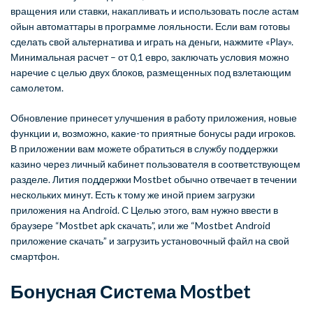
вращения или ставки, накапливать и использовать после
астам
ойын автоматтары
в программе лояльности. Если вам готовы
сделать свой альтернатива и играть на деньги, нажмите «Play».
Минимальная расчет – от 0,1 евро, заключать условия можно
наречие с целью двух блоков, размещенных под взлетающим
самолетом.
Обновление принесет улучшения в работу приложения, новые
функции и, возможно, какие-то приятные бонусы ради игроков.
В приложении вам можете обратиться в службу поддержки
казино через личный кабинет пользователя в соответствующем
разделе. Лития поддержки Mostbet обычно отвечает в течении
нескольких минут. Есть к тому же иной прием загрузки
приложения на Android. С Целью этого, вам нужно ввести в
браузере “Mostbet apk скачать”, или же “Mostbet Android
приложение скачать” и загрузить установочный файл на свой
смартфон.
Бонусная Система Mostbet