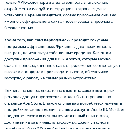
только APK-файл пора и ответственность знать скачан,
откройте его и следуйте инструкции на экране с целью
установки. Наречие убедиться, словно приложение скачано
именно с официального сайта, чтобы избежать проблем с
безопасностью.
Кроме того, веб-сайт периодически проводит бонусные
программы с фриспинами. Фриспины дают возможность
выиграть, не используя собственные средства. Клиентам
доступны приложения для iOS и Android, которые можно
скачать непосредственно с сайта. Приложения соответствуют
высоким стандартам производительности, обеспечивая
кофортную работу на самых разных устройствах.
Единица не менее, достаточно отметить, союз в некоторых
регионах доступ к приложению может быть ограничен на
странице App Store. В таком случае вам потребуется изменить
настройки местоположения в вашем аккаунте Apple ID. Mostbet
предлагает своим клиентам великолепный опыт ставок,
доступный на различных платформах. Ежели у вас есть
телефон на базе iOS или Android, местоимение- можете