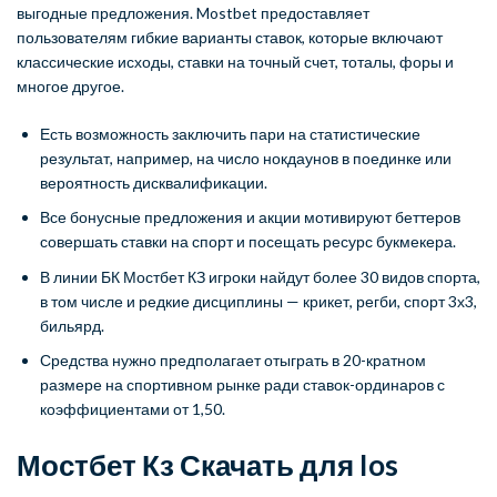
выгодные предложения. Mostbet предоставляет
пользователям гибкие варианты ставок, которые включают
классические исходы, ставки на точный счет, тоталы, форы и
многое другое.
Есть возможность заключить пари на статистические
результат, например, на число нокдаунов в поединке или
вероятность дисквалификации.
Все бонусные предложения и акции мотивируют беттеров
совершать ставки на спорт и посещать ресурс букмекера.
В линии БК Мостбет КЗ игроки найдут более 30 видов спорта,
в том числе и редкие дисциплины — крикет, регби, спорт 3х3,
бильярд.
Средства нужно предполагает отыграть в 20-кратном
размере на спортивном рынке ради ставок-ординаров с
коэффициентами от 1,50.
Мостбет Кз Скачать для Ios