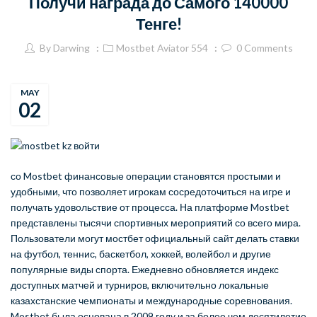
Получи награда до Самого 140000
Тенге!
By
Darwing
Mostbet Aviator 554
0
Comments
MAY
02
со Mostbet финансовые операции становятся простыми и
удобными, что позволяет игрокам сосредоточиться на игре и
получать удовольствие от процесса. На платформе Mostbet
представлены тысячи спортивных мероприятий со всего мира.
Пользователи могут
мостбет официальный сайт
делать ставки
на футбол, теннис, баскетбол, хоккей, волейбол и другие
популярные виды спорта. Ежедневно обновляется индекс
доступных матчей и турниров, включительно локальные
казахстанские чемпионаты и международные соревнования.
Mostbet была основана в 2009 году и за более чем десятилетие