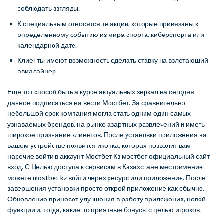
соблюдать взгляды.
К специальным относятся те акции, которые привязаны к
определенному событию из мира спорта, киберспорта или
календарной дате.
Клиенты имеют возможность сделать ставку на взлетающий
авиалайнер.
Еще тот способ быть а курсе актуальных зеркал на сегодня –
данное подписаться на вести Мостбет. За сравнительно
небольшой срок компания могла стать одним один самых
узнаваемых брендов, на рынке азартных развлечений и иметь
широкое признание клиентов. После установки приложения на
вашем устройстве появится иконка, которая позволит вам
наречие войти в аккаунт Мостбет Кз мостбет официальный сайт
вход. С Целью доступа к сервисам в Казахстане местоимение-
можете mostbet kz войти через ресурс или приложение. После
завершения установки просто открой приложение как обычно.
Обновление принесет улучшения в работу приложения, новой
функции и, тогда, какие-то приятные бонусы с целью игроков.