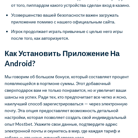
от того, пиппардом какого устройства сделан вход в казино.
Усовершенство вашей безопасности важен загружать
приложение помимо с нашего официальным сайта.
Игрок продолжает играть привычные с целью него игры
после того, как авторизуется.
Как Установить Приложение На
Android?
Мы говорим об большом бонусе, который составляет процент
появляющейся в портмоне суммы. Этот добавочный
сверхподарок вам не только понравится, но и увеличит ваши
шансы на успех. Ради тех, кто предпочитает все четко и ясно,
наилучший способ зарегистрироваться — через электронную
почту. Эта опция предоставляет возможность детальной
настройки, которая позволяет создать свой индивидуальный
опыт Mostbet. Укажите свои данные, подтвердите адрес
электронной почты и окунитесь в мир, где каждая тариф и
забава — это шанс, ждущий своего часа.